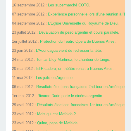
16 septembre 2012 :
Les supermarché COTO
.
07 septembre 2012 :
Experience personnelle lors d'une reunion à l'Egl
04 septembre 2012 :
L'Eglise Universelle du Royaume de Dieu
.
23 juillet 2012 :
Dévaluation du peso argentin et cours parallèle
.
1er juillet 2012 :
Protection du Teatro Opera de Buenos Aires
.
23 juin 2012 :
L'Aconcagua vient de redresser la tête
.
24 mai 2012 :
Tomas Eloy Martinez, le chanteur de tango
.
20 mai 2012 :
El Picadero, un théâtre renait à Buenos Aires
.
11 mai 2012 :
Les juifs en Argentine
.
06 mai 2012 :
Résultats élections françaises 2nd tour en Amérique
.
1er mai 2012 :
Ricardo Darin porte le cinéma argentin
.
29 avril 2012 :
Résultats élections francaises 1er tour en Amérique du
23 avril 2012 :
Mais qui est Mafalda ?
23 avril 2012 :
Quino, papa de Mafalda
.