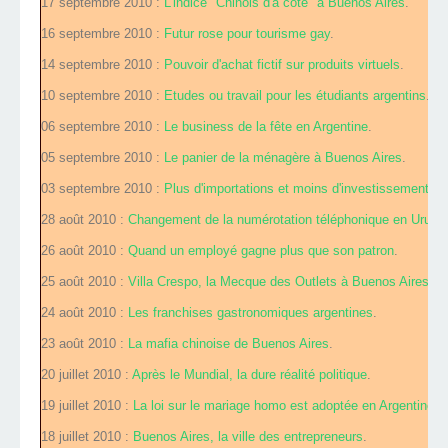
17 septembre 2010 :
L'indice "Chinois d'à coté" à Buenos Aires
.
16 septembre 2010 :
Futur rose pour tourisme gay
.
14 septembre 2010 :
Pouvoir d'achat fictif sur produits virtuels
.
10 septembre 2010 :
Etudes ou travail pour les étudiants argentins
.
06 septembre 2010 :
Le business de la fête en Argentine
.
05 septembre 2010 :
Le panier de la ménagère à Buenos Aires
.
03 septembre 2010 :
Plus d'importations et moins d'investissements
.
28 août 2010 :
Changement de la numérotation téléphonique en Urugu
26 août 2010 :
Quand un employé gagne plus que son patron
.
25 août 2010 :
Villa Crespo, la Mecque des Outlets à Buenos Aires
.
24 août 2010 :
Les franchises gastronomiques argentines
.
23 août 2010 :
La mafia chinoise de Buenos Aires
.
20 juillet 2010 :
Après le Mundial, la dure réalité politique
.
19 juillet 2010 :
La loi sur le mariage homo est adoptée en Argentine
.
18 juillet 2010 :
Buenos Aires, la ville des entrepreneurs
.