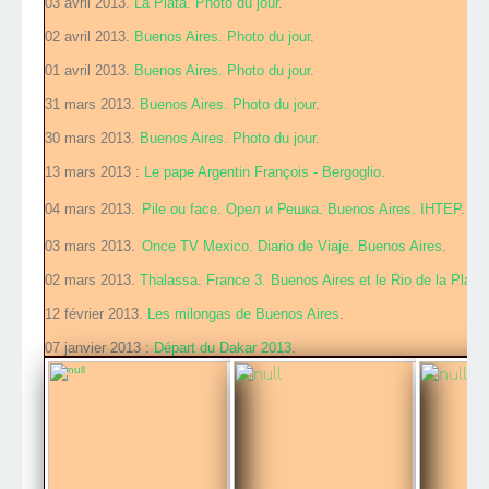
03 avril 2013.
La Plata. Photo du jour
.
02 avril 2013.
Buenos Aires. Photo du jour
.
01 avril 2013.
Buenos Aires. Photo du jour
.
31 mars 2013.
Buenos Aires. Photo du jour
.
30 mars 2013.
Buenos Aires. Photo du jour
.
13 mars 2013 :
Le pape Argentin François - Bergoglio
.
04 mars 2013.
Pile ou face.
Орел и Решка. Buenos Aires. IHTEP
.
03 mars 2013.
Once TV Mexico. Diario de Viaje. Buenos Aires
.
02 mars 2013.
Thalassa. France 3. Buenos Aires et le Rio de la Plata
.
12 février 2013.
Les milongas de Buenos Aires
.
07 janvier 2013 :
Départ du Dakar 2013
.