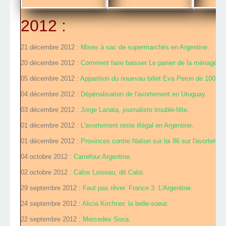
2012 :
21 décembre 2012 :
Mises à sac de supermarchés en Argentine
.
20 décembre 2012 :
Comment faire baisser Le panier de la ménagère
.
05 décembre 2012 :
Apparition du nouevau billet Eva Peron de 100 pe
04 décembre 2012 :
Dépénalisation de l'avortement en Uruguay
.
03 décembre 2012 :
Jorge Lanata, journaliste trouble-fête
.
01 décembre 2012 :
L'avortement reste illégal en Argentine
.
01 décembre 2012 :
Provinces contre Nation sur loi 86 sur l'avortemen
04 octobre 2012 :
Carrefour Argentine
.
02 octobre 2012 :
Calos Loiseau, dit Caloi
.
29 septembre 2012 :
Faut pas rêver. France 3. L'Argentine
.
24 septembre 2012 :
Alicia Kirchner, la belle-soeur
.
22 septembre 2012 :
Mercedes Sosa
.