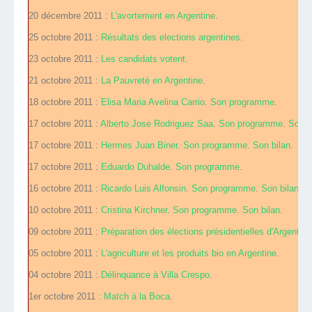
20 décembre 2011 :
L'avortement en Argentine
.
25 octobre 2011 :
Résultats des elections argentines
.
23 octobre 2011 :
Les candidats votent
.
21 octobre 2011 :
La Pauvreté en Argentine
.
18 octobre 2011 :
Elisa Maria Avelina Carrio
.
Son programme
.
17 octobre 2011 :
Alberto Jose Rodriguez Saa
.
Son programme
.
Son b
17 octobre 2011 :
Hermes Juan Biner
.
Son programme
.
Son bilan
.
17 octobre 2011 :
Eduardo Duhalde
.
Son programme
.
16 octobre 2011 :
Ricardo Luis Alfonsin
.
Son programme
.
Son bilan
.
10 octobre 2011 :
Cristina Kirchner
.
Son programme
.
Son bilan
.
09 octobre 2011 :
Préparation des élections présidentielles d'Argentine
05 octobre 2011 :
L'agriculture et les produits bio en Argentine
.
04 octobre 2011 :
Délinquance à Villa Crespo
.
1er octobre 2011 :
Match à la Boca
.