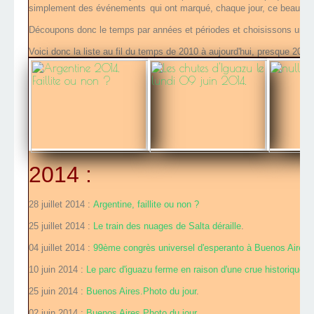
simplement des événements
qui ont marqué, chaque jour, ce beau pa
Découpons donc le temps par années et périodes et choisissons une cl
Voici donc la liste au fil du temps de 2010 à aujourd'hui, presque 200
2014 :
28 juillet 2014 :
Argentine, faillite ou non ?
25 juillet 2014 :
Le train des nuages de Salta déraille
.
04 juillet 2014 :
99ème congrès universel d'esperanto à Buenos Aires
.
10 juin 2014 :
Le parc d'iguazu ferme en raison d'une crue historique
.
25 juin 2014 :
Buenos Aires.Photo du jour
.
02 juin 2014 :
Buenos Aires.Photo du jour
.