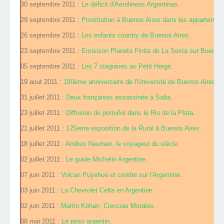
30 septembre 2011 :
Le déficit d'Aerolineas Argentinas
.
29 septembre 2011 :
Prostitution à Buenos Aires dans les appartemen
26 septembre 2011 :
Les enfants country de Buenos Aires
.
23 septembre 2011 :
Emission Planeta Finita de La Sexta sur Buenos 
05 septembre 2011 :
Les 7 stagiaires au Petit Hergé
.
19 aout 2011 :
190ème anniversaire de l'Université de Buenos Aires
.
31 juillet 2011 :
Deux françaises assassinée à Salta
.
23 juillet 2011 :
Diffusion du portuñol dans le Rio de la Plata
.
21 juillet 2011 :
125eme exposition de la Rural à Buenos Aires
.
18 juillet 2011 :
Andres Neuman, le voyageur du siècle
.
02 juillet 2011 :
Le guide Michelin Argentine
.
07 juin 2011 :
Volcan Puyehue et cendre sur l'Argentine
.
03 juin 2011 :
La Chevrolet Celta en Argentine
.
02 juin 2011 :
Martin Kohan, Ciencias Morales
.
08 mai 2011 :
Le peso argentin
.