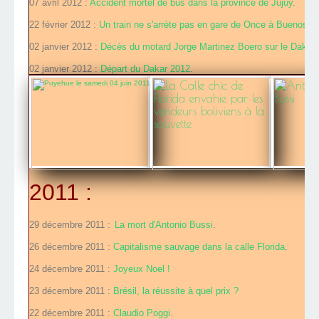
07 avril 2012 :
Accident mortel de bus dans la province de Jujuy
.
22 février 2012 :
Un train ne s'arrète pas en gare de Once à Buenos Ai
02 janvier 2012 :
Décès du motard Jorge Martinez Boero sur le Dakar
.
02 janvier 2012 :
Départ du Dakar 2012
.
2011 :
29 décembre 2011 :
La mort d'Antonio Bussi
.
26 décembre 2011 :
Capitalisme sauvage dans la calle Florida
.
24 décembre 2011 :
Joyeux Noel !
23 décembre 2011 :
Brésil, la réussite à quel prix ?
22 décembre 2011 :
Claudio Poggi
.