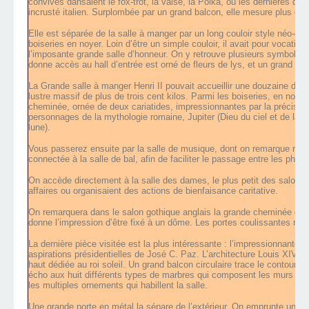
convives dansaient le fox-trot, la valse, la Polka, ou les dernières d
incrusté italien. Surplombée par un grand balcon, elle mesure plus de
Elle est séparée de la salle à manger par un long couloir style néo-got
boiseries en noyer. Loin d’être un simple couloir, il avait pour vocatio
l’imposante grande salle d’honneur. On y retrouve plusieurs symboles d
donne accès au hall d’entrée est orné de fleurs de lys, et un grand sole
La Grande salle à manger Henri II pouvait accueillir une douzaine de 
lustre massif de plus de trois cent kilos. Parmi les boiseries, en noyer
cheminée, ornée de deux cariatides, impressionnantes par la précision 
personnages de la mythologie romaine, Jupiter (Dieu du ciel et de la t
lune).
Vous passerez ensuite par la salle de musique, dont on remarque rapi
connectée à la salle de bal, afin de faciliter le passage entre les phas
On accède directement à la salle des dames, le plus petit des salons 
affaires ou organisaient des actions de bienfaisance caritative.
On remarquera dans le salon gothique anglais la grande cheminée du fond
donne l’impression d’être fixé à un dôme. Les portes coulissantes rév
La dernière pièce visitée est la plus intéressante : l’impressionnante gr
aspirations présidentielles de José C. Paz. L’architecture Louis XIV
haut dédiée au roi soleil. Un grand balcon circulaire trace le contour de
écho aux huit différents types de marbres qui composent les murs circul
les multiples ornements qui habillent la salle.
Une grande porte en métal la sépare de l’extérieur. On emprunte un esc