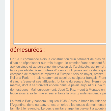
démesurées :
En 1902 commence alors la construction d’un bâtiment de près de 12
d’eau se répartissant sur trois étages, le premier étant consacré à la ré
aux cuisines et au personnel (innovation de l’architecte, qui rompt avec 
toute possibilité de remontées d’odeurs). Organisé autour de la grande
composé de matériaux importés d’Europe : bois de noyer, bronze, huit 
Keller à Paris… Il fait notamment appel au sculpteur français François-
d’eau, la Seine et ses affluents, fontaine du square Jean Perrin, devan
marbre, dont 3 se trouvent encore dans le palais aujourd’hui. Sa mai
domestiques. Malheureusement, José C. Paz meurt à Monaco en 1912
lègue alors à sa femme et ses enfants la plus grande résidence privée
La famille Paz y habitera jusqu’en 1938. Après le krach boursier de 19
l’Argentine, riche ou pauvre, est en crise ; les coups de maintenance 
famille à le revendre. Le cercle militaire argentin parvient à acquérir l’