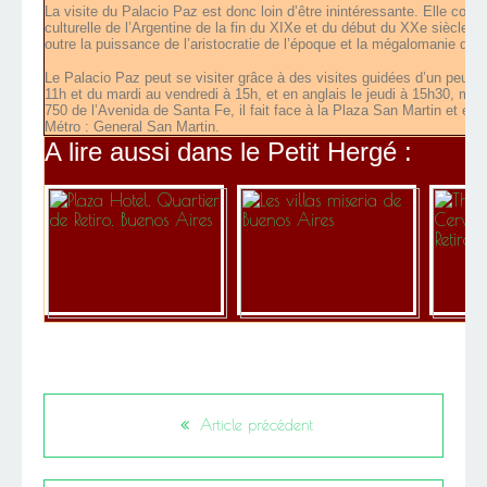
La visite du Palacio Paz est donc loin d’être inintéressante. Elle const
culturelle de l’Argentine de la fin du XIXe et du début du XXe siècle 
outre la puissance de l’aristocratie de l’époque et la mégalomanie de
Le Palacio Paz peut se visiter grâce à des visites guidées d’un peu 
11h et du mardi au vendredi à 15h, et en anglais le jeudi à 15h30, m
750 de l’Avenida de Santa Fe, il fait face à la Plaza San Martin et e
Métro : General San Martin.
A lire aussi dans le Petit Hergé :
Article précédent