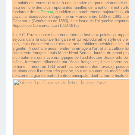
Le palais est construit suite à une initiative du grand aristocrate et pr
Issu de l’une des plus importantes familles de la nation, il est surtout
fondateur de
La Prensa
, quotidien qui paraît encore aujourd’hui), ainsi
pays : ambassadeur d’Argentine en France entre 1885 et 1893, c’est
Ochenta » (Génération de 1880), élite issue de l’oligarchie argentine q
République Conservatrice (1880-1916).
José C. Paz souhaite faire construire un fastueux palais qui rappellerait
séjours dans la capitale française et qui reproduirait le style de vie qui
part, mais également pour asseoir ses ambitions présidentielles, et édifi
argentin. Il souhaite aussi rendre hommage à l’art et à la culture françai
l’architecte français Louis-Marie Henri Sortais, lauréat du grand prix 
d’un bâtiment qui s’avèrera typique de l’architecture Beaux-arts de l’A
siècle, fortement influencée par l’école française ; il n’assistera pourt
terminé, il meurt en 1911 avant l’achèvement des travaux), puisque c’e
de plans dont il restera très proche, tout en ajoutant les modificatio
concerne la grande porte d’entrée principale, dont la forme finale diffè