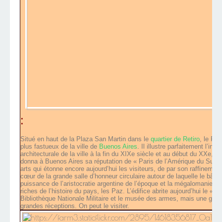
:
Situé en haut de la Plaza San Martin dans le
quartier de Retiro
, le Pal
plus fastueux de la ville de
Buenos Aires
. Il illustre parfaitement l’inf
architecturale de la ville à la fin du XIXe siècle et au début du XXe,
donna à Buenos Aires sa réputation de « Paris de l’Amérique du Sud »
arts qui étonne encore aujourd’hui les visiteurs, de par son raffineme
cœur de la grande salle d’honneur circulaire autour de laquelle le bâti
puissance de l’aristocratie argentine de l’époque et la mégalomanie et 
riches de l’histoire du pays, les Paz. L’édifice abrite aujourd’hui le « Cir
Bibliothèque Nationale Militaire et le musée des armes, mais une gran
grandes réceptions. On peut le visiter.