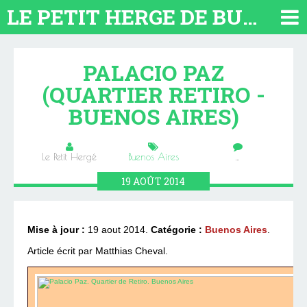
LE PETIT HERGE DE BUENOS AIRES 2026. TOUT SUR L'ARGENTINE
PALACIO PAZ
(QUARTIER RETIRO -
BUENOS AIRES)
Le Petit Hergé
Buenos Aires
…
19
AOÛT
2014
Mise à jour :
19 aout 2014.
Catégorie :
Buenos Aires
.
Article écrit par Matthias Cheval.