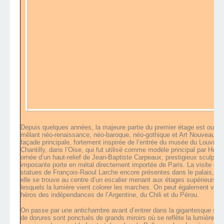
Depuis quelques années, la majeure partie du premier étage est ouvert
mêlant néo-renaissance, néo-baroque, néo-gothique et Art Nouveau. Av
façade principale, fortement inspirée de l’entrée du musée du Louvre c
Chantilly, dans l’Oise, qui fut utilisé comme modèle principal par Henr
ornée d’un haut-relief de Jean-Baptiste Carpeaux, prestigieux sculpte
imposante porte en métal directement importée de Paris. La visite comm
statues de François-Raoul Larche encore présentes dans le palais, la s
elle se trouve au centre d’un escalier menant aux étages supérieurs (fe
lesquels la lumière vient colorer les marches. On peut également voir
héros des indépendances de l’Argentine, du Chili et du Pérou.
On passe par une antichambre avant d’entrer dans la gigantesque sall
de dorures sont ponctués de grands miroirs où se reflète la lumière d