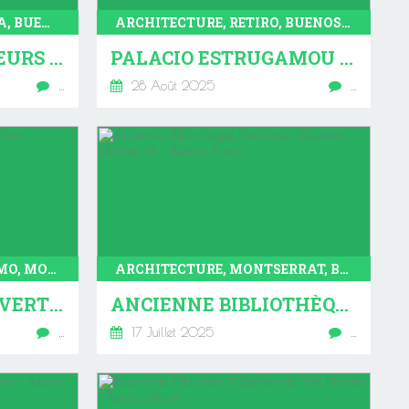
ARCHITECTURE, RECOLETA, BUENOS AIRES
ARCHITECTURE, RETIRO, BUENOS AIRES
FACULTÉ D'INGÉNIEURS DE BUENOS AIRES (RECOLETA-BUENOS AIRES)
PALACIO ESTRUGAMOU (QUARTIER RETIRO - BUENOS AIRES) AOÛT 2025
…
28 Août 2025
…
ARCHITECTURE, SAN TELMO, MONTSERRAT, CABALLITO, BELGRANO, BALVANERA, SAN NICOLAS, RECOLETA, RETIRO, ALMAGRO, VILLA CRESPO, FLORESTA, BOEDO, BUENOS AIRES
ARCHITECTURE, MONTSERRAT, BUENOS AIRES
LES MARCHÉS COUVERTS DE BUENOS AIRES
ANCIENNE BIBLIOTHÈQUE NATIONALE (QUARTIER MONTSERRAT - BUENOS AIRES)
…
17 Juillet 2025
…