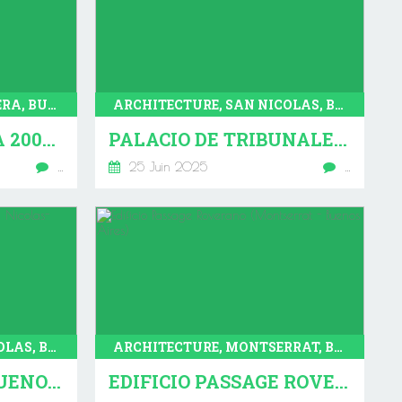
ARCHITECTURE, BALVANERA, BUENOS AIRES
ARCHITECTURE, SAN NICOLAS, BUENOS AIRES
EDIFICE RIVADAVIA 2009 (BALVANERA - BUENOS AIRES)
PALACIO DE TRIBUNALES (QUARTIER DE SAN NICOLAS - BUENOS AIRES)
…
25 Juin 2025
…
ARCHITECTURE, SAN NICOLAS, BUENOS AIRES
ARCHITECTURE, MONTSERRAT, BUENOS AIRES
CATHÉDRALE DE BUENOS AIRES (SAN NICOLAS-BUENOS AIRES)
EDIFICIO PASSAGE ROVERANO (MONTSERRAT - BUENOS AIRES)