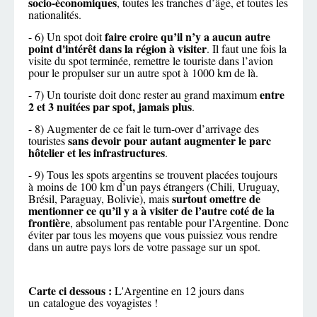
socio-économiques
, toutes les tranches d’âge, et toutes les
nationalités.
faire croire qu’il n’y a aucun autre
- 6) Un spot doit
point d'intérêt dans la région à visiter
. Il faut une fois la
visite du spot terminée, remettre le touriste dans l’avion
pour le propulser sur un autre spot à 1000 km de là.
entre
- 7) Un touriste doit donc rester au grand maximum
2 et 3 nuitées par spot, jamais plus
.
- 8) Augmenter de ce fait le turn-over d’arrivage des
sans devoir pour autant augmenter le parc
touristes
hôtelier et les infrastructures
.
- 9) Tous les spots argentins se trouvent placées toujours
à moins de 100 km d’un pays étrangers (Chili, Uruguay,
surtout omettre de
Brésil, Paraguay, Bolivie), mais
mentionner ce qu’il y a à visiter de l’autre coté de la
frontière
, absolument pas rentable pour l’Argentine. Donc
éviter par tous les moyens que vous puissiez vous rendre
dans un autre pays lors de votre passage sur un spot.
Carte ci dessous :
L'Argentine en 12 jours dans
un catalogue des voyagistes !