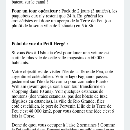
bateau sur le canal !
Pour un tour opérateur :
Pack de 2 jours (3 nuitées), les
paquebots eux n'y restent que 24 h. En général les
croisiéristes ont donc un aperçu de la Terre de Feu (ou
plutôt de la seule ville de Ushuaia) en 5 à 8h.
Point de vue du Petit Hergé :
Si vous êtes à
Ushuaia
c'est pour louer une voiture est
sortir le plus vite de cette ville-magasins de 60.000
habitants.
Votre objectif est de visiter l’île de la Terre de Feu, coté
argentin et coté chilien. Voir le lago Fagnano, passez
justement sur l'ile de Navarino pour connaitre Puerto
William (avant que ça soit à son tour transformé en
shopping dans 10 ans). Voir quelques estancias de
moutons (des vraies estancias, pas des hôtels de luxe
déguisés en estancias), la ville de Rio Grande, filer
coté est chilien, le port de Porvenir. L’île de la Terre de
Feu c'est 48.000 km2, pour vous donner une idée c'est 6
fois la Corse.
Donc de quoi vous occuper à l'aise 2 semaines ! Comme
je l'ai indiqué dans l'encart précédent possible aussi avec