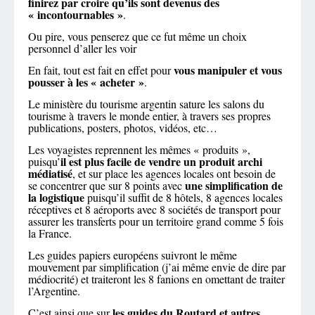
finirez par croire qu’ils sont devenus des
« incontournables »
.
Ou pire, vous penserez que ce fut même un choix
personnel d’aller les voir
vous manipuler et vous
En fait, tout est fait en effet pour
pousser à les « acheter »
.
Le ministère du tourisme argentin sature les salons du
tourisme à travers le monde entier, à travers ses propres
publications, posters, photos, vidéos, etc…
Les voyagistes reprennent les mêmes « produits »,
il est plus facile de vendre un produit archi
puisqu’
médiatisé
, et sur place les agences locales ont besoin de
une simplification de
se concentrer que sur 8 points avec
la logistique
puisqu’il suffit de 8 hôtels, 8 agences locales
réceptives et 8 aéroports avec 8 sociétés de transport pour
assurer les transferts pour un territoire grand comme 5 fois
la France.
Les guides papiers européens suivront le même
mouvement par simplification (j’ai même envie de dire par
médiocrité) et traiteront les 8 fanions en omettant de traiter
l’Argentine.
les guides du Routard et autres,
C’est ainsi que sur