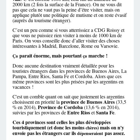
2000 km (2 fois la surface de la France). On ne vous dit
pas que cela ne vaut pas la peine d’être visiter, mais on
applique plutôt une politique de mutisme et on reste évasif
(auprès du tourisme étranger).
C’est un peu comme si vous atterrissiez a CDG Roissy et
que vous ne puissiez rien visiter à moins de 1000 km de
Paris. On vous conseille donc d’aller visiter des choses
intéressantes à Madrid, Barcelone, Rome ou Varsovie.
parait énorme, mais pourtant
marche !
Ça
ça
Donc aucune destination vraiment détaillée pour les
touristes étrangers dans les provinces de Buenos Aires, La
Pampa, Entre Rios, Santa Fe et Cordoba. Alors que ces
même provinces sont les plus prisées par les argentins en
vacances !
C'est un comble quant on sait que justement les argentins
province de Buenos Aires
choisissent en priorité la
(33,5
Province de Cordoba
% en 2014),
(13,6 % en 2014),
Entre Rios
Santa Fe
suivies par les provinces de
et
.
Ces 4 provinces sont celles les plus développées
touristiquement (et donc les moins
) mais on n'y
chères
envoie pas les étrangers car ils
pas assez.
dépenseraient