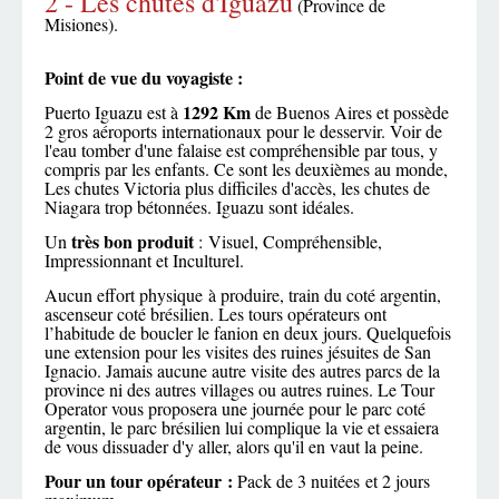
2 - Les chutes d'Iguazu
(Province de
Misiones).
Point de vue du voyagiste :
1292 Km
Puerto Iguazu est à
de Buenos Aires et possède
2 gros aéroports internationaux pour le desservir. Voir de
l'eau tomber d'une falaise est compréhensible par tous, y
compris par les enfants. Ce sont les deuxièmes au monde,
Les chutes Victoria plus difficiles d'accès, les chutes de
Niagara trop bétonnées. Iguazu sont idéales.
très bon produit
Un
: Visuel, Compréhensible,
Impressionnant et Inculturel.
Aucun effort physique à produire, train du coté argentin,
ascenseur coté brésilien. Les tours opérateurs ont
l’habitude de boucler le fanion en deux jours. Quelquefois
une extension pour les visites des ruines jésuites de San
Ignacio. Jamais aucune autre visite des autres parcs de la
province ni des autres villages ou autres ruines. Le Tour
Operator vous proposera une journée pour le parc coté
argentin, le parc brésilien lui complique la vie et essaiera
de vous dissuader d'y aller, alors qu'il en vaut la peine.
Pour un tour
opérateur
:
Pack de 3 nuitées et 2 jours