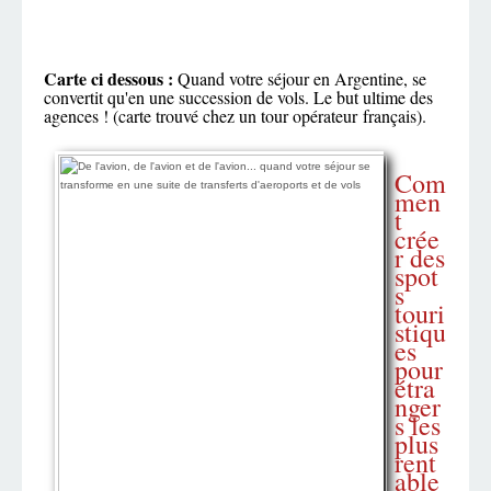
Carte ci dessous :
Quand votre séjour en Argentine, se
convertit qu'en une succession de vols. Le but ultime des
agences ! (carte trouvé chez un tour opérateur français).
Com
men
t
crée
r des
spot
s
touri
stiqu
es
pour
étra
nger
s les
plus
rent
able