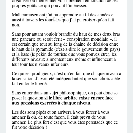
organiser ou même aller voir librement en fonction de ses
propres goûts ce qui pouvait l’intéresser.
Malheureusement j’ai pu apprendre au fil des années et
aussi à travers les touristes que j’ai pu croiser qu’en fait
non.
Sans pour autant vouloir brandir du haut de mes deux bras
une pancarte ou serait écrit « conspiration mondiale », il
est certain que tout au long de la chaîne de décision entre
le haut de la pyramide (c'est-à-dire le gouvernent du pays)
et la base (le pékin de touriste que vous pouvez être), les
différents niveaux alimentent eux même et influencent à
leur tour les niveaux inférieurs.
Ce qui est prodigieux, c’est qu’en fait que chaque niveau a
la sensation d’avoir été indépendant et que son choix a été
fait en toute liberté.
Sans entrer dans un sujet philosophique, on peut donc se
si le libre arbitre existe encore face
poser la question
aux pressions exercées à chaque niveau
.
Les dés sont pipés et on arrivera à vous forcer à vous
amener là où, de toute façon, il était prévu de vous
amener. Le plus fort c’est que vous êtes persuadés que ce
fut votre décision !