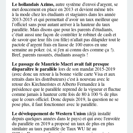
Le hollandais Azimo,
autre système d'envoi d'argent, se
met doucement en place en 2013 et devient même très
à la mode chez les étudiants et stagiaires dans les année
2013-2015 et qui permettait d’avoir un taux meilleur que
l’officiel sans pour autant arriver à la hauteur du taux
parallèle. Mais disons que pour les parents d'étudiants,
c’était aussi une façon de contrôler le robinet de cash et
de savoir que leur fils (ou fille) n'allait pas dilapider tout le
pactole d’argent frais en liasse de 100 euros en une
semaine au poker. (si, si j'en ai connu des comme ça !).
Bref, parents rassurés, étudiants assagis !
Le passage de Mauricio Macri avait fait presque
disparaître le parallèle
lors de son mandat 2015-2019
(avec donc un retour à la bonne vielle carte Visa et aux
retraits dans les distributeurs) c'est à nouveau avec le
retour des Kirchneristes et Alberto Fernandez à la
présidence que le parallèle reprend de la vigueur et fluctue
comme jamais à hauteur cette fois de 80 à 100 % de plus
que le cours officiel. Donc depuis 2019, la question ne se
pose plus, il faut fonctionner avec le parallèle.
Le développement de Western Union
(déjà installé
depuis quelques années dans le pays) et qui avec l'envolée
du parallèle en 2019 a proposé un taux de plus en plus
similaire au taux parallèle (le Taux WU lié au