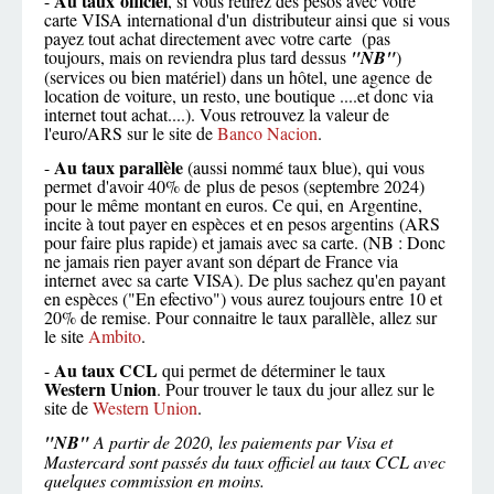
Au taux officiel
-
, si vous retirez des pesos avec votre
carte VISA international d'un distributeur ainsi que si vous
payez tout achat directement avec votre carte (pas
toujours, mais on reviendra plus tard dessus
"NB"
)
(services ou bien matériel) dans un hôtel, une agence de
location de voiture, un resto, une boutique ....et donc via
internet tout achat....). Vous retrouvez la valeur de
l'euro/ARS sur le site de
Banco Nacion
.
Au taux parallèle
-
(aussi nommé taux blue), qui vous
permet d'avoir 40% de plus de pesos (septembre 2024)
pour le même montant en euros. Ce qui, en Argentine,
incite à tout payer en espèces et en pesos argentins (ARS
pour faire plus rapide) et jamais avec sa carte. (NB : Donc
ne jamais rien payer avant son départ de France via
internet avec sa carte VISA). De plus sachez qu'en payant
en espèces ("En efectivo") vous aurez toujours entre 10 et
20% de remise. Pour connaitre le taux parallèle, allez sur
le site
Ambito
.
Au taux CCL
-
qui permet de déterminer le taux
Western Union
. Pour trouver le taux du jour allez sur le
site de
Western Union
.
"NB"
A partir de 2020, les paiements par Visa et
Mastercard sont passés du taux officiel au taux CCL avec
quelques commission en moins.