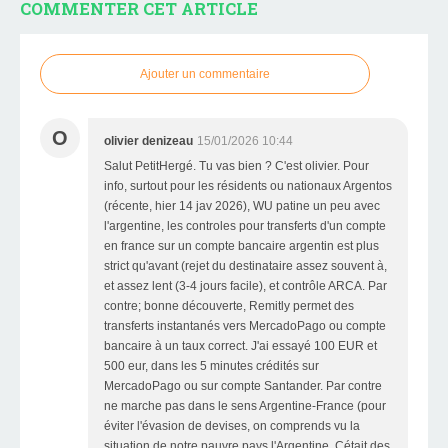
COMMENTER CET ARTICLE
Ajouter un commentaire
O
olivier denizeau
15/01/2026 10:44
Salut PetitHergé. Tu vas bien ? C'est olivier. Pour
info, surtout pour les résidents ou nationaux Argentos
(récente, hier 14 jav 2026), WU patine un peu avec
l'argentine, les controles pour transferts d'un compte
en france sur un compte bancaire argentin est plus
strict qu'avant (rejet du destinataire assez souvent à,
et assez lent (3-4 jours facile), et contrôle ARCA. Par
contre; bonne découverte, Remitly permet des
transferts instantanés vers MercadoPago ou compte
bancaire à un taux correct. J'ai essayé 100 EUR et
500 eur, dans les 5 minutes crédités sur
MercadoPago ou sur compte Santander. Par contre
ne marche pas dans le sens Argentine-France (pour
éviter l'évasion de devises, on comprends vu la
situation de notre pauvre pays l'Argentine. Cétait des