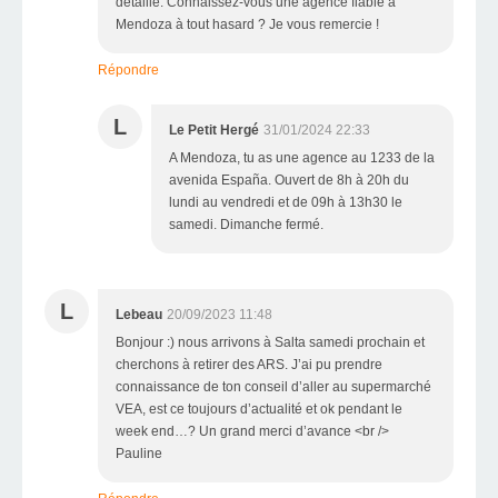
détaillé. Connaissez-vous une agence fiable à
Mendoza à tout hasard ? Je vous remercie !
Répondre
L
Le Petit Hergé
31/01/2024 22:33
A Mendoza, tu as une agence au 1233 de la
avenida España. Ouvert de 8h à 20h du
lundi au vendredi et de 09h à 13h30 le
samedi. Dimanche fermé.
L
Lebeau
20/09/2023 11:48
Bonjour :) nous arrivons à Salta samedi prochain et
cherchons à retirer des ARS. J’ai pu prendre
connaissance de ton conseil d’aller au supermarché
VEA, est ce toujours d’actualité et ok pendant le
week end…? Un grand merci d’avance <br />
Pauline