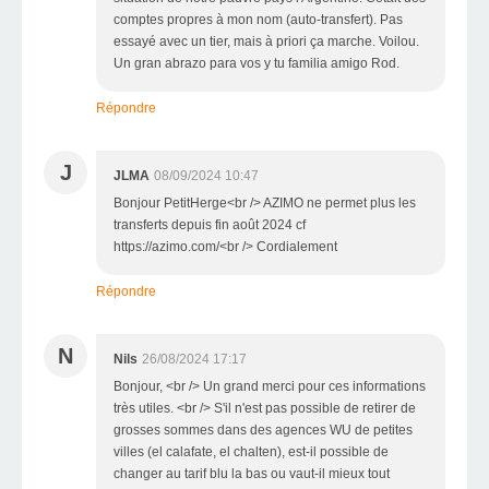
comptes propres à mon nom (auto-transfert). Pas
essayé avec un tier, mais à priori ça marche. Voilou.
Un gran abrazo para vos y tu familia amigo Rod.
Répondre
J
JLMA
08/09/2024 10:47
Bonjour PetitHerge<br /> AZIMO ne permet plus les
transferts depuis fin août 2024 cf
https://azimo.com/<br /> Cordialement
Répondre
N
Nils
26/08/2024 17:17
Bonjour, <br /> Un grand merci pour ces informations
très utiles. <br /> S'il n'est pas possible de retirer de
grosses sommes dans des agences WU de petites
villes (el calafate, el chalten), est-il possible de
changer au tarif blu la bas ou vaut-il mieux tout