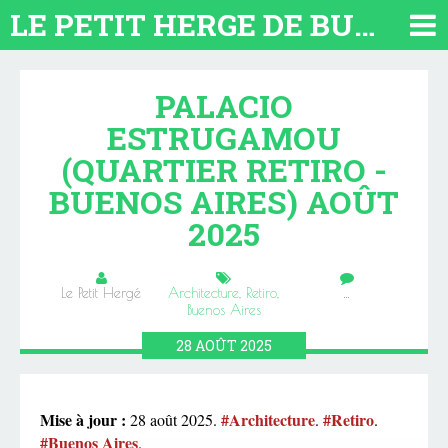
LE PETIT HERGE DE BUENOS AIRES 2026. TOUT SUR L'ARGENTINE
PALACIO
ESTRUGAMOU
(QUARTIER RETIRO -
BUENOS AIRES) AOÛT
2025
Le Petit Hergé
Architecture
,
Retiro
,
…
Buenos Aires
28
AOÛT
2025
Mise à jour :
#Architecture
#Retiro
28 août 2025
.
.
.
#Buenos Aires
.