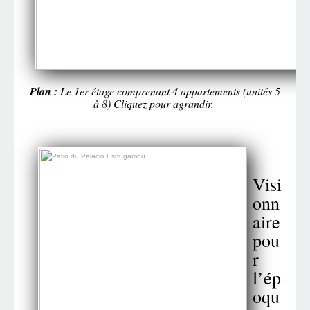
Plan :
Le 1er étage comprenant 4 appartements (unités 5
à 8) Cliquez pour agrandir.
Visi
onn
aire
pou
r
l’ép
oqu