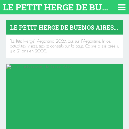
LE PETIT HERGE DE BUENOS AIRES 2026. TOUT SUR L'ARGENTINE
LE PETIT HERGE DE BUENOS AIRES 2026. TOUT SUR L'ARGENTINE
"Le Petit Herge" Argentina 2026, tout sur l'Argentine, Infos,
actualités, visites, tips et conseils sur le pays. Ce site a été créé il
y a 21 ans en 2005.