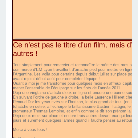
Ce n’est pas le titre d’un film, mais d’
autres !
Tout simplement pour remercier et reconnaître le mérite des mes stagi
commerce d’EM Lyon travaillent d’arrache pied pour mettre en ligne des
l’Argentine. Les voilà pour certains depuis début juillet sur place pour 
ayant rejoint début août pour compléter l’équipe !
Quant à moi je me transforme pour quelques mois en affreux capitaine
mener l’ensemble de l’équipage sur les flots de l’année 2011.
Déjà une vingtaine d’article d’eux en ligne et encore une bonne soixanta
En suivant l’ordre de gauche à droite, la belle Laurence Hilleret cherch
Renaud Dor les yeux rivés sur l’horizon, le plus grand de tous (en ta
tchatche en délire, à l’écharpe le brillantissime Bastien Hattiger, le sou
prometteur Thomas Lemoine, et enfin comme le dit son prénom la Li
Déjà deux mois sur place et encore trois autres devant eux qui leur fe
jours et surement quelques larmes quand il faudra penser au retour ! L’
Merci à vous tous !