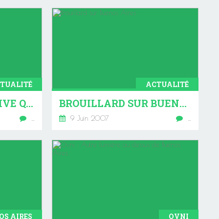
TUALITÉ
ACTUALITÉ
JUIN 07 : CA N'ARRIVE QU'ICI !
BROUILLARD SUR BUENOS AIRES
…
9 Juin 2007
…
OS AIRES
OVNI