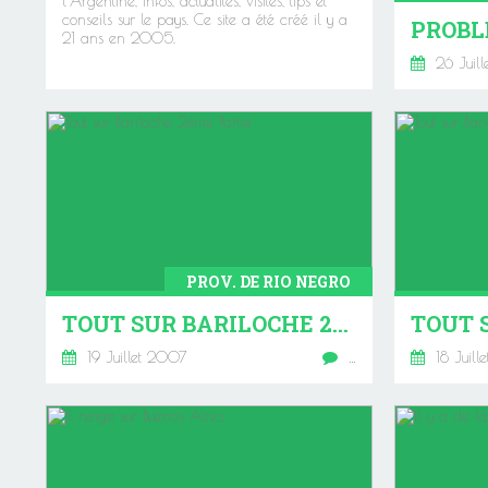
l'Argentine, Infos, actualités, visites, tips et
conseils sur le pays. Ce site a été créé il y a
21 ans en 2005.
26 Juil
PROV. DE RIO NEGRO
TOUT SUR BARILOCHE 2ÈME PARTIE
19 Juillet 2007
…
18 Juill