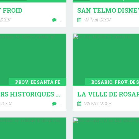
T FROID
 2007
…
27 Mai 2007
PROV. DE SANTA FE
ROSARIO, PROV. DE 
LES BARS HISTORIQUES DE ROSARIO (SANTA FE)
 2007
…
25 Mai 2007