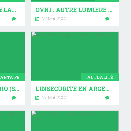
SAN TELMO DISNEYLAND ?
OVNI : AUTRE LUMIÈRE AU DESSUS DE BUENOS AIRES
…
27 Mai 2007
…
SANTA FE
ACTUALITÉ
LA VILLE DE ROSARIO (SANTA FE)
L'INSÉCURITÉ EN ARGENTINE VUE DES ETATS UNIS
…
24 Mai 2007
…