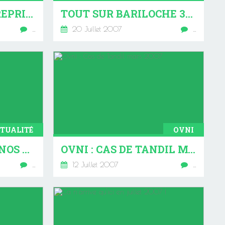
BOYCOTTEZ L'ENTREPRISE VIA TAC
TOUT SUR BARILOCHE 3ÈME PARTIE
…
20 Juillet 2007
…
TUALITÉ
OVNI
TRAMWAY DE BUENOS AIRES
OVNI : CAS DE TANDIL MARS 2007
…
12 Juillet 2007
…