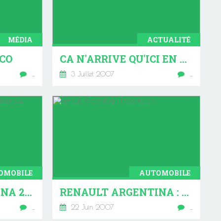
MÉDIA
ACTUALITÉ
CO
CA N'ARRIVE QU'ICI EN JUILLET 2007 !
…
3 Juillet 2007
…
OMOBILE
AUTOMOBILE
RENAULT ARGENTINA 2ÈME PARTIE HISTORIQUE
RENAULT ARGENTINA : PRÉSENTATION
…
22 Juin 2007
…