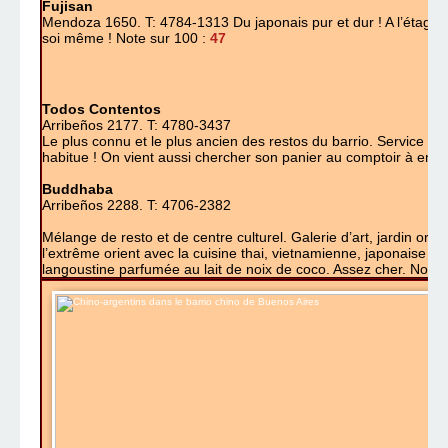
Fujisan
Mendoza 1650. T: 4784-1313
Du japonais pur et dur ! A l’étag
soi même !
Note sur 100 :
47
Todos Contentos
Arribeños 2177.
T: 4780-3437
Le plus connu et le plus ancien des restos du barrio. Service hype
habitue ! On vient aussi chercher son panier au comptoir à emp
Buddhaba
Arribeños 2288. T: 4706-2382
Mélange de resto et de centre culturel. Galerie d’art, jardin ori
l’extrême orient avec la cuisine thai, vietnamienne, japonaise et 
langoustine parfumée au lait de noix de coco. Assez cher.
Note 