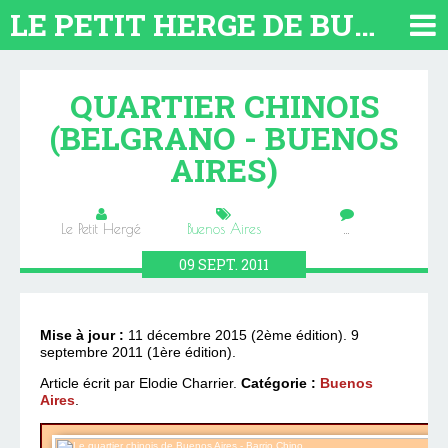
LE PETIT HERGE DE BUENOS AIRES 2026. TOUT SUR L'ARGENTINE
QUARTIER CHINOIS
(BELGRANO - BUENOS
AIRES)
Le Petit Hergé
Buenos Aires
…
09
SEPT.
2011
Mise à jour :
11 décembre 2015 (2ème édition). 9
septembre 2011
(1ère édition).
Article écrit par Elodie Charrier.
Catégorie :
Buenos
Aires
.