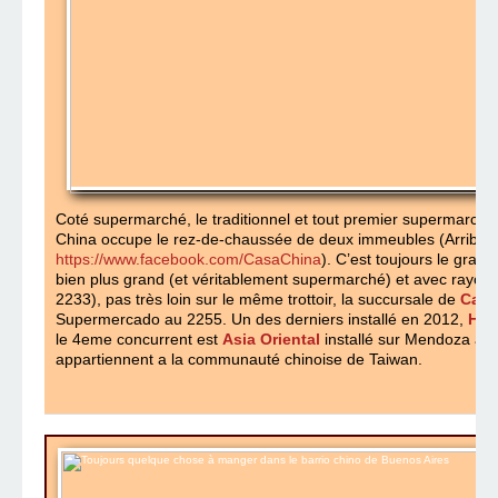
Coté supermarché, le traditionnel et tout premier supermarché
China occupe le rez-de-chaussée de deux immeubles (Arribeño
https://www.facebook.com/CasaChina
). C’est toujours le gran
bien plus grand (et véritablement supermarché) et avec rayon
2233), pas très loin sur le même trottoir, la succursale de
Casa
Supermercado au 2255. Un des derniers installé en 2012,
Hua
le 4eme concurrent est
Asia Oriental
installé sur Mendoza au 
appartiennent a la communauté chinoise de Taiwan.