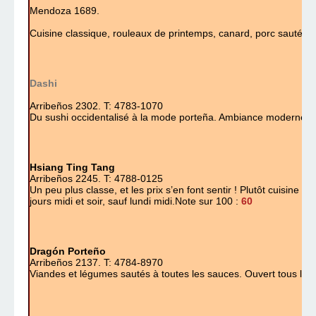
Mendoza 1689.
Cuisine classique, rouleaux de printemps, canard, porc sauté s
Dashi
Arribeños 2302.
T: 4783-1070
Du sushi occidentalisé à la mode porteña. Ambiance
moderne.
N
Hsiang Ting Tang
Arribeños 2245.
T: 4788-0125
Un peu plus classe, et les prix s’en font sentir ! Plutôt cuisine 
jours midi et soir, sauf lundi midi.
Note sur 100 :
60
Dragón Porteño
Arribeños 2137.
T: 4784-8970
Viandes et légumes sautés à toutes les sauces.
Ouvert tous les 