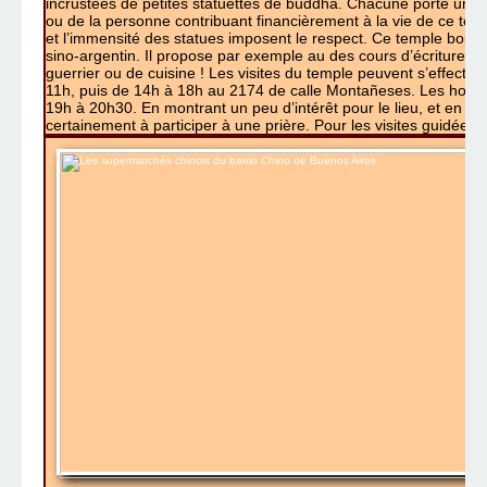
incrustées de petites statuettes de buddha. Chacune porte une ét
ou de la personne contribuant financièrement à la vie de ce temp
et l’immensité des statues imposent le respect. Ce temple bouddh
sino-argentin. Il propose par exemple au des cours d’écriture et de
guerrier ou de cuisine ! Les visites du temple peuvent s’effectu
11h, puis de 14h à 18h au 2174 de calle Montañeses. Les horai
19h à 20h30. En montrant un peu d’intérêt pour le lieu, et en discu
certainement à participer à une prière. Pour les visites guidées 