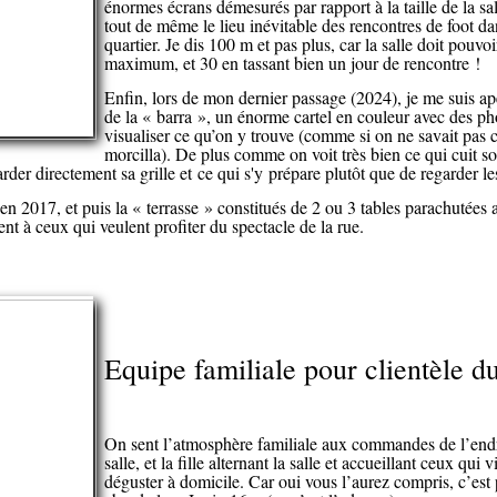
énormes écrans démesurés par rapport à la taille de la sal
tout de même le lieu inévitable des rencontres de foot d
quartier. Je dis 100 m et pas plus, car la salle doit pouv
maximum, et 30 en tassant bien un jour de rencontre !
Enfin, lors de mon dernier passage (2024), je me suis ape
de la « barra », un énorme cartel en couleur avec des ph
visualiser ce qu’on y trouve (comme si on ne savait pas 
morcilla). De plus comme on voit très bien ce qui cuit sou
arder directement sa grille et ce qui s'y prépare plutôt que de regarder le
n 2017, et puis la « terrasse » constitués de 2 ou 3 tables parachutées a
nt à ceux qui veulent profiter du spectacle de la rue.
Equipe familiale pour clientèle du
On sent l’atmosphère familiale aux commandes de l’endro
salle, et la fille alternant la salle et accueillant ceux qui
déguster à domicile. Car oui vous l’aurez compris, c’est 