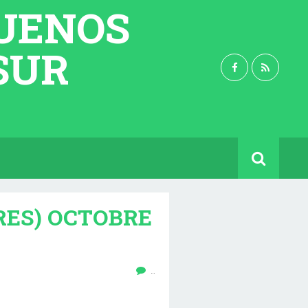
BUENOS
 SUR
RES) OCTOBRE
…