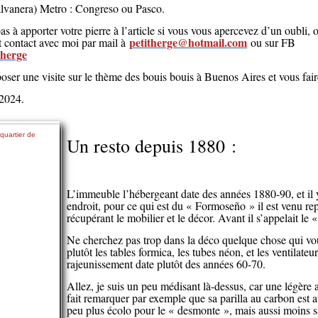
alvanera) Metro : Congreso ou Pasco.
s à apporter votre pierre à l’article si vous vous apercevez d’un oubli, o
petitherge@hotmail.com
 contact avec moi par mail à
ou sur FB
.herge
oser une visite sur le thème des bouis bouis à Buenos Aires et vous fai
e 2024.
Un resto depuis 1880 :
L’immeuble l’hébergeant date des années 1880-90, et il y
endroit, pour ce qui est du « Formoseño » il est venu re
récupérant le mobilier et le décor. Avant il s’appelait le 
Ne cherchez pas trop dans la déco quelque chose qui vou
plutôt les tables formica, les tubes néon, et les ventilate
rajeunissement date plutôt des années 60-70.
Allez, je suis un peu médisant là-dessus, car une légère
fait remarquer par exemple que sa parilla au carbon est a
peu plus écolo pour le « desmonte », mais aussi moins sa