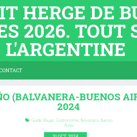
TIT HERGE DE 
ES 2026. TOUT
L'ARGENTINE
CONTACT
O (BALVANERA-BUENOS AI
2024
Guide Rouge
,
Gastronomie
,
Balvanera
,
Buenos
Aires
31
OCT.
2024