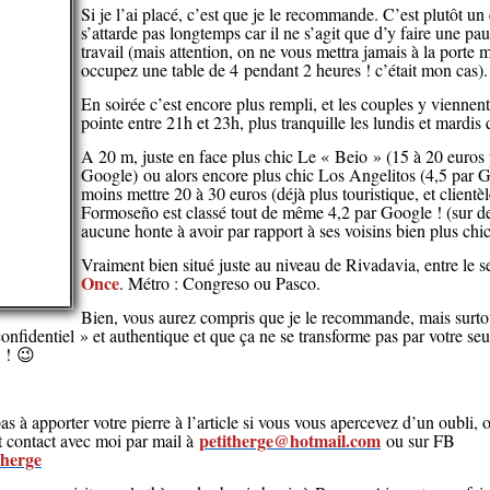
Si je l’ai placé, c’est que je le recommande. C’est plutôt u
s’attarde pas longtemps car il ne s’agit que d’y faire une p
travail (mais attention, on ne vous mettra jamais à la porte 
occupez une table de 4 pendant 2 heures ! c’était mon cas).
En soirée c’est encore plus rempli, et les couples y viennen
pointe entre 21h et 23h, plus tranquille les lundis et mardis 
A 20 m, juste en face plus chic Le « Beio » (15 à 20 euros 
Google) ou alors encore plus chic Los Angelitos (4,5 par Go
moins mettre 20 à 30 euros (déjà plus touristique, et clientè
Formoseño est classé tout de même 4,2 par Google ! (sur de
aucune honte à avoir par rapport à ses voisins bien plus chi
Vraiment bien situé juste au niveau de Rivadavia, entre le 
Once
. Métro : Congreso ou Pasco.
Bien, vous aurez compris que je le recommande, mais surtout
onfidentiel » et authentique et que ça ne se transforme pas par votre seu
e !
😉
s à apporter votre pierre à l’article si vous vous apercevez d’un oubli, o
petitherge@hotmail.com
 contact avec moi par mail à
ou sur FB
.herge