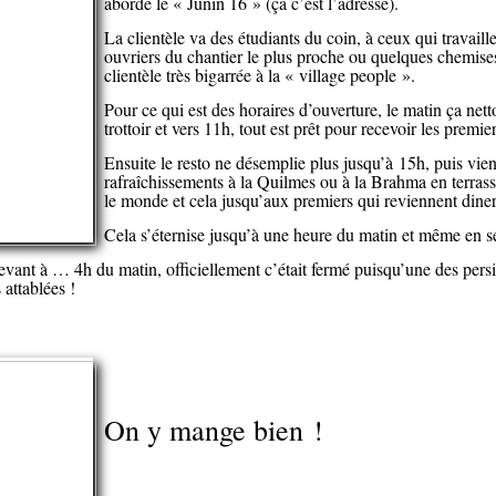
aborde le « Junin 16 » (ça c’est l’adresse).
La clientèle va des étudiants du coin, à ceux qui travaill
ouvriers du chantier le plus proche ou quelques chemise
clientèle très bigarrée à la « village people ».
Pour ce qui est des horaires d’ouverture, le matin ça netto
trottoir et vers 11h, tout est prêt pour recevoir les premie
Ensuite le resto ne désemplie plus jusqu’à 15h, puis vie
rafraîchissements à la Quilmes ou à la Brahma en terrass
le monde et cela jusqu’aux premiers qui reviennent dine
Cela s’éternise jusqu’à une heure du matin et même en se
evant à … 4h du matin, officiellement c’était fermé puisqu’une des persi
attablées !
On y mange bien !