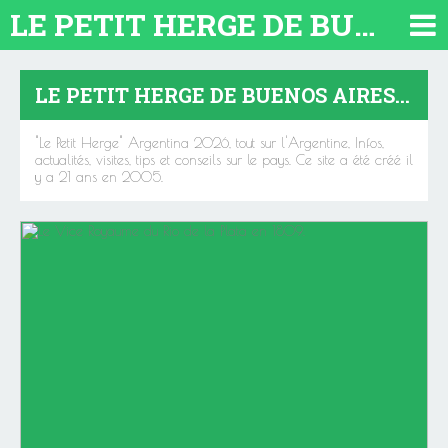
LE PETIT HERGE DE BUENOS AIRES 2026. TOUT SUR L'ARGENTINE
LE PETIT HERGE DE BUENOS AIRES 2026. TOUT SUR L'ARGENTINE
"Le Petit Herge" Argentina 2026, tout sur l'Argentine, Infos,
actualités, visites, tips et conseils sur le pays. Ce site a été créé il
y a 21 ans en 2005.