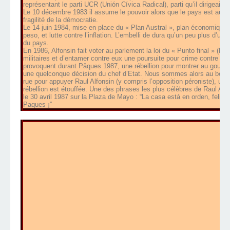
représentant le parti UCR (
Unión Cívica Radical
), parti qu’il dirigeai
Le 10 décembre 1983 il assume le pouvoir alors que le pays est au 
fragilité de la démocratie.
Le 14 juin 1984, mise en place du « Plan Austral », plan économique
peso, et lutte contre l’inflation. L’embelli de dura qu’un peu plus d’un a
du pays.
En 1986, Alfonsin fait voter au parlement la loi du « Punto final » (Po
militaires et d’entamer contre eux une poursuite pour crime contre l’hu
provoquent durant Pâques 1987, une rébellion pour montrer au gouve
une quelconque décision du chef d’Etat. Nous sommes alors au bord d’
rue pour appuyer Raul Alfonsin (y compris l’opposition péroniste), une i
rébellion est étouffée. Une des phrases les plus célèbres de Raul Alfons
le 30 avril 1987 sur la Plaza de Mayo : “La casa está en orden, felic
Paques ¡”