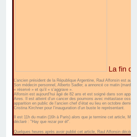
La fin d
L’ancien président de la République Argentine, Raul Alfonsin est au pl
Son médecin personnel, Alberto Sadler, a annoncé ce matin (mardi 31 
« réservé » et qu’il « s’aggrave ».
Alfonsin est aujourd’hui âgé de 82 ans et est soigné dans son appar
Aires. Il est atteint d’un cancer des poumons avec métastase osseuse
apparition en public de l’ancien chef d’état eu lieu en octobre dernier 
Cristina Kirchner pour l’inauguration d’un buste le représentant.
Il est 11h du matin (16h à Paris) alors que je termine cet article, Mo
déclaré : "Hay que rezar por él".
Quelques heures après avoir publié cet article, Raul Alfonsin décède. 