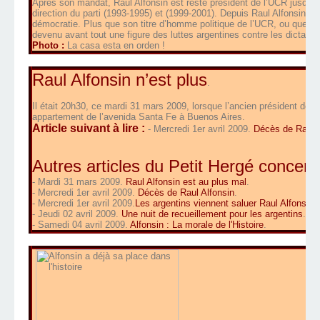
Après son mandat, Raul Alfonsin est resté président de l’UCR jusqu’e
direction du parti (1993-1995) et (1999-2001). Depuis Raul Alfonsin a to
démocratie. Plus que son titre d’homme politique de l’UCR, ou que c
devenu avant tout une figure des luttes argentines contre les dictatures
Photo :
La casa esta en orden !
Raul Alfonsin n’est plus
.
Il était 20h30, ce mardi 31 mars 2009, lorsque l’ancien président de l
appartement de l’avenida Santa Fe à Buenos Aires.
Article suivant à lire :
- Mercredi 1er avril 2009.
Décès de Raul A
Autres articles du Petit Hergé concern
- Mardi 31 mars 2009.
Raul Alfonsin est au plus mal
.
- Mercredi 1er avril 2009.
Décès de Raul Alfonsin
.
-
Mercredi 1er avril 2009.
Les argentins viennent saluer Raul Alfonsin
.
- Jeudi 02 avril 2009.
Une nuit de recueillement pour les argentins
.
- Samedi 04 avril 2009.
Alfonsin : La morale de l'Histoire
.