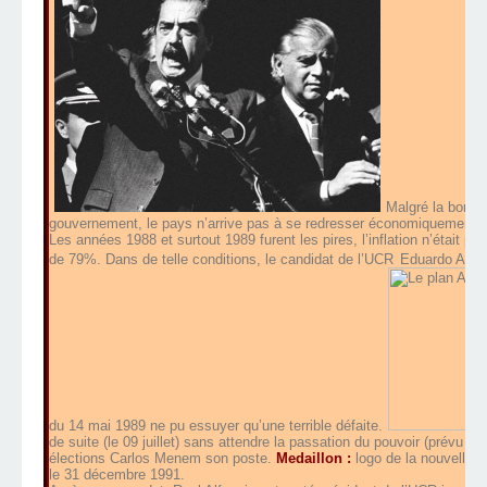
Malgré la bonne
gouvernement, le pays n’arrive pas à se redresser économiquement.
Les années 1988 et surtout 1989 furent les pires, l’inflation n’était plu
de 79%. Dans de telle conditions, le candidat de l’UCR
Eduardo Ange
du 14 mai 1989 ne pu essuyer qu’une terrible défaite.
de suite (le 09 juillet) sans attendre la passation du pouvoir (prévu 6 
élections Carlos Menem son poste.
Medaillon :
logo de la nouvelle de
le 31 décembre 1991.