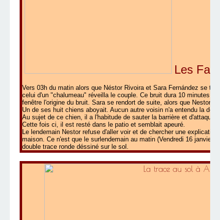
Les Fait
Vers 03h du matin alors que Néstor Rivoira et Sara Fernández se trouva
celui d'un "chalumeau" réveilla le couple. Ce bruit dura 10 minutes. 
fenêtre l'origine du bruit. Sara se rendort de suite, alors que Nestor b
Un de ses huit chiens aboyait. Aucun autre voisin n'a entendu la defla
Au sujet de ce chien, il a l'habitude de sauter la barrière et d'attaquer
Cette fois ci, il est resté dans le patio et semblait apeuré.
Le lendemain Nestor refuse d'aller voir et de chercher une explication 
maison. Ce n'est que le surlendemain au matin (Vendredi 16 janvier)
double trace ronde déssiné sur le sol.