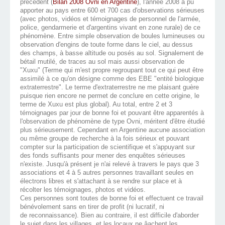
précédent (
Bilan 2008 Ovni en Argentine
), l'année 2008 a pu
apporter au pays entre 600 et 700 cas d'observations sérieuses
(avec photos, vidéos et témoignages de personnel de l'armée,
police, gendarmerie et d'argentins vivant en zone rurale) de ce
phénomène. Entre simple observation de boules lumineuses ou
observation d'engins de toute forme dans le ciel, au dessus
des champs, à basse altitude ou posés au sol. Signalement de
bétail mutilé, de traces au sol mais aussi observation de
"Xuxu" (Terme qui m'est propre regroupant tout ce qui peut être
assimilé à ce qu'on désigne comme des EBE "entité biologique
extraterrestre". Le terme d'extraterrestre ne me plaisant guère
puisque rien encore ne permet de conclure en cette origine, le
terme de Xuxu est plus global). Au total, entre 2 et 3
témoignages par jour de bonne foi et pouvant être apparentés à
l'observation de phénomène de type Ovni, méritent d'être étudié
plus sérieusement. Cependant en Argentine aucune association
ou même groupe de recherche à la fois sérieux et pouvant
compter sur la participation de scientifique et s'appuyant sur
des fonds suffisants pour mener des enquêtes sérieuses
n'existe. Jusqu'à présent je n'ai relevé à travers le pays que 3
associations et 4 à 5 autres personnes travaillant seules en
électrons libres et s'attachant à se rendre sur place et à
récolter les témoignages, photos et vidéos.
Ces personnes sont toutes de bonne foi et effectuent ce travail
bénévolement sans en tirer de profit (ni lucratif, ni
de reconnaissance). Bien au contraire, il est difficile d'aborder
le sujet dans les villages, et les locaux ne âachent les