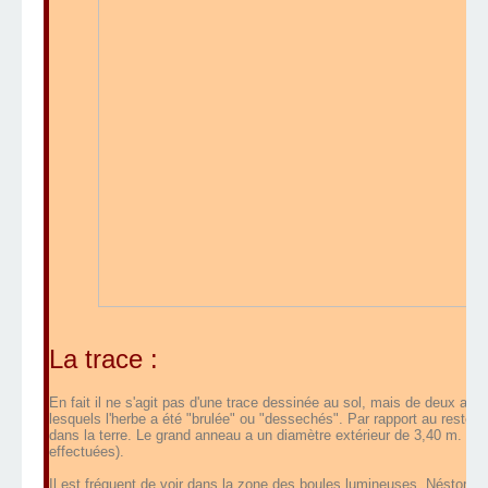
La trace :
En fait il ne s'agit pas d'une trace dessinée au sol, mais de deux a
lesquels l'herbe a été "brulée" ou "dessechés". Par rapport au reste
dans la terre. Le grand anneau a un diamètre extérieur de 3,40 m. (v
effectuées).
Il est fréquent de voir dans la zone des boules lumineuses. Néstor Riv