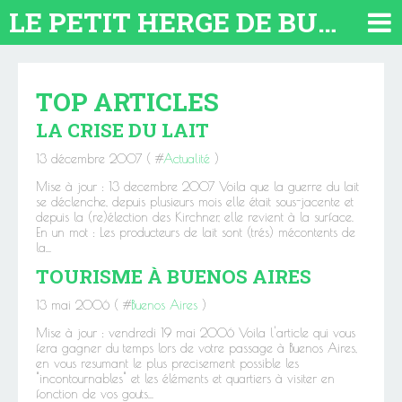
LE PETIT HERGE DE BUENOS AIRES 2026. TOUT SUR L'ARGENTINE
TOP ARTICLES
LA CRISE DU LAIT
13 décembre 2007 ( #
Actualité
)
Mise à jour : 13 decembre 2007 Voila que la guerre du lait
se déclenche, depuis plusieurs mois elle était sous-jacente et
depuis la (re)élection des Kirchner, elle revient à la surface.
En un mot : Les producteurs de lait sont (trés) mécontents de
la...
TOURISME À BUENOS AIRES
13 mai 2006 ( #
Buenos Aires
)
Mise à jour : vendredi 19 mai 2006 Voila l'article qui vous
fera gagner du temps lors de votre passage à Buenos Aires,
en vous resumant le plus precisement possible les
"incontournables" et les éléments et quartiers à visiter en
fonction de vos gouts...