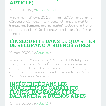
ARTICLE)
12 mars 2008 ( #
Buenos Aires
)
Mise à jour : 24 avril 2012 / 11 mars 2008. Florida, entre
Córdoba et Corrientes : La « peatonal Florida », c’est le
triangle des Bermudes des "punguistas” (voleurs à la tire) et
des “arrebatadores” (pickpockets). Florida c’est à la fois le
principal...
L'INSÉCURITÉ DANS LE QUARTIER
DE BELGRANO À BUENOS AIRES
12 mars 2008 ( #
Actualité
)
Mise à jour : 24 avril 2012 / 12 mars 2008. Belgrano
matin, midi et soir : Apres l'article concernant le micro
centro, un petit coup d'oeil sur le quartier de Belgrano,
commerçant et résidentiel dans le nord de Buenos Aires.
Photo : Attaque du Starbucks...
INSÉCURITÉ DANS LES
QUARTIERS DE CABALLITO,
FLORES, BARRACAS ET DE
BALVANERA À BUENOS AIRES
12 mars 2008 ( #
Actualité
)