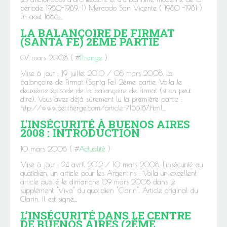
période 1980-1989. 1) Mercado San Vicente ( 1980 -1981 )
En aout 1886,...
LA BALANÇOIRE DE FIRMAT
(SANTA FE) 2ÈME PARTIE
07 mars 2008 ( #
Etrange
)
Mise à jour : 19 juillet 2010 / 08 mars 2008. La
balançoire de Firmat (Santa Fe) 2ème partie. Voila le
deuxième épisode de la balançoire de Firmat (si on peut
dire). Vous avez déjà sûrement lu la première partie :
http://www.petitherge.com/article-7156187.html...
L'INSÉCURITÉ À BUENOS AIRES
2008 : INTRODUCTION
10 mars 2008 ( #
Actualité
)
Mise à jour : 24 avril 2012 / 10 mars 2008. L'insécurité au
quotidien, un article pour les Argentins : Voila un excellent
article publié le dimanche 09 mars 2008 dans le
supplément "Viva" du quotidien "Clarin". Article original du
Clarin. Il est signé...
L’INSÉCURITÉ DANS LE CENTRE
DE BUENOS AIRES (2ÈME