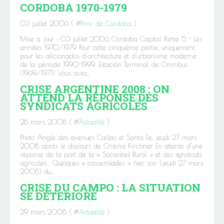
CORDOBA 1970-1979
03 juillet 2006 ( #
Prov. de Cordoba
)
Mise à jour : 03 juillet 2006 Córdoba Capital Partie 5 - Les
années 1970/1979 Pour cette cinquième partie, uniquement
pour les aficionados d'architecture et d'urbanisme moderne
de la période 1990-1999. Estación Terminal de Ómnibus
(1969/1971) Vous avez...
CRISE ARGENTINE 2008 : ON
ATTEND LA RÉPONSE DES
SYNDICATS AGRICOLES
28 mars 2008 ( #
Actualité
)
Photo Angle des avenues Callao et Santa Fe, jeudi 27 mars
2008 après le discours de Cristina Kirchner En attente d’une
réponse de la part de la « Sociedad Rural » et des syndicats
agricoles . Quelques « casserolades » hier soir (jeudi 27 mars
2008) du...
CRISE DU CAMPO : LA SITUATION
SE DÉTERIORE
29 mars 2008 ( #
Actualité
)