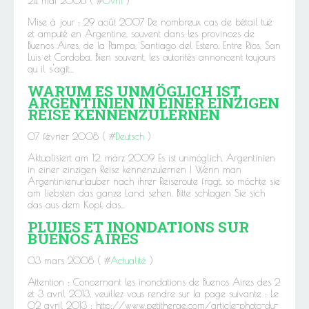
24 mai 2006 ( #
Ovni
)
Mise à jour : 29 août 2007 De nombreux cas de bétail tué
et amputé en Argentine, souvent dans les provinces de
Buenos Aires, de la Pampa, Santiago del Estero, Entre Rios, San
Luis et Cordoba. Bien souvent, les autorités annoncent toujours
qu il s'agit...
WARUM ES UNMÖGLICH IST,
ARGENTINIEN IN EINER EINZIGEN
REISE KENNENZULERNEN
07 février 2008 ( #
Deutsch
)
Aktualisiert am 12. märz 2009 Es ist unmöglich, Argentinien
in einer einzigen Reise kennenzulernen ! Wenn man
Argentinienurlauber nach ihrer Reiseroute fragt, so möchte sie
am liebsten das ganze Land sehen. Bitte schlagen Sie sich
das aus dem Kopf, das...
PLUIES ET INONDATIONS SUR
BUENOS AIRES
03 mars 2008 ( #
Actualité
)
Attention : Concernant les inondations de Buenos Aires des 2
et 3 avril 2013, veuillez vous rendre sur la page suivante : Le
02 avril 2013 : http://www.petitherge.com/article-photo-du-