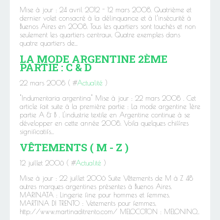
Mise à jour : 24 avril 2012 - 12 mars 2008. Quatrième et
dernier volet consacré à la délinquance et à l’insécurité à
Buenos Aires en 2008. Tous les quartiers sont touchés et non
seulement les quartiers centraux. Quatre exemples dans
quatre quartiers de...
LA MODE ARGENTINE 2ÈME
PARTIE : C & D
22 mars 2008 ( #
Actualité
)
"Indumentaria argentina" Mise à jour : 22 mars 2008 . Cet
article fait suite à la première partie : La mode argentine 1ère
partie A & B . L'industrie textile en Argentine continue à se
développer en cette année 2008. Voila quelques chiffres
significatifs...
VÊTEMENTS ( M - Z )
12 juillet 2006 ( #
Actualité
)
Mise à jour : 22 juillet 2006 Suite Vêtements de M à Z 48
autres marques argentines présentes à Buenos Aires.
MARINATA : Lingerie fine pour hommes et femmes.
MARTINA DI TRENTO : Vetements pour femmes,
http://www.martinaditrento.com/ MELOCOTON : MELONINO...