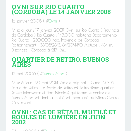
OVNI SUR RIO CUARTO
(CORDOBA) LE 14 JANVIER 2008
16 janvier 2008 ( #
Ovni
)
Mise à jour : 17 janvier 2007 Ovni sur Rio Cuarto ( Provincia
de Cordoba ) Rio Cuarto : 145.000 habitants Departamento
Rio Cuarto : 230.000 hab. Provincia de Cordoba
Positionnement : 33°08′23″S, 64°20′44″O Altitude : 434 m.
Distances : Córdoba à 217 Km....
QUARTIER DE RETIRO. BUENOS
AIRES
13 mai 2006 ( #
Buenos Aires
)
Mise à jour : 29 mai 2014. Article original : 13 mai 2006.
Barrio de Retiro : Le Barrio de Retiro est le troisième quartier
(avec Monserrat et San Nicolas) qui forme le centre de
Buenos Aires est dont la moitié est incorporé au Micro Centro.
C’est avant...
OVNI : CAS DE BÉTAIL MUTILÉ ET
BOULES DE LUMIÈRE EN JUIN
2002