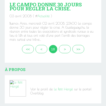
LE CAMPO DONNE 30 JOURS
POUR RÉGLER LA CRISE.
03 avril 2008 ( #
Actualité
)
Buenos Aires, mercredi 02 avril 2008. 23h00 Le campo
donne 30 jours pour régler la crise. A Gualeguaychu, la
réunion entre toutes les associations et syndicats ruraux a eu
lieu à 14h et tous ont voté d’une part l’arrêt des barrages
mais surtout une trêve...
<<
<
18
>
>>
À PROPOS
Voir le profil de
Le Petit Hergé
sur le portail
Overblog