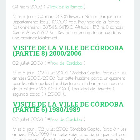
04 mars 2008 ( #
Prov. de la Pampa
)
Mise à jour : 04 mars 2008 Reserva Natural Parque Luro
Departamento Toay : 10.000 hab. Provincia de la Pampa.
Positionnement : 36°54′S, 64°15′O. Altitude : 175 m. Distances :
Buenos Aires à 637 Km. Destination encore inconnue dans
une province totalement...
VISITE DE LA VILLE DE CÓRDOBA
(PARTIE 8) 2000/2006
02 juillet 2006 ( #
Prov. de Cordoba
)
Mise à jour : 02 juillet 2006 Córdoba Capital Partie 8 - Les
années 2000/2006 Pour cette huitième partie, uniquement
pour les aficionados d'architecture et d'urbanisme moderne
de la période 2000-2006. 1) Faculdad de Derecho (
segunda etapa ) ( 2000 )...
VISITE DE LA VILLE DE CÓRDOBA
(PARTIE 6) 1980/1989
02 juillet 2006 ( #
Prov. de Cordoba
)
Mise à jour : 02 juillet 2006 Córdoba Capital Partie 6 - Les
années 1980/1989 Pour cette sixième partie, uniquement pour
les aficionados d'architecture et d'urbanisme moderne de la