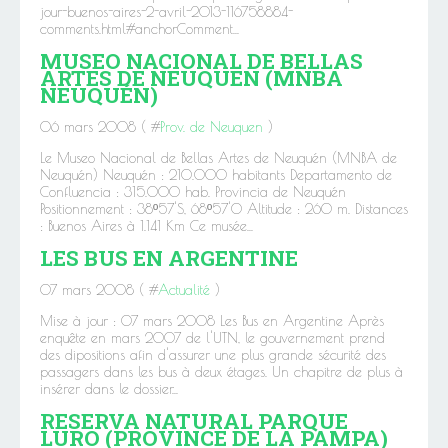
jour-buenos-aires-2-avril-2013-116758884-
comments.html#anchorComment...
MUSEO NACIONAL DE BELLAS
ARTES DE NEUQUEN (MNBA
NEUQUÉN)
06 mars 2008 ( #
Prov. de Neuquen
)
Le Museo Nacional de Bellas Artes de Neuquén (MNBA de
Neuquén) Neuquén : 210.000 habitants Departamento de
Confluencia : 315.000 hab. Provincia de Neuquén
Positionnement : 38º57'S, 68º57'O Altitude : 260 m. Distances
: Buenos Aires à 1.141 Km Ce musée...
LES BUS EN ARGENTINE
07 mars 2008 ( #
Actualité
)
Mise à jour : 07 mars 2008 Les Bus en Argentine Après
enquête en mars 2007 de l'UTN, le gouvernement prend
des dipositions afin d'assurer une plus grande sécurité des
passagers dans les bus à deux étages. Un chapitre de plus à
insérer dans le dossier...
RESERVA NATURAL PARQUE
LURO (PROVINCE DE LA PAMPA)