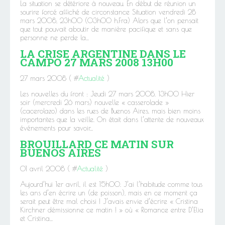
La situation se détériore à nouveau. En début de réunion un
sourire forcé affiché de circonstance Situation vendredi 28
mars 2008, 23h00 (03h00 h.Fra) Alors que l’on pensait
que tout pouvait aboutir de manière pacifique et sans que
personne ne perde la...
LA CRISE ARGENTINE DANS LE
CAMPO 27 MARS 2008 13H00
27 mars 2008 ( #
Actualité
)
Les nouvelles du front : Jeudi 27 mars 2008. 13h00 Hier
soir (mercredi 26 mars) nouvelle « casserolade »
(cacerolazo) dans les rues de Buenos Aires, mais bien moins
importantes que la veille. On était dans l’attente de nouveaux
événements pour savoir...
BROUILLARD CE MATIN SUR
BUENOS AIRES
01 avril 2008 ( #
Actualité
)
Aujourd’hui 1er avril, il est 15h00. J’ai l’habitude comme tous
les ans d’en écrire un (de poisson), mais en ce moment ça
serait peut être mal choisi ! J’avais envie d’écrire « Cristina
Kirchner démissionne ce matin ! » où « Romance entre D’Elia
et Cristina...