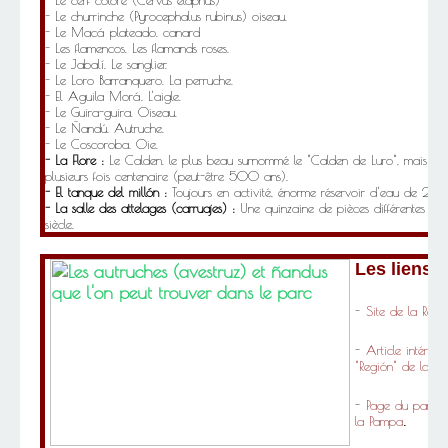
- Le cerf coloré (Cervus elaphus)
- Le churrinche (Pyrocephalus rubinus) oiseau.
- Le Macá plateado. canard
- Les flamencos. Les flamands roses.
- Le Jabalí. Le sanglier.
- Le Loro Barranquero. La perruche.
- El Aguila Morá. L'aigle.
- Le Guira-guira. Oiseau.
- Le Ñandú. Autruche.
- Le Coscoroba. Oie.
- La Flore :
Le Calden. le plus beau surnommé le "Calden de Luro", mais aus
plusieurs fois centenaire (peut-être 500 ans).
- El tanque del millón :
Toujours en activité, énorme réservoir d'eau de 
- La salle des attelages (carruajes) :
Une quinzaine de pièces différentes de 
siècle.
Les liens :
-
Site de la Rese
-
Article intéress
"Región" de la P
-
Page du parc s
la Pampa
.