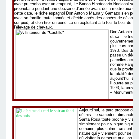
avoir pu rembourser un emprunt, Le
Banco Hipotecario Nacional saisit
propriétaire pendant une douzaine d’année avant de la mettre aux enc
cette date, le riche espagnol
Don Antonio Maura y
Gamazo
s’en porte
avec sa famille toute l’année et décide après des années de délabrem
sur pied, et d’en tirer un bénéfice en exploitant à la fois le bois de «
l’élevage de chevaux.
Don Antonio dé
et sa fille Inès
gouvernement d
plusieurs parcel
1973. Dès décem
passe un décret
parcelles acquis
nomme Parque L
que la province
la totalité des
aujourd’hui le pa
Il ouvre au pub
1993, la provin
«
Monumento His
Aujourd’hui, le parc propose deux
définis. Le samedi et dimanche, le
Santa Rosa toute proche y vienne
simplement pour y pique niquer 
semaine, plus calme, ce sont plu
nature qui y viennent pour se pro
où visiter la demeure que l’on a 