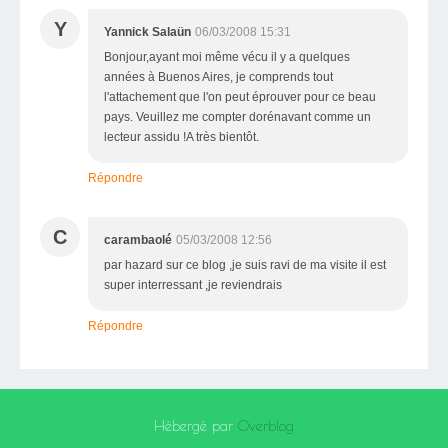
Y
Yannick Salaün
06/03/2008 15:31
Bonjour,ayant moi même vécu il y a quelques
années à Buenos Aires, je comprends tout
l'attachement que l'on peut éprouver pour ce beau
pays. Veuillez me compter dorénavant comme un
lecteur assidu !A très bientôt.
Répondre
C
carambaolé
05/03/2008 12:56
par hazard sur ce blog ,je suis ravi de ma visite il est
super interressant ,je reviendrais
Répondre
Hébergé par
Overblog