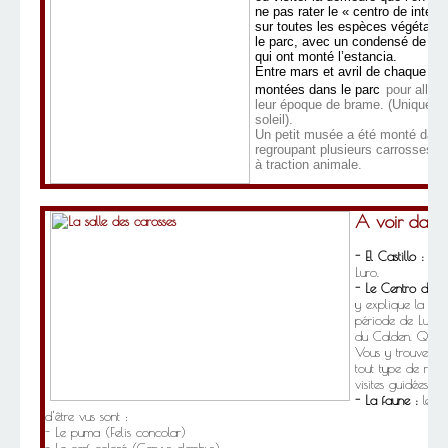
ne pas rater le « centro de interp
sur toutes les espèces végétale
le parc, avec un condensé de l’hi
qui ont monté l’estancia.
Entre mars et avril de chaque ann
montées dans le parc
pour aller 
leur époque de brame. (Uniqueme
soleil).
Un petit musée a été monté dans
regroupant plusieurs carrosses, c
à traction animale.
A voir dans 
- El Castillo :
La r
Luro.
- Le Centro de In
y explique la faune
période de Luro e
du Calden. Quelqu
Vous y trouverz l
tout type de rens
visites guidées (su
- La faune :
les p
d'être vus sont :
- Le puma (Felis concolar)