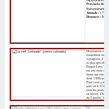
Departamento Toa
Provincia de la
Positionnement :
3
Altitude :
175 m.
Distances :
Bueno
Destination enco
totalement oubli
voyageurs, il s'a
et plus spécifiqu
Parque Luro. La 
est une zone qui 
faune sur une sur
dont 1.600 sont 
Pour vous y rendr
parc est à 35 Km
tous les jours sa
en hiver). 1 ARS 
du Castillo, 5 AR
Avec l’arrivée