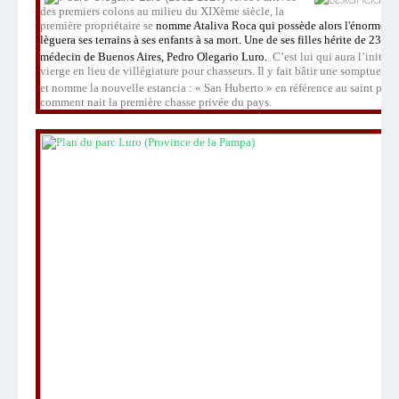
des premiers colons au milieu du XIXème siècle, la
première propriétaire se
nomme Ataliva Roca qui possède alors l'énorme sur
lèguera ses terrains à ses enfants à sa mort. Une de ses filles hérite de 23.7
médecin de Buenos Aires, Pedro Olegario Luro.
C’est lui qui aura l’initiat
vierge en lieu de villégiature pour chasseurs. Il y fait bâtir une somptueus
et nomme la nouvelle estancia : « San Huberto » en référence au saint patr
comment nait la première chasse privée du pays.