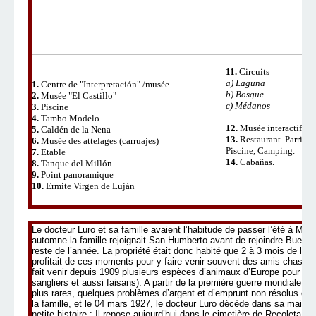
11.
Circuits
a) Laguna
1.
Centre de "Interpretación" /musée
b) Bosque
2.
Musée "El Castillo"
c) Médanos
3.
Piscine
4.
Tambo Modelo
12.
Musée interactif
5.
Caldén de la Nena
13.
Restaurant. Parrillas
6.
Musée des attelages (carruajes)
Piscine, Camping.
7.
Etable
14.
Cabañas.
8.
Tanque del Millón.
9.
Point panoramique
10.
Ermite Virgen de Luján
Le docteur Luro et sa famille avaient l’habitude de passer l’été à Mar
automne la famille rejoignait San Humberto avant de rejoindre Buenos 
reste de l’année. La propriété était donc habité que 2 à 3 mois de l’an
profitait de ces moments pour y faire venir souvent des amis chasse
fait venir depuis 1909 plusieurs espèces d’animaux d’Europe pour peu
sangliers et aussi faisans). A partir de la première guerre mondiale, le
plus rares, quelques problèmes d’argent et d’emprunt non résolus ent
la famille, et le 04 mars 1927, le docteur Luro décède dans sa maison
petite histoire : Il repose aujourd’hui dans le cimetière de Recoleta à