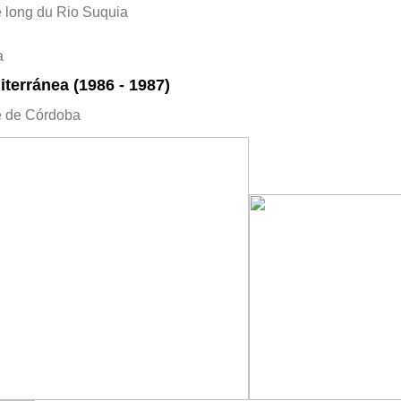
 long du Rio Suquia
a
terránea (1986 - 1987)
e de Córdoba