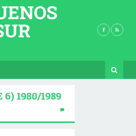
BUENOS
 SUR
6) 1980/1989
…