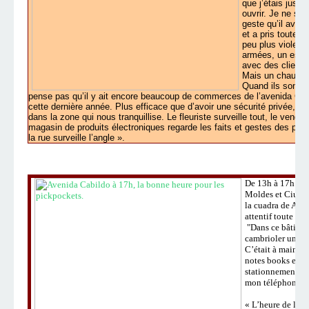
que j’étais juste
ouvrir. Je ne sai
geste qu’il avai
et a pris toute l
peu plus violent,
armées, un est re
avec des clients 
Mais un chauffeur
Quand ils sont a
pense pas qu’il y ait encore beaucoup de commerces de l’avenida Cab
cette dernière année. Plus efficace que d’avoir une sécurité privée, c’
dans la zone qui nous tranquillise. Le fleuriste surveille tout, le vend
magasin de produits électroniques regarde les faits et gestes des pe
la rue surveille l’angle ».
De
13h à 17h. Su
Moldes et Ciudad 
la cuadra de
Arre
attentif
toute
la
j
"Dans ce bâtiment
cambrioler une en
C’était à main ar
notes books et de
stationnement, on
mon téléphone »
« L’heure de la si