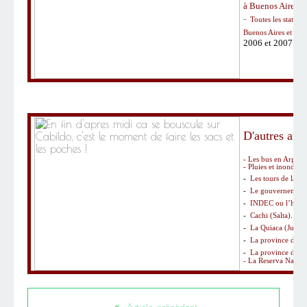
à Buenos Aires e
-
Toutes les statist
Buenos Aires et dans 
2006 et 2007 du
D'autres arti
-
Les bus en Argent
-
Pluies et inondati
-
Les tours de la vi
-
Le gouvernement 
-
INDEC ou l’hyper 
-
Cachi (Salta)
.
-
La Quiaca (Jujuy)
-
La province de M
-
La province de Sa
-
La Reserva Natura