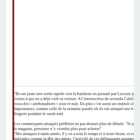
"Ils ont juste une sortie rapide vers la banlieue en passant par Lacroze jus
voisin à qui on a déjà volé sa voiture. A l’intersection de avenida Cabildo 
vous des « arrebatadores » jour et nuit. En plus c’est aussi un endroit où 
importantes, comme celle de la semaine passée où ils ont attaqué une bijou
lingerie pendant le week-end.
Les commerçants attaqués préfèrent ne pas donner plus de détails. "Si je r
le magasin, personne n
’
y viendra plus pour acheter
”
"Des attaques à main armée, il y en a tout le temps et à toute heure, et en pl
spéciales comme la fête des mères, l
’
activité de ces délinquants augmentent