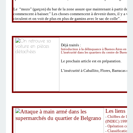
Le
“
mozo
”
(garçon) du bar de la zone assure que maintenant à partir de 2
commencent à baisser.
”
Les choses commencent à devenir dures, il y a vra
circulent et on voit de plus en plus de gamins avec le sac de colle
”
.
Déjà traités :
Introduction à la délinquance à Buenos Aires en 20
L'insécurité dans les quartiers du centre de Buenos A
Le prochain
article est en préparation.
L
’
insécurité à Caballito, Flores, Barracas et 
Les liens :
Chiffres de la 
-
(INDEC) 1999-2
Opération contr
-
Classifications 
-