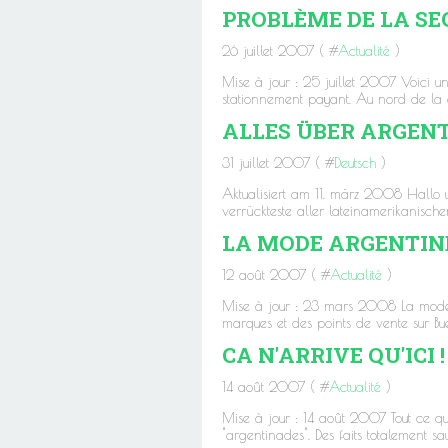
PROBLÈME DE LA SE
26 juillet 2007 ( #
Actualité
)
Mise à jour : 25 juillet 2007 Voici un
stationnement payant. Au nord de la ca
ALLES ÜBER ARGENTI
31 juillet 2007 ( #
Deutsch
)
Aktualisiert am 11. märz 2008 Hallo
verrückteste aller lateinamerikanischen
LA MODE ARGENTINE 3
12 août 2007 ( #
Actualité
)
Mise à jour : 23 mars 2008 La mode a
marques et des points de vente sur B
CA N'ARRIVE QU'ICI 
14 août 2007 ( #
Actualité
)
Mise à jour : 14 août 2007 Tout ce que 
"argentinades". Des faits totalement s