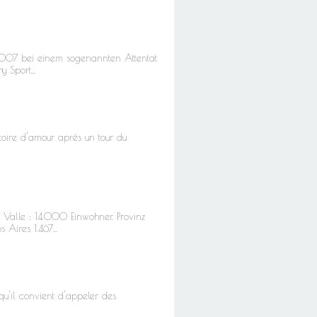
007 bei einem sogenannten Attentat
 Sport...
toire d'amour après un tour du
Valle : 14.000 Einwohner. Provinz
ires 1.467...
 qu'il convient d'appeler des