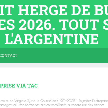
TIT HERGE DE 
ES 2026. TOUT
L'ARGENTINE
CONTACT
PRISE VIA TAC
moire de Virginie Sylvie Le Gourriellec ( 1981-2007 ) Boycottez l'entrepris
ssagers qui transforme ses bus en corbillards, a encore fait des siennes...