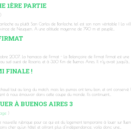
E 1ÈRE PARTIE
)
Bariloche ou plutôt San Carlos de Bariloche, tel est son nom véritable ! La vi
rovince de Neuquen. A une altitude moyenne de 790 m et peuplé...
FIRMAT
ctobre 2007. La hamaca de Firmat - La Balançoire de Firmat Firmat est une 
u sud ouest de Rosario, et à 360 Km de Buenos Aires. Il n’y avait jusqu’à...
I FINALE !
u chaud tout au long du match, mais les pumas ont tenu bon, et ont conservé 
ent à nous émouvoir dans cette coupe du monde. Ils continuent...
ER À BUENOS AIRES 3
yage
)
nouvelle rubrique pour ce qui est du logement temporaire à louer sur Buen
ins cher qu'un hôtel et offrant plus d'indépendance, voila donc une...