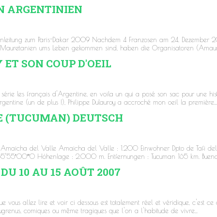
IN ARGENTINIEN
Einleitung zum Paris-Dakar 2009 Nachdem 4 Franzosen am 24. Dezember 2
in Mauretanien ums Leben gekommen sind, haben die Organisatoren (Amaury
 ET SON COUP D'OEIL
érie les français d'Argentine, en voila un qui a posé son sac pour une his
entine (un de plus !), Philippe Dulauroy a accroché mon oeil la première...
E (TUCUMAN) DEUTSCH
Amaicha del Valle Amaicha del Valle : 1.200 Einwohner Dpto de Tafi del 
5°55′00″O Höhenlage : 2.000 m. Entfernungen : Tucuman 165 km. Buenos A
! DU 10 AU 15 AOÛT 2007
vous allez lire et voir ci dessous est totalement réel et véridique, c'est ce
augrenus, comiques ou même tragiques que l'on a l'habitude de vivre...