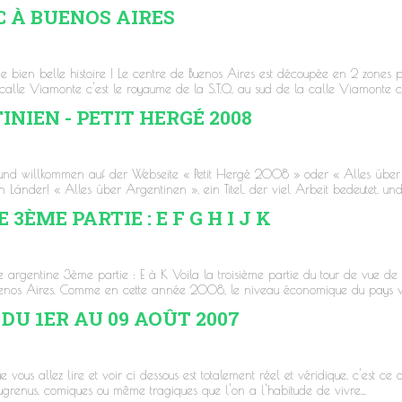
C À BUENOS AIRES
e bien belle histoire ! Le centre de Buenos Aires est découpée en 2 zones p
lle Viamonte c'est le royaume de la S.T.O., au sud de la calle Viamonte c'e
NIEN - PETIT HERGÉ 2008
 und willkommen auf der Webseite « Petit Hergé 2008 » oder « Alles über
 Länder! « Alles über Argentinen », ein Titel, der viel Arbeit bedeutet, und.
ÈME PARTIE : E F G H I J K
rgentine 3ème partie : E à K Voila la troisième partie du tour de vue de 
uenos Aires. Comme en cette année 2008, le niveau économique du pays va
! DU 1ER AU 09 AOÛT 2007
vous allez lire et voir ci dessous est totalement réel et véridique, c'est ce 
augrenus, comiques ou même tragiques que l'on a l'habitude de vivre...