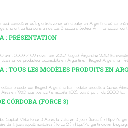
ut considérer qu'il y a trois zones principales en Argentine où les phén
tine ont eu lieu dans un de ces 3 secteurs. Secteur A : - Le secteur contine
 : PRÉSENTATION
20 avril 2009 / 09 novembre 2007 Peugeot Argentine 2010 Bienvenu(e) 
ticles sur ce producteur automobile en Argentine. - Peugeot Argentina : Prés
 : TOUS LES MODÈLES PRODUITS EN AR
 modèles produits par Peugeot Argentine Les modèles produits à Buenos Ai
 Aires en 1960 sous licence (le modèle 403), puis à partir de 2000 la...
 DE CÓRDOBA (FORCE 3)
 Capital Visite Force 3 Apres la visite en 3 jours (force 1) : http://argen
ire de 4 jours supplémentaires ( force 2 ) : http://argentina.over-blog.org/