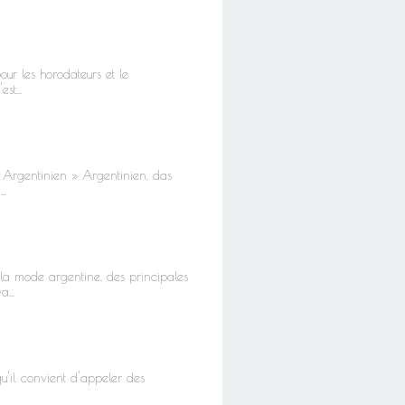
our les horodateurs et le
st...
 Argentinien » Argentinien, das
..
la mode argentine, des principales
...
qu'il convient d'appeler des