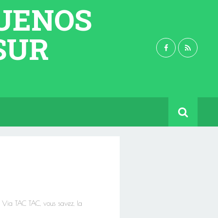
BUENOS
 SUR
e Via TAC TAC, vous savez, la