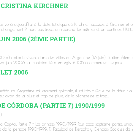
CRISTINA KIRCHNER
voilà aujourd'hui à la date fatidique où Kirchner succède à Kirchner et 
u changement ? non, pas trop... on reprend les mêmes et on continue ! Petit...
UIN 2006 (2ÈME PARTIE)
 d'habitants vivent dans des villas en Argentine (16 juin). Station Alem 
e, en juin 2006, la municipalité a enregistré 1088 commerces illegaux...
LET 2006
o en Argentine est vraiment spéciale, il est très difficile de la définir ou
 avoir de la pluie et trop de pluie, de la sécheresse et trop...
DE CÓRDOBA (PARTIE 7) 1990/1999
)
 Capital Partie 7 - Les années 1990/1999 Pour cette septième partie, uniq
 de la période 1990-1999. 1) Facultad de Derecho y Ciencías Sociales de la