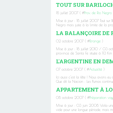
TOUT SUR BARILOCH
18 juillet 2007 ( #
Prov. de Rio Negro
Mise à jour : 18 juillet 2007 Tout sur 
Negro mais juste à la limite de la p
LA BALANÇOIRE DE 
02 octobre 2007 ( #
Etrange
)
Mise à jour : 18 juillet 2010 / 03 o
province de Santa Fe située à 113 Km a
L'ARGENTINE EN DEM
07 octobre 2007 ( #
Actualité
)
Ici aussi c'est la fête ! Nous avons e
Que dit la Nacion : Les Pumas continu
APPARTEMENT À LOU
08 octobre 2007 ( #
Préparation vo
Mise à jour : 03 juin 2008 Voila une 
vide pour une longue période, mais mo