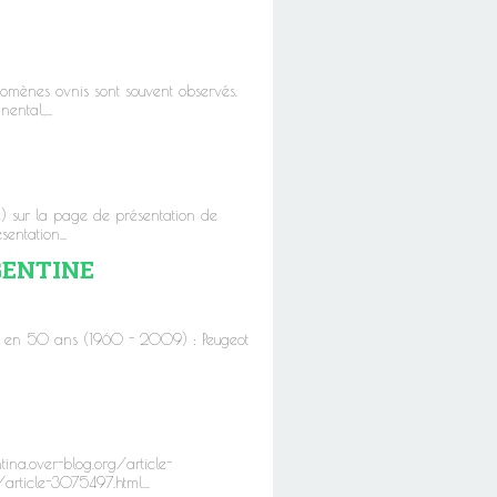
omènes ovnis sont souvent observés.
ntal,...
sur la page de présentation de
entation...
GENTINE
res en 50 ans (1960 - 2009) : Peugeot
tina.over-blog.org/article-
article-3075497.html...