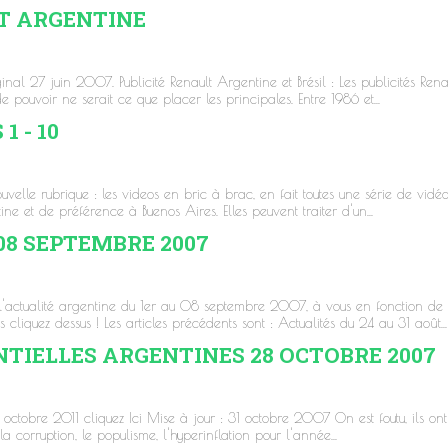
T ARGENTINE
inal 27 juin 2007. Publicité Renault Argentine et Brésil : Les publicités Rena
de pouvoir ne serait ce que placer les principales. Entre 1986 et...
 - 10
lle rubrique : les videos en bric à brac, en fait toutes une série de vidé
ine et de préférence à Buenos Aires. Elles peuvent traiter d'un...
 08 SEPTEMBRE 2007
l'actualité argentine du 1er au 08 septembre 2007, à vous en fonction de 
cliquez dessus ! Les articles précédents sont : Actualités du 24 au 31 août...
NTIELLES ARGENTINES 28 OCTOBRE 2007
3 octobre 2011 cliquez Ici Mise à jour : 31 octobre 2007 On est foutu, ils on
 corruption, le populisme, l'hyperinflation pour l'année...