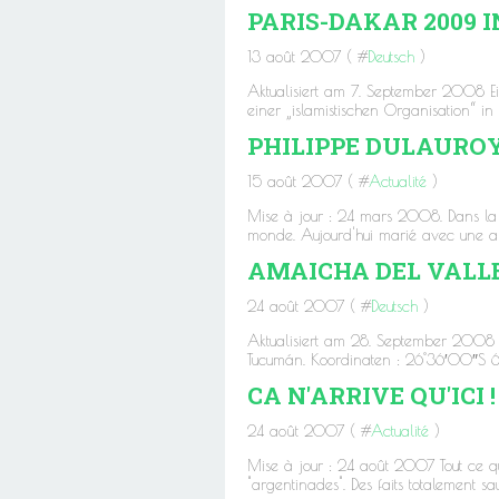
PARIS-DAKAR 2009 
13 août 2007 ( #
Deutsch
)
Aktualisiert am 7. September 2008 
einer „islamistischen Organisation“ 
PHILIPPE DULAUROY
15 août 2007 ( #
Actualité
)
Mise à jour : 24 mars 2008. Dans la s
monde. Aujourd'hui marié avec une arg
AMAICHA DEL VALL
24 août 2007 ( #
Deutsch
)
Aktualisiert am 28. September 2008 
Tucumán. Koordinaten : 26°36′00″S 6
CA N'ARRIVE QU'ICI 
24 août 2007 ( #
Actualité
)
Mise à jour : 24 août 2007 Tout ce que 
"argentinades". Des faits totalement s