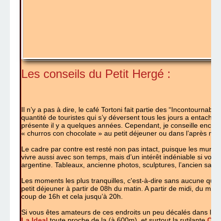
Les conseils du Petit Hergé :
Il n’y a pas à dire, le café Tortoni fait partie des “Incontournabl
quantité de touristes qui s’y déversent tous les jours a entaché 
présente il y a quelques années. Cependant, je conseille encore 
« churros con chocolate » au petit déjeuner ou dans l’après midi
Le cadre par contre est resté non pas intact, puisque les murs o
vivre aussi avec son temps, mais d’un intérêt indéniable si vou
argentine. Tableaux, ancienne photos, sculptures, l’ancien salon
Les moments les plus tranquilles, c'est-à-dire sans aucune queu
petit déjeuner à partir de 08h du matin. A partir de midi, du mon
coup de 16h et cela jusqu’à 20h.
Si vous êtes amateurs de ces endroits un peu décalés dans le t
La Ideal
toute proche de la (à 600m), et surtout la rutilante
Conf