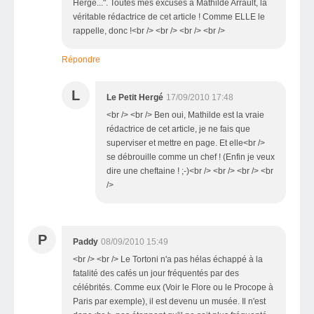
Hergé...". Toutes mes excuses à Mathilde Arrault, la
véritable rédactrice de cet article ! Comme ELLE le
rappelle, donc !<br /> <br /> <br /> <br />
Répondre
L
Le Petit Hergé
17/09/2010 17:48
<br /> <br /> Ben oui, Mathilde est la vraie
rédactrice de cet article, je ne fais que
superviser et mettre en page. Et elle<br />
se débrouille comme un chef ! (Enfin je veux
dire une cheftaine ! ;-)<br /> <br /> <br /> <br
/>
P
Paddy
08/09/2010 15:49
<br /> <br /> Le Tortoni n'a pas hélas échappé à la
fatalité des cafés un jour fréquentés par des
célébrités. Comme eux (Voir le Flore ou le Procope à
Paris par exemple), il est devenu un musée. Il n'est