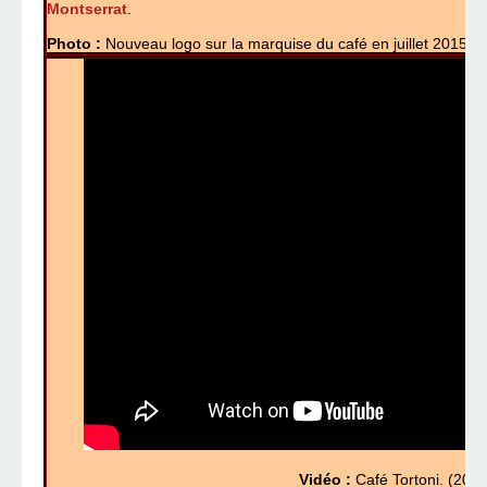
Montserrat
.
Photo :
Nouveau logo sur la marquise du café en juillet 2015.
Vidéo :
Café Tortoni. (2014