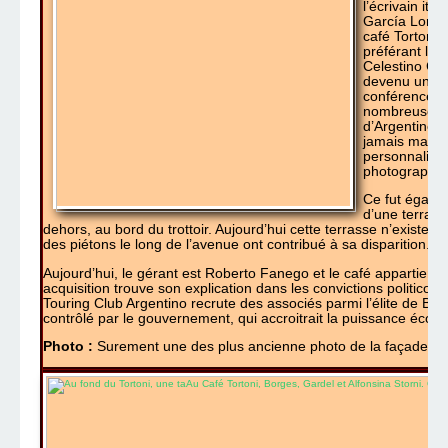
l’écrivain ita
García Lorca 
café Tortoni 
préférant la 
Celestino Cur
devenu un lie
conférences e
nombreuses fi
d’Argentine. 
jamais marqué 
personnalités
photographes
Ce fut égalem
d’une terrasse
dehors, au bord du trottoir. Aujourd’hui cette terrasse n’existe plus.
des piétons le long de l’avenue ont contribué à sa disparition.
Aujourd’hui, le gérant est Roberto Fanego et le café appartient
acquisition trouve son explication dans les convictions politico
Touring Club Argentino recrute des associés parmi l’élite de B
contrôlé par le gouvernement, qui accroitrait la puissance éco
Photo :
Surement une des plus ancienne photo de la façade du T