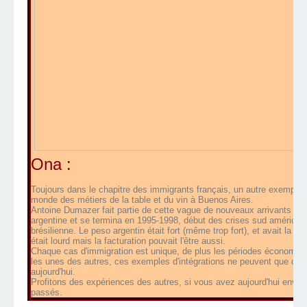
Ona :
Toujours dans le chapitre des immigrants français, un autre exemple d'
monde des métiers de la table et du vin à Buenos Aires.
Antoine Dumazer fait partie de cette vague de nouveaux arrivants qui
argentine et se termina en 1995-1998, début des crises sud américain
brésilienne. Le peso argentin était fort (même trop fort), et avait la 
était lourd mais la facturation pouvait l'être aussi.
Chaque cas d'immigration est unique, de plus les périodes économiq
les unes des autres, ces exemples d'intégrations ne peuvent que diff
aujourd'hui.
Profitons des expériences des autres, si vous avez aujourd'hui envie d
passés.