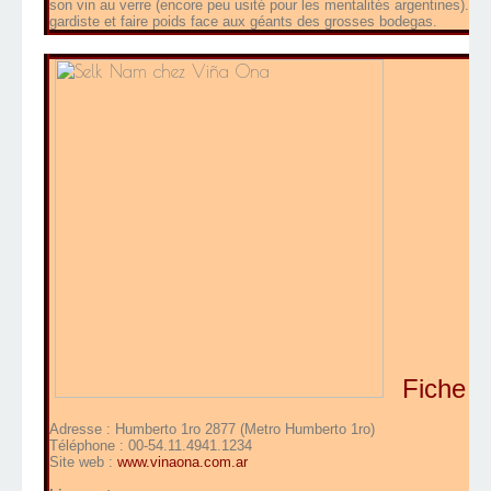
son vin au verre (encore peu usité pour les mentalités argentines). La 
gardiste et faire poids face aux géants des grosses bodegas.
Fiche t
Adresse : Humberto 1ro 2877 (Metro Humberto 1ro)
Téléphone : 00-54.11.4941.1234
Site web :
www.vinaona.com.ar