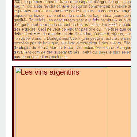
2001, le premier cabernet franc monosépage d’Argentine (je l’ai gouté c
bag in box a été révolutionnaire puisqu’on commençait à vendre du vi
le premier entré sur un marché garde toujours un certain avantage à l
aujourd’hui leader national sur le marché du bag in box (bien que ses
qualité). Toutefois, les concurrents sont à la fois nombreux et diversif
d’Argentine et du monde et sont de toutes tailles. En 2002, 5 bodega
très exploité. Ceci ne veut cependant pas dire qu’il n’existe que des 
détiennent 80% du marché du vin (Chandon, Zuccardi, Norton, Lopez
l’on appelle une « Bodega boutique » (une petite structure : environ 1
possède pas de boutique, elle livre directement à ses clients. Elle ch
(Bodegita de Miro a Mar del Plata, Distruidora Avenida en Patagonie…
travaillent comme des supermarchés : celui qui paye le plus se retro
pas du conseil d’un œnologue…