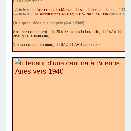
Liens externes :
- Article de la
Nacion sur La Maison du Vin
datant du 23 juillet 1999.
- Article sur les
exportations en Bag in Box de Viña Ona
dans le quoti
Quelques idées sur les prix (Aout 2009) :
Selk’nam (premium) : de 26 à 33 pesos la bouteille, de 157 à 199 la c
cher qu’à la bouteille).
Viñaona (superpremium) de 67 à 91 ARS la bouteille.