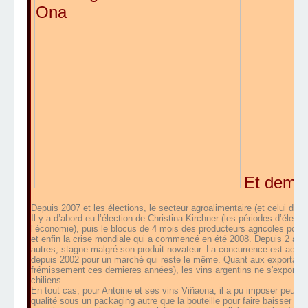
Et demai
Depuis 2007 et les élections, le secteur agroalimentaire (et celui du vi
Il y a d’abord eu l’élection de Christina Kirchner (les périodes d’éle
l’économie), puis le blocus de 4 mois des producteurs agricoles pour 
et enfin la crise mondiale qui a commencé en été 2008. Depuis 2 an
autres, stagne malgré son produit novateur. La concurrence est acharn
depuis 2002 pour un marché qui reste le même. Quant aux exportations
frémissement ces dernieres années), les vins argentins ne s'exporten
chiliens.
En tout cas, pour Antoine et ses vins Viñaona, il a pu imposer peu à 
qualité sous un packaging autre que la bouteille pour faire baisser le