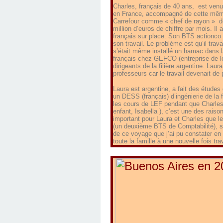
Charles, français de 40 ans, est venu
en France, accompagné de cette même L
Carrefour comme « chef de rayon » de 4
million d’euros de chiffre par mois. Il
français sur place. Son BTS actionco l
son travail. Le problème est qu’il travai
s’était même installé un hamac dans l
français chez GEFCO (entreprise de lo
dirigeants de la filière argentine. Lau
professeurs car le travail devenait de
Laura est argentine, a fait des études
un DESS (français) d’ingénierie de la 
les cours de LEF pendant que Charles s
enfant, Isabella ), c’est une des raiso
important pour Laura et Charles que le
(un deuxième BTS de Comptabilité), sa 
de ce voyage que j’ai pu constater en 2
toute la famille à une nouvelle fois tr