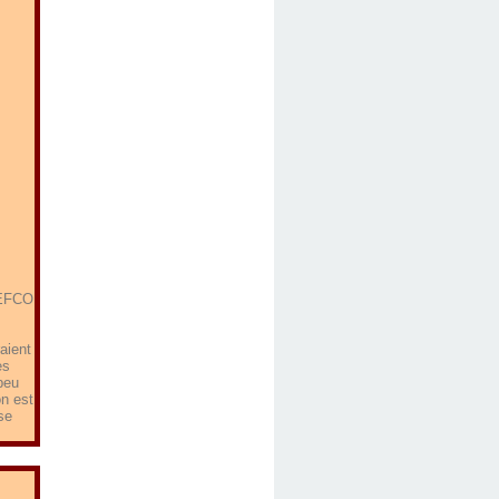
 GEFCO
,
raient
es
peu
on est
se