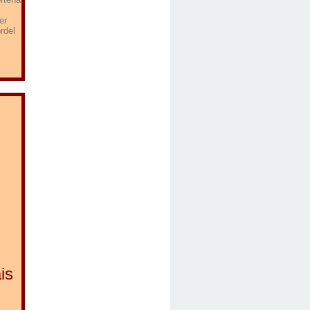
er
rdel
is