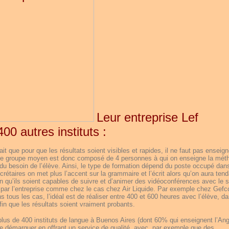
Leur entreprise Lef
00 autres instituts :
t que pour que les résultats soient visibles et rapides, il ne faut pas enseign
 le groupe moyen est donc composé de 4 personnes à qui on enseigne la mét
du besoin de l’élève. Ainsi, le type de formation dépend du poste occupé dan
crétaires on met plus l’accent sur la grammaire et l’écrit alors qu’on aura ten
fin qu’ils soient capables de suivre et d’animer des vidéoconférences avec le s
 par l’entreprise comme chez le cas chez Air Liquide. Par exemple chez Gefc
s tous les cas, l’idéal est de réaliser entre 400 et 600 heures avec l’élève, d
fin que les résultats soient vraiment probants.
plus de 400 instituts de langue à Buenos Aires (dont 60% qui enseignent l’Ang
se démarquer en offrant un service de qualité, avec par exemple que des