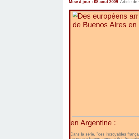
Mise à jour : 08 aout 2009
. Article de
en Argentine :
Dans la série, "ces incroyables françai
un couple franco-argentin (lui, françai