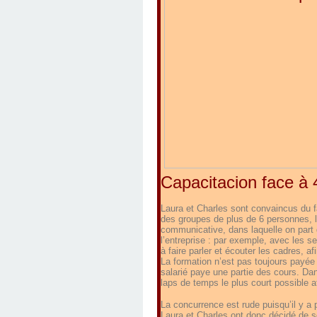
Capacitacion face à 4
Laura et Charles sont convaincus du fai
des groupes de plus de 6 personnes,
communicative, dans laquelle on part 
l’entreprise : par exemple, avec les se
à faire parler et écouter les cadres, a
La formation n’est pas toujours payée
salarié paye une partie des cours. Dan
laps de temps le plus court possible a
La concurrence est rude puisqu’il y a 
Laura et Charles ont donc décidé de 