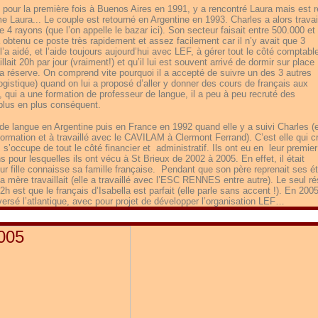
 pour la première fois à Buenos Aires en 1991, y a rencontré Laura mais est r
aura... Le couple est retourné en Argentine en 1993. Charles a alors travai
 rayons (que l’on appelle le bazar ici). Son secteur faisait entre 500.000 et
 a obtenu ce poste très rapidement et assez facilement car il n’y avait que 3
’a aidé, et l’aide toujours aujourd’hui avec LEF, à gérer tout le côté comptabl
llait 20h par jour (vraiment!) et qu’il lui est souvent arrivé de dormir sur place :
a réserve. On comprend vite pourquoi il a accepté de suivre un des 3 autres
gistique) quand on lui a proposé d’aller y donner des cours de français aux
ra, qui a une formation de professeur de langue, il a peu à peu recruté des
 plus en plus conséquent.
 de langue en Argentine puis en France en 1992 quand elle y a suivi Charles (e
formation et à travaillé avec le CAVILAM à Clermont Ferrand). C’est elle qui c
’occupe de tout le côté financier et administratif. Ils ont eu en leur premier
ns pour lesquelles ils ont vécu à St Brieux de 2002 à 2005. En effet, il était
ur fille connaisse sa famille française. Pendant que son père reprenait ses é
mère travaillait (elle a travaillé avec l’ESC RENNES entre autre). Le seul ré
h est que le français d’Isabella est parfait (elle parle sans accent !). En 200
aversé l’atlantique, avec pour projet de développer l’organisation LEF…