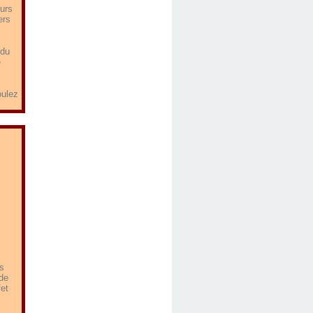
eurs
ers
 du
e
oulez
es
 de
fet