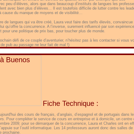
avec peu d’élèves, alors que dans beaucoup d’instituts de langues les profess
nt avec bien plus d’élèves... Il est toutefois difficile de lutter contre les lead
à cause du manque de moyens et de visibilité…
tre de langues qui va être créé, Laura veut faire des tarifs élevés, convaincue
elui qu’offre la concurrence. A l’inverse, surement influencé par son expérienc
st pour une politique de prix bas, pour toucher plus de monde.
ochain défi de ce couple d’aventurier, n’hésitez pas à les contacter si vous v
 de pub au passage ne leur fait de mal !)
Fiche Technique :
jourd'hui des cours de français, d’anglais, d’espagnol et de portugais dans l
ers. Pour compléter le service de cours en entreprise et à domicile, un centre
embre 2009; pour se démarquer de la concurrence, Laura et Charles ont en ef
appuie sur l’outil informatique. Les 14 professeurs auront donc des salles de
e prochaine.