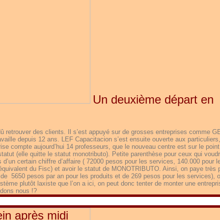
Un deuxième départ en
 dû retrouver des clients. Il s’est appuyé sur de grosses entreprises comme
vaille depuis 12 ans. LEF Capacitacion s’est ensuite ouverte aux particuliers
prise compte aujourd’hui 14 professeurs, que le nouveau centre est sur le point
statut (elle quitte le statut monotributo). Petite parenthèse pour ceux qui voud
 d’un certain chiffre d’affaire ( 72000 pesos pour les services, 140.000 pour l
(l’équivalent du Fisc) et avoir le statut de MONOTRIBUTO. Ainsi, on paye très 
t de 5650 pesos par an pour les produits et de 269 pesos pour les services), 
tème plutôt laxiste que l’on a ici, on peut donc tenter de monter une entrepri
endons nous !?