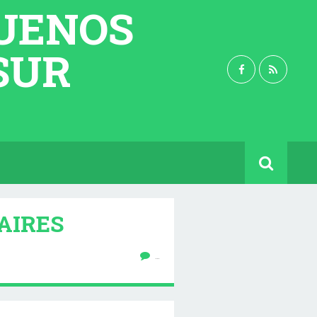
BUENOS
 SUR
AIRES
…