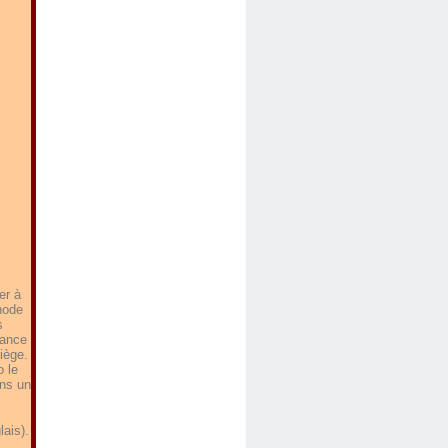
er à
hode
s
dance
iège.
o le
ans un
lais).