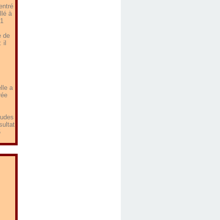
entré
llé à
 1
e de
 il
lle a
rée
tudes
sultat
5