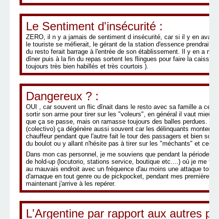
Le Sentiment d'insécurité :
ZERO, il n y a jamais de sentiment d insécurité, car si il y en avait 
le touriste se méfierait, le gérant de la station d'essence prendrait l
du resto ferait barrage à l'entrée de son établissement. Il y en a mê
dîner puis à la fin du repas sortent les flingues pour faire la caisse et
toujours très bien habillés et très courtois ).
Dangereux ? :
OUI , car souvent un flic dînait dans le resto avec sa famille a ce m
sortir son arme pour tirer sur les "voleurs", en général il vaut mieux 
que ça se passe, mais on ramasse toujours des balles perdues. Pou
(colectivo) ça dégénère aussi souvent car les délinquants montent, 
chauffeur pendant que l'autre fait le tour des passagers et bien souve
du boulot ou y allant n'hésite pas à tirer sur les "méchants" et ceci n
Dans mon cas personnel, je me souviens que pendant la période 2003
de hold-up (locutorio, stations service, boutique etc....) où je me 
au mauvais endroit avec un fréquence d'au moins une attaque tous l
d'arnaque en tout genre ou de pickpocket, pendant mes premières 
maintenant j'arrive à les repérer.
L'Argentine par rapport aux autres pa