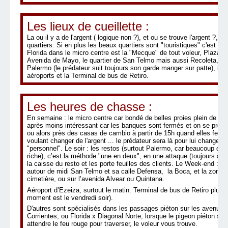
Les lieux de cueillette :
La ou il y a de l'argent ( logique non ?), et ou se trouve l'argent ?, 
quartiers. Si en plus les beaux quartiers sont "touristiques" c'est re
Florida dans le micro centre est la "Mecque" de tout voleur, Plaza 
Avenida de Mayo, le quartier de San Telmo mais aussi Recoleta, et
Palermo (le prédateur suit toujours son garde manger sur patte), il ne
aéroports et la Terminal de bus de Retiro.
Les heures de chasse :
En semaine : le micro centre car bondé de belles proies plein de bill
après moins intéressant car les banques sont fermés et on se prom
ou alors près des casas de cambio à partir de 15h quand elles ferme
voulant changer de l'argent ... le prédateur sera là pour lui changer
"personnel". Le soir : les restos (surtout Palermo, car beaucoup de r
riche), c’est la méthode "une en deux", en une attaque (toujours à ma
la caisse du resto et les porte feuilles des clients. Le Week-end : pl
autour de midi San Telmo et sa calle Defensa, la Boca, et la zone 
cimetière, ou sur l’avenida Alvear ou Quintana.
Aéroport d’Ezeiza, surtout le matin. Terminal de bus de Retiro plutôt l
moment est le vendredi soir).
D'autres sont spécialisés dans les passages piéton sur les avenues,
Corrientes, ou Florida x Diagonal Norte, lorsque le pigeon piéton s'arr
attendre le feu rouge pour traverser, le voleur vous trouve.