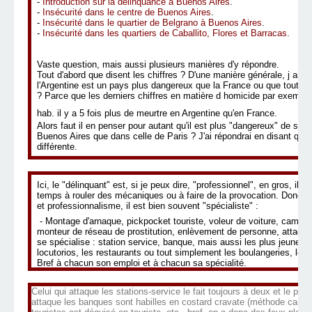
-
Introduction sur la délinquance à Buenos Aires
.
-
Insécurité dans le centre de Buenos Aires
.
-
Insécurité dans le quartier de Belgrano à Buenos Aires
.
-
Insécurité dans les quartiers de Caballito, Flores et Barracas
.
Vaste question, mais aussi plusieurs manières d'y répondre.
Tout d'abord que disent les chiffres ? D'une manière générale, j ai pl
l'Argentine est un pays plus dangereux que la France ou que tout au
? Parce que les derniers chiffres en matière d homicide par exempl
hab. il y a 5 fois plus de meurtre en Argentine qu'en France.
Alors faut il en penser pour autant qu'il est plus "dangereux" de se
Buenos Aires que dans celle de Paris ? J'ai répondrai en disant que 
différente.
Ici, le "délinquant" est, si je peux dire, "professionnel", en gros, il n
temps à rouler des mécaniques ou à faire de la provocation. Donc ava
et professionnalisme, il est bien souvent "spécialiste" :
- Montage d'arnaque, pickpocket touriste, voleur de voiture, cambri
monteur de réseau de prostitution, enlèvement de personne, attaque
se spécialise : station service, banque, mais aussi les plus jeune
locutorios, les restaurants ou tout simplement les boulangeries, les k
Bref à chacun son emploi et à chacun sa spécialité.
Celui qui attaque les stations-service le fait toujours à deux et le plu
attaque les banques sont habilles en costard cravate (méthode camélé