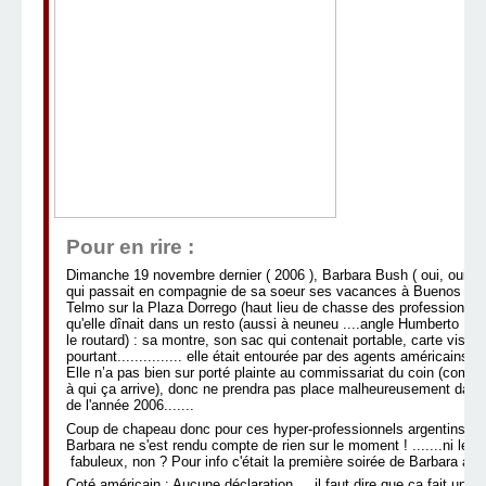
Pour en rire :
Dimanche 19 novembre dernier ( 2006 ), Barbara Bush ( oui, oui... la 
qui passait en compagnie de sa soeur ses vacances à Buenos Aires
Telmo sur la Plaza Dorrego (haut lieu de chasse des professionnel
qu'elle dînait dans un resto (aussi à neuneu ....angle Humberto 1ro
le routard) : sa montre, son sac qui contenait portable, carte visa, a
pourtant............... elle était entourée par des agents américains 
Elle n’a pas bien sur porté plainte au commissariat du coin (comme
à qui ça arrive), donc ne prendra pas place malheureusement dans 
de l'année 2006.......
Coup de chapeau donc pour ces hyper-professionnels argentins de 
Barbara ne s'est rendu compte de rien sur le moment ! .......ni les a
fabuleux, non ? Pour info c'était la première soirée de Barbara à 
Coté américain : Aucune déclaration.....il faut dire que ça fait un p