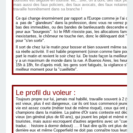
touristes est déguisé en touriste. etc...bref, on a donc des faux plom
mais aussi des faux policiers, des faux avocats, des faux notaires etc
travaille honnêtement dans sa branche !
Ce qui change énormément par rapport a l'Europe comme je l’ai dit au 
a pas de " glandeurs" dans la profession, donc vous ne verrez pas
bas des immeubles, ou des bandes de banlieusards descendre en vil
peur aux "bourgeois". Ici le RMI n'existe pas, les allocations famill
inexistantes, le chômeur ne touche rien, donc le délinquant doit "bo
pour "s'en sortir".
Il sort de chez lui le matin pour bosser et bien souvent même sa prop
sa réelle activité. Il est habile proprement (sinon comme faire pour "
part le matin et revient le soir chez lui. De toute façon la meilleure he
y a un maximum de monde dans la rue. A Buenos Aires, les heures l
15h à 18h, fin d’après midi, les gens sont fatigués, la vigilance s'est
meilleur moment pour la "cueillette".
Le profil du voleur :
Toujours propre sur lui, jamais mal habillé, travaille souvent à 2 (voir
est vieux, plus il est dangereux, car ils ont tous commencé jeunes
vie est assez courte (métier tout de même risqué), ceux qui ont pl
champions dans la matière. La palme d'Or sans conteste est décern
vieux (en général plus de 60 ans), qui jouent les pépé et mémé mèr
touristes, mais aussi escroquent d'autres argentins avec un "cuento de
traduc. : histoire à dormir debout) .... Il faut dire qu'ils ont plus de
derrière eux et même Copperfield ne doit pas connaître tous leurs to