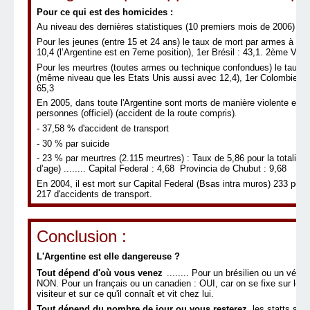
Pour ce qui est des homicides :
Au niveau des dernières statistiques (10 premiers mois de 2006) :
Pour les jeunes (entre 15 et 24 ans) le taux de mort par armes à fe
10,4 (l’Argentine est en 7eme position), 1er Brésil : 43,1. 2ème Vene
Pour les meurtres (toutes armes ou technique confondues) le taux po
(même niveau que les Etats Unis aussi avec 12,4), 1er Colombie : 
65,3
En 2005, dans toute l'Argentine sont morts de manière violente et no
personnes (officiel) (accident de la route compris)
.
- 37,58 % d'accident de transport
- 30 % par suicide
- 23 % par meurtres (2.115 meurtres) : Taux de 5,86 pour la totalité 
d’age) ........ Capital Federal : 4,68 Provincia de Chubut : 9,68
En 2004, il est mort sur Capital Federal (Bsas intra muros) 233 per
217 d'accidents de transport.
Conclusion :
L'Argentine est elle dangereuse ?
Tout dépend d'où vous venez
........ Pour un brésilien ou un vén
NON. Pour un français ou un canadien : OUI, car on se fixe sur le 
visiteur et sur ce qu'il connaît et vit chez lui.
Tout dépend du nombre de jour ou vous resterez
, les statts son