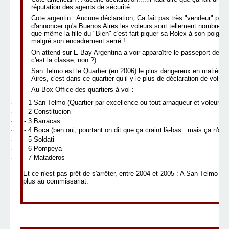
réputation des agents de sécurité.
Cote argentin : Aucune déclaration, Ca fait pas très "vendeur" pour
d'annoncer qu'a Buenos Aires les voleurs sont tellement nombreux 
que même la fille du "Bien" c'est fait piquer sa Rolex à son poign
malgré son encadrement serré !
On attend sur E-Bay Argentina a voir apparaître le passeport de B
c'est la classe, non ?)
San Telmo est le Quartier (en 2006) le plus dangereux en matière 
Aires, c'est dans ce quartier qu’il y le plus de déclaration de vol.
Au Box Office des quartiers à vol :
·
- 1 San Telmo (Quartier par excellence ou tout arnaqueur et voleur fa
·
- 2 Constitucion
·
- 3 Barracas
·
- 4 Boca (ben oui, pourtant on dit que ça craint là-bas...mais ça n'arr
·
- 5 Soldati
·
- 6 Pompeya
·
- 7 Mataderos
Et ce n'est pas prêt de s'arrêter, entre 2004 et 2005 : A San Telmo + 
plus au commissariat.