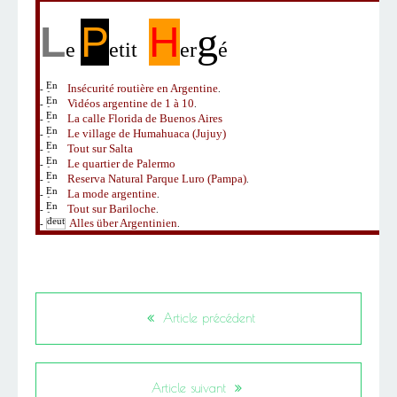
L
P
H
g
e
etit
er
é
Insécurité routière en Argentine
-
.
Vidéos argentine de 1 à 10
-
.
La calle Florida de Buenos Aires
-
Le village de Humahuaca (Jujuy)
-
Tout sur Salta
-
Le quartier de Palermo
-
Reserva Natural Parque Luro (Pampa)
-
.
La mode argentine
-
.
Tout sur Bariloche
-
.
Alles über Argentinien
-
.
Article précédent
Article suivant