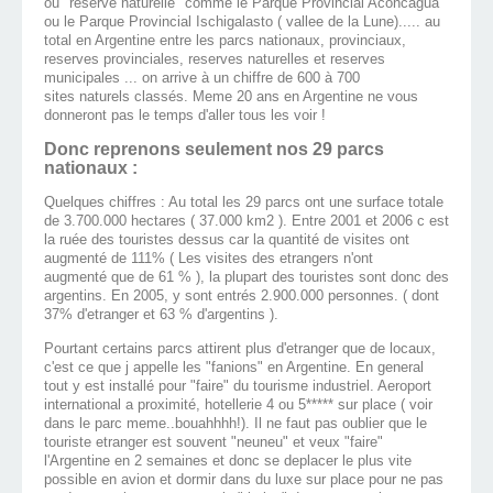
ou "reserve naturelle" comme le Parque Provincial Aconcagua
ou le Parque Provincial Ischigalasto ( vallee de la Lune)..... au
total en Argentine entre les parcs nationaux, provinciaux,
reserves provinciales, reserves naturelles et reserves
municipales ... on arrive à un chiffre de 600 à 700
sites naturels classés. Meme 20 ans en Argentine ne vous
donneront pas le temps d'aller tous les voir !
Donc reprenons seulement nos 29 parcs
nationaux :
Quelques chiffres : Au total les 29 parcs ont une surface totale
de 3.700.000 hectares ( 37.000 km2 ). Entre 2001 et 2006 c est
la ruée des touristes dessus car la quantité de visites ont
augmenté de 111% ( Les visites des etrangers n'ont
augmenté que de 61 % ), la plupart des touristes sont donc des
argentins. En 2005, y sont entrés 2.900.000 personnes. ( dont
37% d'etranger et 63 % d'argentins ).
Pourtant certains parcs attirent plus d'etranger que de locaux,
c'est ce que j appelle les "fanions" en Argentine. En general
tout y est installé pour "faire" du tourisme industriel. Aeroport
international a proximité, hotellerie 4 ou 5***** sur place ( voir
dans le parc meme..bouahhhh!). Il ne faut pas oublier que le
touriste etranger est souvent "neuneu" et veux "faire"
l'Argentine en 2 semaines et donc se deplacer le plus vite
possible en avion et dormir dans du luxe sur place pour ne pas