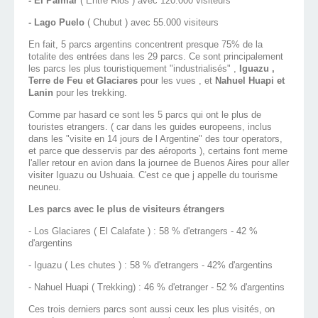
- El Palmar
( Entre Rios ) avec 120.000 visiteurs
- Lago Puelo
( Chubut ) avec 55.000 visiteurs
En fait, 5 parcs argentins concentrent presque 75% de la
totalite des entrées dans les 29 parcs. Ce sont principalement
les parcs les plus touristiquement "industrialisés" ,
Iguazu ,
Terre de Feu et Glaciares
pour les vues , et
Nahuel Huapi et
Lanin
pour les trekking.
Comme par hasard ce sont les 5 parcs qui ont le plus de
touristes etrangers. ( car dans les guides europeens, inclus
dans les "visite en 14 jours de l Argentine" des tour operators,
et parce que desservis par des aéroports ), certains font meme
l'aller retour en avion dans la journee de Buenos Aires pour aller
visiter Iguazu ou Ushuaia. C'est ce que j appelle du tourisme
neuneu.
Les parcs avec le plus de visiteurs étrangers
- Los Glaciares ( El Calafate ) : 58 % d'etrangers - 42 %
d'argentins
- Iguazu ( Les chutes ) : 58 % d'etrangers - 42% d'argentins
- Nahuel Huapi ( Trekking) : 46 % d'etranger - 52 % d'argentins
Ces trois derniers parcs sont aussi ceux les plus visités, on