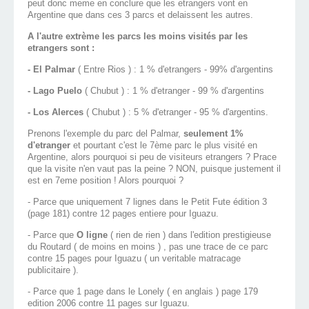
peut donc meme en conclure que les etrangers vont en
Argentine que dans ces 3 parcs et delaissent les autres.
A l'autre extrème les parcs les moins visités par les
etrangers sont :
- El Palmar
( Entre Rios ) : 1 % d'etrangers - 99% d'argentins
- Lago Puelo
( Chubut ) : 1 % d'etranger - 99 % d'argentins
- Los Alerces
( Chubut ) : 5 % d'etranger - 95 % d'argentins.
Prenons l'exemple du parc del Palmar,
seulement 1%
d'etranger
et pourtant c'est le 7ème parc le plus visité en
Argentine, alors pourquoi si peu de visiteurs etrangers ? Prace
que la visite n'en vaut pas la peine ? NON, puisque justement il
est en 7eme position ! Alors pourquoi ?
- Parce que uniquement 7 lignes dans le Petit Fute édition 3
(page 181) contre 12 pages entiere pour Iguazu.
- Parce que
O ligne
( rien de rien ) dans l'edition prestigieuse
du Routard ( de moins en moins ) , pas une trace de ce parc
contre 15 pages pour Iguazu ( un veritable matracage
publicitaire ).
- Parce que 1 page dans le Lonely ( en anglais ) page 179
edition 2006 contre 11 pages sur Iguazu.