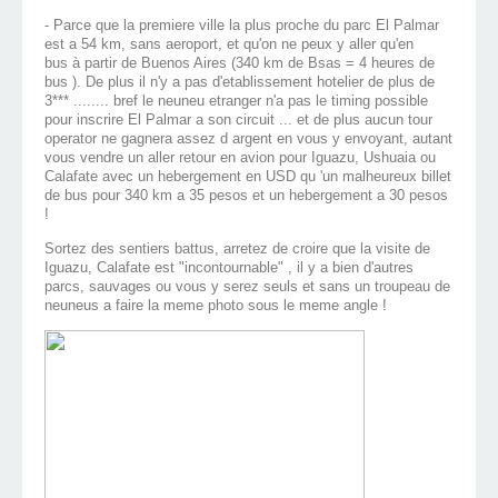
- Parce que la premiere ville la plus proche du parc El Palmar
est a 54 km, sans aeroport, et qu'on ne peux y aller qu'en
bus à partir de Buenos Aires (340 km de Bsas = 4 heures de
bus ). De plus il n'y a pas d'etablissement hotelier de plus de
3*** ........ bref le neuneu etranger n'a pas le timing possible
pour inscrire El Palmar a son circuit ... et de plus aucun tour
operator ne gagnera assez d argent en vous y envoyant, autant
vous vendre un aller retour en avion pour Iguazu, Ushuaia ou
Calafate avec un hebergement en USD qu 'un malheureux billet
de bus pour 340 km a 35 pesos et un hebergement a 30 pesos
!
Sortez des sentiers battus, arretez de croire que la visite de
Iguazu, Calafate est "incontournable" , il y a bien d'autres
parcs, sauvages ou vous y serez seuls et sans un troupeau de
neuneus a faire la meme photo sous le meme angle !