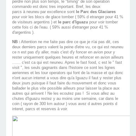
perdre non plus son temps, le "timing" de son operation
commando est donc tres important. Bref, les deux
parcs à neuneu par excellence sont
le Parc des Glaciares
pour voir les blocs de glace tomber ( 59% d etranger pour 41 %
de visiteurs argentins ) et
le parc d'Iguazu
pour voir tomber
cette fois ci de l'eau. ( 59% aussi d'etranger pour 41 %
d'argentins ).
NB :
Attention ne me faite pas dire ce que je n'ai pas dit, ces
deux derniers parcs valent la peine d'etre vu, ce qui est neuneu
ce n est pas d'y aller, mais c'est d'y foncer en avion pour y
rester uniquement quelques heures et refoncer en avion ailleurs
....... c'est ca qui est neuneu. Apres le fast food, c est le " fast
visit ", les seuls gagnants dans l'histoire ce sont les lignes
aeriennes et les tour operators qui font de la masse et qui donc
n'ont aucun interret a vous dire qu'a Iguazu il faut y rester plus
deux jours puisque il faut faire du mouvement et donc vous
ballader le plus vite possible ailleurs pour laisser la place aux
autres qui arrivent ! Ne les ecoutez pas ! Si vous allez au
chutes d'Iguazu restez y au moins une semaine, car dans le
coin ( rayon de 300 km autour ) vous avez d autres points d
interet, parcs et reserves à voir.