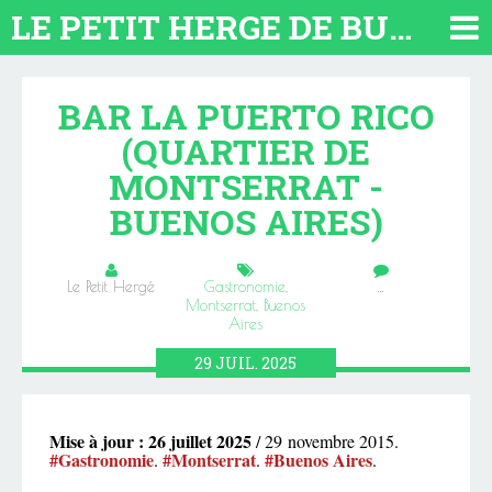
LE PETIT HERGE DE BUENOS AIRES 2026. TOUT SUR L'ARGENTINE
BAR LA PUERTO RICO
(QUARTIER DE
MONTSERRAT -
BUENOS AIRES)
Le Petit Hergé
Gastronomie
,
…
Montserrat
,
Buenos
Aires
29
JUIL.
2025
Mise à jour : 26 juillet 2025
/ 29 novembre 2015.
#Gastronomie
#Montserrat
#Buenos Aires
.
.
.