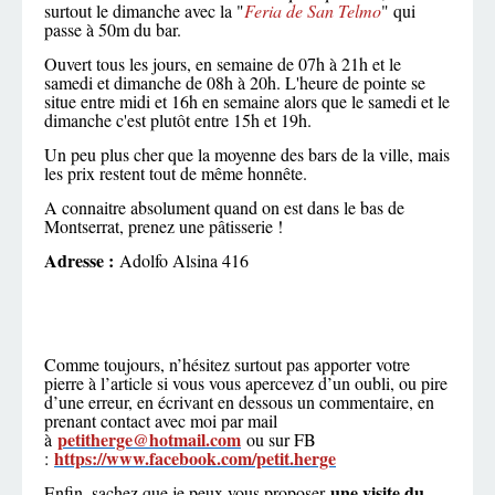
surtout le dimanche avec la "
Feria de San Telmo
" qui
passe à 50m du bar.
Ouvert tous les jours, en semaine de 07h à 21h et le
samedi et dimanche de 08h à 20h. L'heure de pointe se
situe entre midi et 16h en semaine alors que le samedi et le
dimanche c'est plutôt entre 15h et 19h.
Un peu plus cher que la moyenne des bars de la ville, mais
les prix restent tout de même honnête.
A connaitre absolument quand on est dans le bas de
Montserrat, prenez une pâtisserie !
Adresse :
Adolfo Alsina 416
Comme toujours, n’hésitez surtout pas apporter votre
pierre à l’article si vous vous apercevez d’un oubli, ou pire
d’une erreur, en écrivant en dessous un commentaire, en
prenant contact avec moi par mail
petitherge@hotmail.com
à
ou sur FB
https://www.facebook.com/petit.herge
:
une visite du
Enfin, sachez que je peux vous proposer