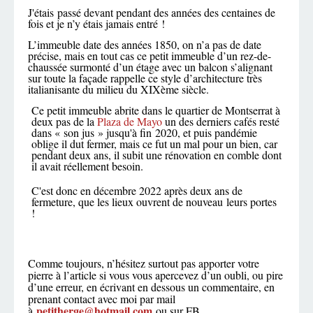
J'étais passé devant pendant des années des centaines de
fois et je n’y étais jamais entré !
L’immeuble date des années 1850, on n’a pas de date
précise, mais en tout cas ce petit immeuble d’un rez-de-
chaussée surmonté d’un étage avec un balcon s’alignant
sur toute la façade rappelle ce style d’architecture très
italianisante du milieu du XIXème siècle.
Ce petit immeuble abrite dans le quartier de Montserrat à
deux pas de la
Plaza de Mayo
un des derniers cafés resté
dans « son jus » jusqu'à fin 2020, et puis pandémie
oblige il dut fermer, mais ce fut un mal pour un bien, car
pendant deux ans, il subit une rénovation en comble dont
il avait réellement besoin.
C'est donc en décembre 2022 après deux ans de
fermeture, que les lieux ouvrent de nouveau leurs portes
!
Comme toujours, n’hésitez surtout pas apporter votre
pierre à l’article si vous vous apercevez d’un oubli, ou pire
d’une erreur, en écrivant en dessous un commentaire, en
prenant contact avec moi par mail
petitherge@hotmail.com
à
ou sur FB