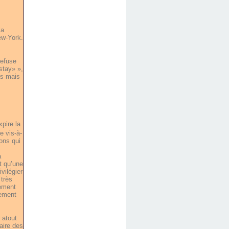
la
ew-York.
refuse
stay» »,
es mais
xpire la
e vis-à-
ions qui
a
ôt qu’une
vilégier
 très
nement
iement
 atout
faire des