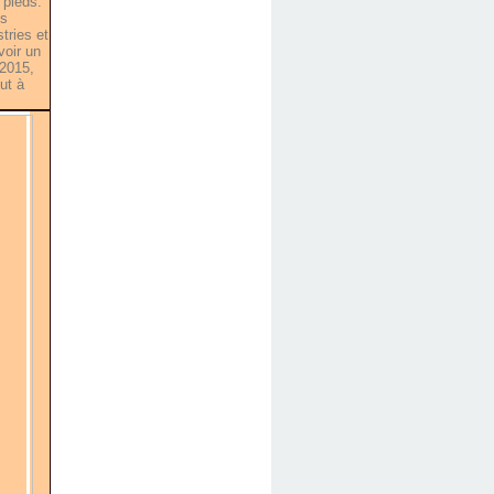
 pieds.
ys
tries et
voir un
 2015,
ut à