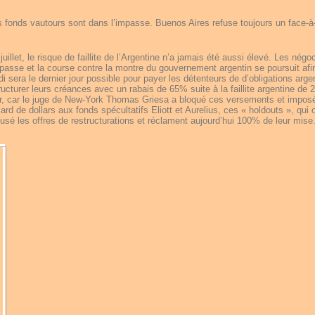
 fonds vautours sont dans l’impasse. Buenos Aires refuse toujours un face-à
uillet, le risque de faillite de l’Argentine n’a jamais été aussi élevé. Les négo
passe et la course contre la montre du gouvernement argentin se poursuit afi
i sera le dernier jour possible pour payer les détenteurs de d’obligations arge
ructurer leurs créances avec un rabais de 65% suite à la faillite argentine de 
ayer, car le juge de New-York Thomas Griesa a bloqué ces versements et impos
rd de dollars aux fonds spécultatifs Eliott et Aurelius, ces « holdouts », qui 
efusé les offres de restructurations et réclament aujourd’hui 100% de leur mise