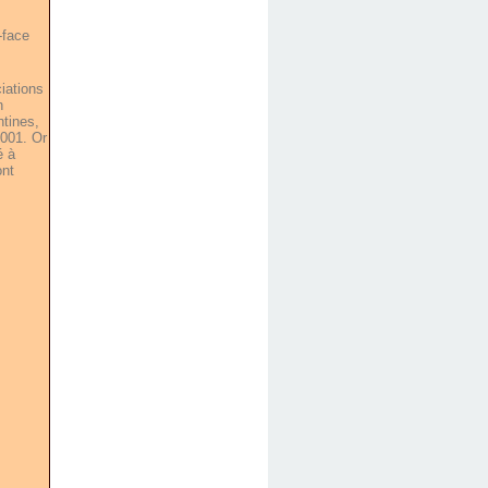
-face
ciations
n
ntines,
2001. Or
é à
ont
.