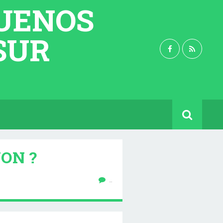
BUENOS
 SUR
NON ?
…