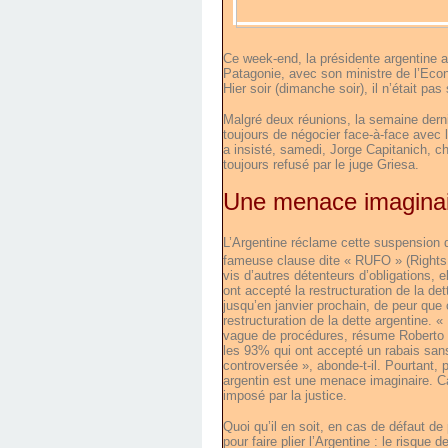
Ce week-end, la présidente argentine a 
Patagonie, avec son ministre de l’Econ
Hier soir (dimanche soir), il n’était pa
Malgré deux réunions, la semaine derni
toujours de négocier face-à-face avec 
a insisté, samedi, Jorge Capitanich, 
toujours refusé par le juge Griesa.
Une menace imaginai
L’Argentine réclame cette suspension d
fameuse clause dite « RUFO » (Rights u
vis d’autres détenteurs d’obligations, 
ont accepté la restructuration de la de
jusqu’en janvier prochain, de peur que 
restructuration de la dette argentine. «
vague de procédures, résume Roberto La
les 93% qui ont accepté un rabais sans
controversée », abonde-t-il. Pourtant,
argentin est une menace imaginaire. Car
imposé par la justice.
Quoi qu’il en soit, en cas de défaut de
pour faire plier l’Argentine : le risque