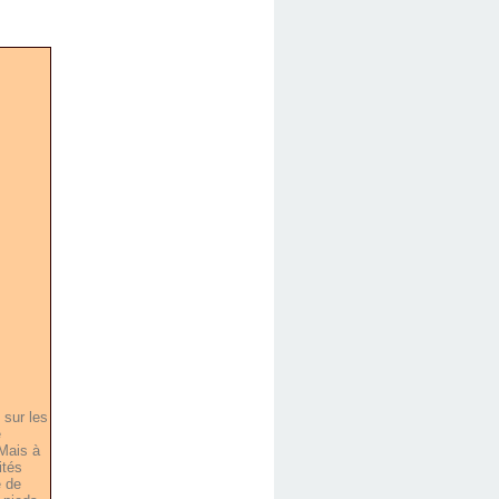
 sur les
e
 Mais à
ités
e de