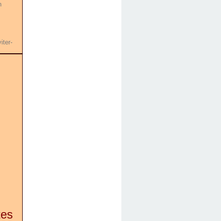
n
iter-
tes