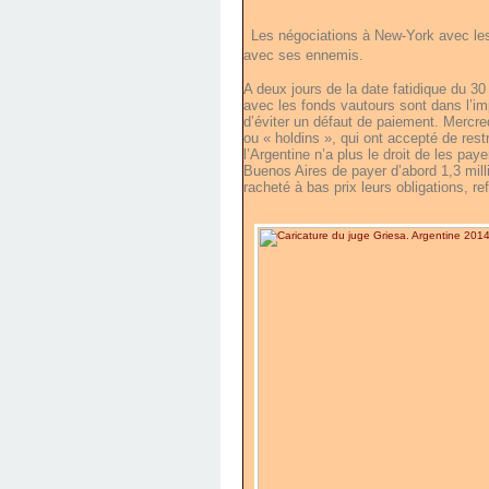
Les négociations à New-York avec les
avec ses ennemis.
A deux jours de la date fatidique du 30 j
avec les fonds vautours sont dans l’im
d’éviter un défaut de paiement. Mercred
ou « holdins », qui ont accepté de rest
l’Argentine n’a plus le droit de les p
Buenos Aires de payer d’abord 1,3 millia
racheté à bas prix leurs obligations, r