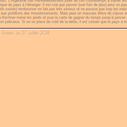
iteurs. L’Argentine sait merveilleusement jouer de ces contretemps à trainer les
que du pays à l’étranger. Il est vrai que passer (une fois de plus) pour un pa
tôt vouloir) rembourser ne fait pas très sérieux et ne pousse pas trop les indus
 aux portillons des investissements. Mais pour un mauvais élève de classe a
a Kirchner traine les pieds et joue la carte de gagner du temps jusqu’à janvier
t judicieux. Si on se place du coté de la dette, il est certain que le pays a to