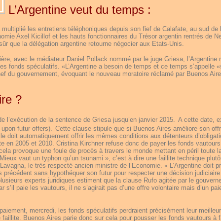
L’Argentine veut du temps :
multiplié les entretiens téléphoniques depuis son fief de Calafate, au sud de 
omie Axel Kicillof et les hauts fonctionnaires du Trésor argentin rentrés de N
s sûr que la délégation argentine retourne négocier aux Etats-Unis.
ère, avec le médiateur Daniel Pollack nommé par le juge Griesa, l’Argentine 
les fonds spéculatifs. «L’Argentine a besoin de temps et ce temps s’appelle «
chef du gouvernement, évoquant le nouveau moratoire réclamé par Buenos Air
re ?
e l’exécution de la sentence de Griesa jusqu’en janvier 2015.
A cette date, e
pon futur offers).
Cette clause stipule que si Buenos Aires améliore son offr
elle doit automatiquement offrir les mêmes conditions aux détenteurs d’obligat
tte en 2005 et 2010. Cristina Kirchner refuse donc de payer les fonds vautours
cela provoque une foule de procès à travers le monde mettant en péril toute l
 Mieux vaut un typhon qu’un tsunami », c’est à dire une faillite technique plut
vagna, le très respecté ancien ministre de l’Economie. « L’Argentine doit pri
 précédent sans hypothéquer son futur pour respecter une décision judiciaire
 plusieurs experts juridiques estiment que la clause Rufo agitée par le gouver
 s’il paie les vautours, il ne s’agirait pas d’une offre volontaire mais d’un pa
 paiement, mercredi, les fonds spéculatifs perdraient précisément leur meilleur
 de faillite. Buenos Aires parie donc sur cela pour pousser les fonds vautours à 