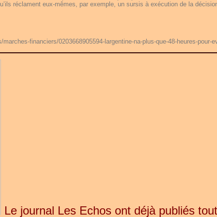
qu’ils réclament eux-mêmes, par exemple, un sursis à exécution de la décisio
s/marches-financiers/0203668905594-largentine-na-plus-que-48-heures-pour-ev
Le journal Les Echos ont déjà publiés tou