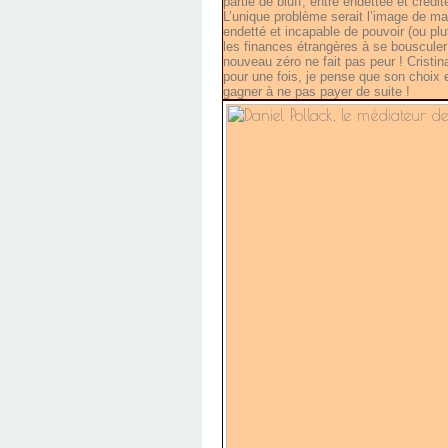
partie de bluff, entre endettée et créd
L’unique problème serait l’image de mar
endetté et incapable de pouvoir (ou plu
les finances étrangères à se bousculer
nouveau zéro ne fait pas peur ! Cristin
pour une fois, je pense que son choix es
gagner à ne pas payer de suite !