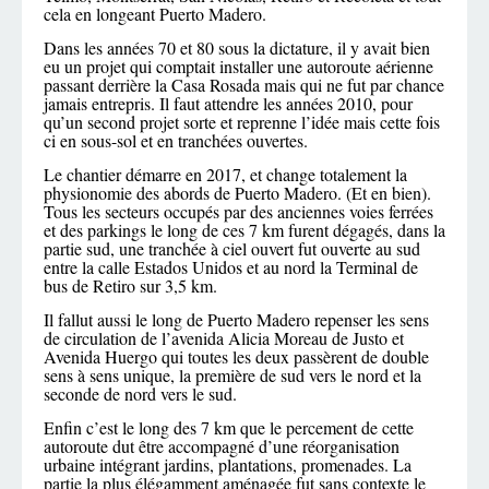
cela en longeant Puerto Madero.
Dans les années 70 et 80 sous la dictature, il y avait bien
eu un projet qui comptait installer une autoroute aérienne
passant derrière la Casa Rosada mais qui ne fut par chance
jamais entrepris. Il faut attendre les années 2010, pour
qu’un second projet sorte et reprenne l’idée mais cette fois
ci en sous-sol et en tranchées ouvertes.
Le chantier démarre en 2017, et change totalement la
physionomie des abords de Puerto Madero. (Et en bien).
Tous les secteurs occupés par des anciennes voies ferrées
et des parkings le long de ces 7 km furent dégagés, dans la
partie sud, une tranchée à ciel ouvert fut ouverte au sud
entre la calle Estados Unidos et au nord la Terminal de
bus de Retiro sur 3,5 km.
Il fallut aussi le long de Puerto Madero repenser les sens
de circulation de l’avenida Alicia Moreau de Justo et
Avenida Huergo qui toutes les deux passèrent de double
sens à sens unique, la première de sud vers le nord et la
seconde de nord vers le sud.
Enfin c’est le long des 7 km que le percement de cette
autoroute dut être accompagné d’une réorganisation
urbaine intégrant jardins, plantations, promenades. La
partie la plus élégamment aménagée fut sans contexte le