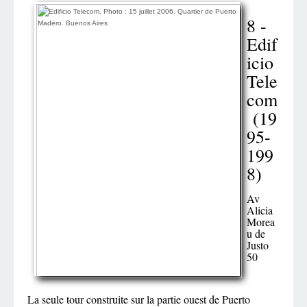
8 -
Edif
icio
Tele
com
(19
95-
199
8)
Av
Alicia
Morea
u de
Justo
50
La seule tour construite sur la partie ouest de Puerto