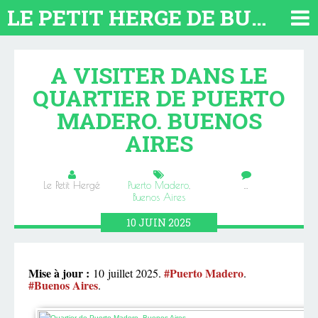
LE PETIT HERGE DE BUENOS AIRES 2026. TOUT SUR L'ARGENTINE
A VISITER DANS LE
QUARTIER DE PUERTO
MADERO. BUENOS
AIRES
Le Petit Hergé
Puerto Madero
,
…
Buenos Aires
10
JUIN
2025
Mise à jour :
#Puerto Madero
10 juillet 2025.
.
#Buenos Aires
.