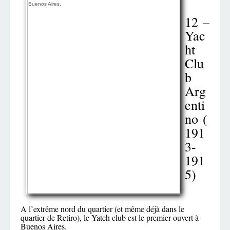
12 –
Yac
ht
Clu
b
Arg
enti
no (
191
3-
191
5)
A l’extrême nord du quartier (et même déjà dans le
quartier de Retiro), le Yatch club est le premier ouvert à
Buenos Aires.