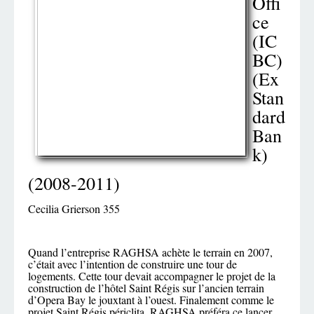
Offi
ce
(IC
BC)
(Ex
Stan
dard
Ban
k)
(2008-2011)
Cecilia Grierson 355
Quand l’entreprise RAGHSA achète le terrain en 2007,
c’était avec l’intention de construire une tour de
logements. Cette tour devait accompagner le projet de la
construction de l’hôtel Saint Régis sur l’ancien terrain
d’Opera Bay le jouxtant à l’ouest. Finalement comme le
projet Saint Régis périclita, RAGHSA préféra ce lancer