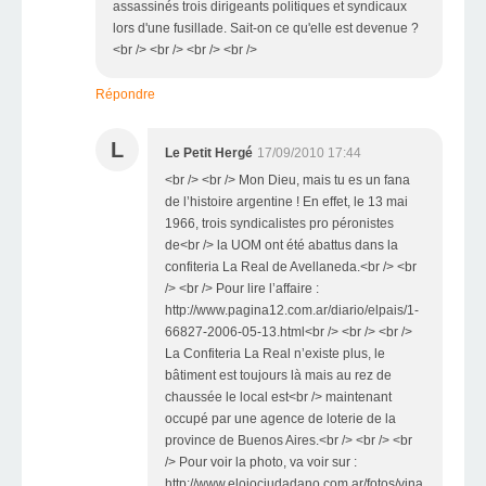
assassinés trois dirigeants politiques et syndicaux
lors d'une fusillade. Sait-on ce qu'elle est devenue ?
<br /> <br /> <br /> <br />
Répondre
L
Le Petit Hergé
17/09/2010 17:44
<br /> <br /> Mon Dieu, mais tu es un fana
de l’histoire argentine ! En effet, le 13 mai
1966, trois syndicalistes pro péronistes
de<br /> la UOM ont été abattus dans la
confiteria La Real de Avellaneda.<br /> <br
/> <br /> Pour lire l’affaire :
http://www.pagina12.com.ar/diario/elpais/1-
66827-2006-05-13.html<br /> <br /> <br />
La Confiteria La Real n’existe plus, le
bâtiment est toujours là mais au rez de
chaussée le local est<br /> maintenant
occupé par une agence de loterie de la
province de Buenos Aires.<br /> <br /> <br
/> Pour voir la photo, va voir sur :
http://www.elojociudadano.com.ar/fotos/vina