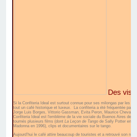
Des visite
Si la Confiteria Ideal est surtout connue pour ses milongas par les af
tout un café historique et luxeux. La confiteria a été fréquentée par 
Jorge Luis Borges, Vittorio Gassman, Evita Peron, Maurice Chevallier
Confiteria Ideal est l'emblème de la vie sociale du Buenos Aires des 
tournés plusieurs films (dont
La Leçon de Tango
de Sally Potter en 1
Madonna en 1996), clips et documentaires sur le tango.
Aujourd’hui le café attire beaucoup de touristes et a retrouvé son niv