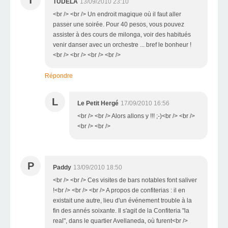
TUDELA
13/09/2010 23:10
<br /> <br /> Un endroit magique où il faut aller
passer une soirée. Pour 40 pesos, vous pouvez
assister à des cours de milonga, voir des habitués
venir danser avec un orchestre ... bref le bonheur !
<br /> <br /> <br /> <br />
Répondre
L
Le Petit Hergé
17/09/2010 16:56
<br /> <br /> Alors allons y !!! ;-)<br /> <br />
<br /> <br />
P
Paddy
13/09/2010 18:50
<br /> <br /> Ces visites de bars notables font saliver
!<br /> <br /> <br /> A propos de confiterias : il en
existait une autre, lieu d'un événement trouble à la
fin des annés soixante. Il s'agit de la Confiteria "la
real", dans le quartier Avellaneda, où furent<br />