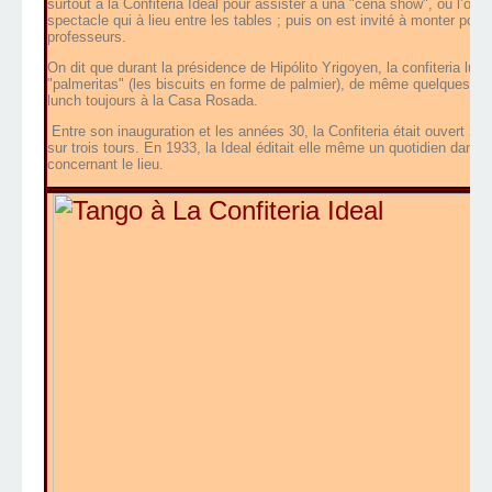
surtout à la Confiteria Ideal pour assister à una "cena show", où l’on 
spectacle qui à lieu entre les tables ; puis on est invité à monter pour
professeurs.
On dit que durant la présidence de Hipólito Yrigoyen, la confiteria lui
"palmeritas" (les biscuits en forme de palmier), de même quelques année
lunch toujours à la Casa Rosada.
Entre son inauguration et les années 30, la Confiteria était ouvert 2
sur trois tours. En 1933, la Ideal éditait elle même un quotidien dans 
concernant le lieu.