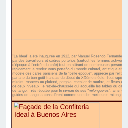
"La Ideal" a été inaugurée en 1912, par Manuel Rosendo Fernandez, en
par des travailleurs et cadres porteños (surtout les femmes actives d
d’époque à l’entrée du café) tout en attirant de nombreuses personnalit
rapidement le rendez vous porteño du monde culturel, artistique et pol
modèle des cafés parisiens de la "belle époque", apprécié par l'élite e
parfaite du bon goût francais du début du XXème siècle. Tout rapelle l'
miroirs, rosaces au plafond, pergola, escalier de marbre, et fleurs de
de deux niveaux, le rez-de-chaussée qui accueille les tables du café 
de tango. Très réputée pour le niveau de ses "
milongueros"
, ainsi qu
guides de tango la considèrent comme une des meilleures milongas de 