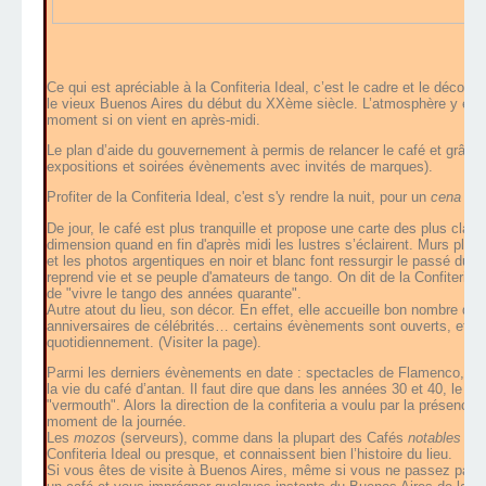
Ce qui est apréciable à la Confiteria Ideal, c’est le cadre et le décor
le vieux Buenos Aires du début du XXème siècle. L’atmosphère y est tr
moment si on vient en après-midi.
Le plan d’aide du gouvernement à permis de relancer le café et grâce a
expositions et soirées évènements avec invités de marques).
Profiter de la Confiteria Ideal, c'est s'y rendre la nuit, pour un
cena sh
De jour, le café est plus tranquille et propose une carte des plus cl
dimension quand en fin d'après midi les lustres s’éclairent. Murs plaf
et les photos argentiques en noir et blanc font ressurgir le passé du ca
reprend vie et se peuple d'amateurs de tango. On dit de la Confiteria I
de "vivre le tango des années quarante".
Autre atout du lieu, son décor. En effet, elle accueille bon nombre de
anniversaires de célébrités… certains évènements sont ouverts, et l
quotidiennement. (Visiter la page).
Parmi les derniers évènements en date : spectacles de Flamenco, soiré
la vie du café d’antan. Il faut dire que dans les années 30 et 40, le mo
"vermouth". Alors la direction de la confiteria a voulu par la présence 
moment de la journée.
Les
mozos
(serveurs), comme dans la plupart des Cafés
notables
de 
Confiteria Ideal ou presque, et connaissent bien l’histoire du lieu.
Si vous êtes de visite à Buenos Aires, même si vous ne passez pas v