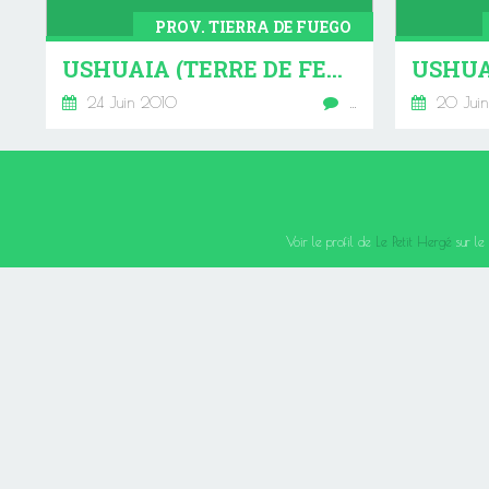
PROV. TIERRA DE FUEGO
USHUAIA (TERRE DE FEU) 1966 - 2010
USHUA
24 Juin 2010
…
20 Jui
Voir le profil de
Le Petit Hergé
sur le