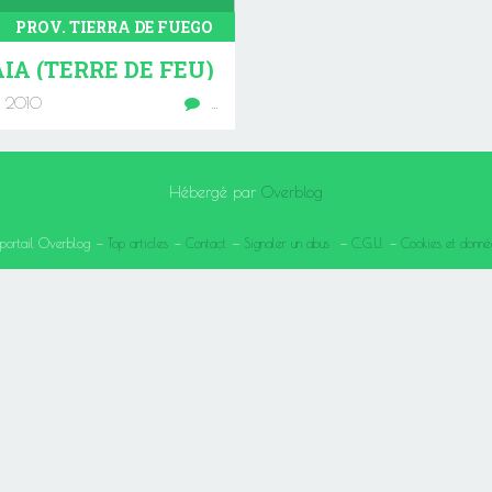
PROV. TIERRA DE FUEGO
IA (TERRE DE FEU)
n 2010
…
Hébergé par
Overblog
 portail Overblog
Top articles
Contact
Signaler un abus
C.G.U.
Cookies et donné