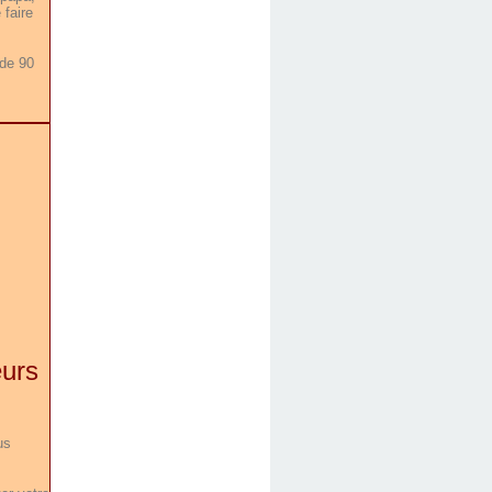
 faire
 de 90
eurs
us