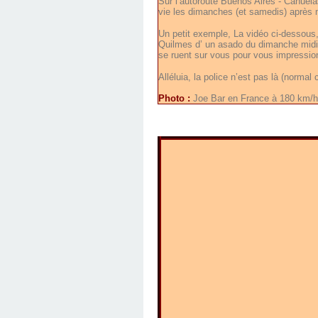
Sur l’autoroute Buenos Aires - Cañuelas
vie les dimanches (et samedis) après 
Un petit exemple, La vidéo ci-dessous
Quilmes d’ un asado du dimanche midi)
se ruent sur vous pour vous impressionn
Alléluia, la police n’est pas là (normal
Photo :
Joe Bar en France à 180 km/h, 