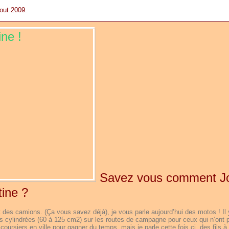
out 2009.
Savez vous comment J
tine ?
t des camions. (Ça vous savez déjà), je vous parle aujourd’hui des motos ! Il 
tes cylindrées (60 à 125 cm2) sur les routes de campagne pour ceux qui n’ont 
oursiers en ville pour gagner du temps, mais je parle cette fois ci, des fils à