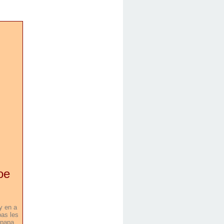
oe
y en a
pas les
 papa,