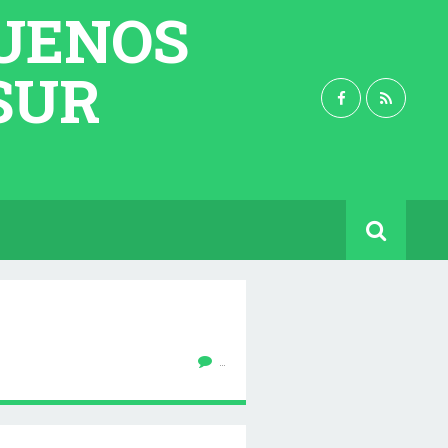
BUENOS
 SUR
…