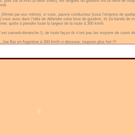
, puis sur la RN3 (à deux voies), les dingues du guidons ont la fierté de risqu
midi.
, (filmée par eux même), si vous, pauvre conducteur (sous l’emprise de quel
 vous avez dans l’idée de défendre votre bout de goudron, ils (la bande de m
er, quitte à prendre toute la largeur de la route à 300 km/h.
 c’est samedi-dimanche !), de toute façon ils n’ont pas les moyens de courir der
Joe Bar en Argentine à 300 km/h ci-dessous, toujours plus fort !!!