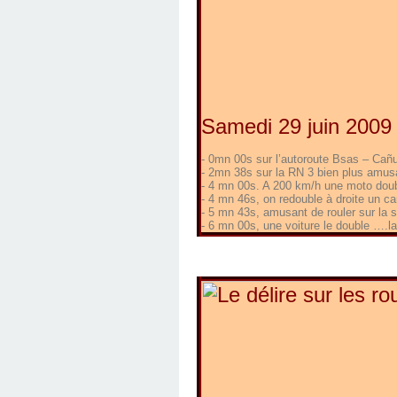
Samedi 29 juin 2009 :
- 0mn 00s sur l’autoroute Bsas – Cañ
- 2mn 38s sur la RN 3 bien plus amusa
- 4 mn 00s. A 200 km/h une moto doubl
- 4 mn 46s, on redouble à droite un ca
- 5 mn 43s, amusant de rouler sur la se
- 6 mn 00s, une voiture le double ….la 