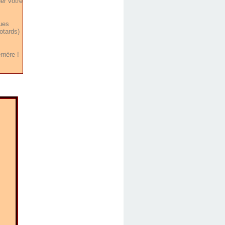
er votre
ques
otards)
rière !