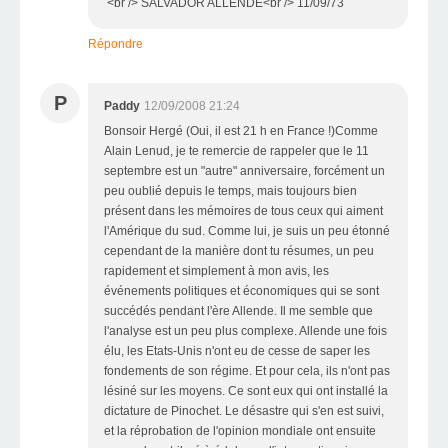
<br /> SALVADOR ALLENDE<br /> 11/09/73
Répondre
P
Paddy
12/09/2008 21:24
Bonsoir Hergé (Oui, il est 21 h en France !)Comme
Alain Lenud, je te remercie de rappeler que le 11
septembre est un "autre" anniversaire, forcément un
peu oublié depuis le temps, mais toujours bien
présent dans les mémoires de tous ceux qui aiment
l'Amérique du sud. Comme lui, je suis un peu étonné
cependant de la manière dont tu résumes, un peu
rapidement et simplement à mon avis, les
événements politiques et économiques qui se sont
succédés pendant l'ère Allende. Il me semble que
l'analyse est un peu plus complexe. Allende une fois
élu, les Etats-Unis n'ont eu de cesse de saper les
fondements de son régime. Et pour cela, ils n'ont pas
lésiné sur les moyens. Ce sont eux qui ont installé la
dictature de Pinochet. Le désastre qui s'en est suivi,
et la réprobation de l'opinion mondiale ont ensuite