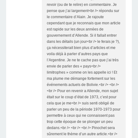
revoir (ou de te relire) en commentaire. Je
pense que j’ai largement<br /> répondu sur
le commentaire d’Alain. Je rajoute
cependant que je reconnais que mon article
est rapide sur les deux années de
gouvernement d’Allende. Si il fallait entrer
dans les détails (un jour<br /> le ferais je ?),
ça nécessiterait bien plus d’articles et me
voila déjà à parler d’autres pays que
l’Argentine. Je ne te cache pas que j’ai très
envie de parler des « pays<br />
limitrophes » comme on les appelle ici ! Et
ma plume me démange fortement sur les
événements actuels de Bolivie.<br /> <br />
<br /> Pour en revenir a Allende, mon sujet
était sur le coup d’état de 1973, c’est pour
cela que je me<br /> suis senti obligé de
parler un peu de la période 1970-1973 pour
permettre à ceux qui ne connaissent pas
trop cette époque de se plonger un peu
dedans.<br /> <br /> <br /> Pinochet sera
sûrement le thème d’un autre article.<br />