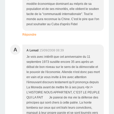
modéle économique dominant au mépris de sa
population et de ses minorités, elle obtient le soutien
tacite de la "communauté internationale". Tout le
monde aura reconnue la Chine. C'est le pire que l'on
peut souhaiter au Cuba d'aprés Fidel
Répondre
A
A Lenud
15/09/2008 08:39
Je vois avec intérêt que cet anniversaire du 11
septembre 1973 susdite encore 35 ans après un
débat de bon niveau sur le sens de la démocratie et
le pouvoir de l'économie. Allende n'est donc pas mort
en vain et je vous invite à lire avec attention
l'émouvant discours testament qu'il prononça depuis
La Moneda avant de mettre fin à ses jours.<br />
L’HISTOIRE NOUS APPARTIENT, C’EST LE PEUPLE
QUI LA FAIT Je paierai de ma vie la défense des
principes qui sont chers à cette patrie. La honte
tombera sur ceux qui ont trahi leurs convictions,
manqué à leur propre parole et se sont tournés vers