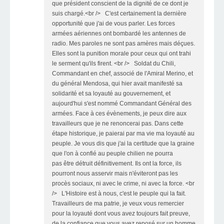
que président conscient de la dignité de ce dont je
suis chargé.<br /> C'est certainement la dernière
opportunité que j'ai de vous parler. Les forces
armées aériennes ont bombardé les antennes de
radio. Mes paroles ne sont pas amères mais déçues.
Elles sont la punition morale pour ceux qui ont trahi
le serment qu'ils firent. <br /> Soldat du Chili,
Commandant en chef, associé de l'Amiral Merino, et
du général Mendosa, qui hier avait manifesté sa
solidarité et sa loyauté au gouvernement, et
aujourd'hui s'est nommé Commandant Général des
armées. Face à ces évènements, je peux dire aux
travailleurs que je ne renoncerai pas. Dans cette
étape historique, je paierai par ma vie ma loyauté au
peuple. Je vous dis que j'ai la certitude que la graine
que l'on à confié au peuple chilien ne pourra
pas être détruit définitivement. Ils ont la force, ils
pourront nous asservir mais n'éviteront pas les
procès sociaux, ni avec le crime, ni avec la force. <br
/> L'Histoire est à nous, c'est le peuple qui la fait.
Travailleurs de ma patrie, je veux vous remercier
pour la loyauté dont vous avez toujours fait preuve,
de la confiance que vous avez reposé sur un homme