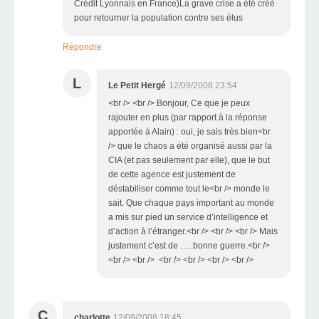
Crédit Lyonnais en France)La grave crise a été créé
pour retourner la population contre ses élus
Répondre
L
Le Petit Hergé
12/09/2008 23:54
<br /> <br /> Bonjour, Ce que je peux
rajouter en plus (par rapport à la réponse
apportée à Alain) : oui, je sais très bien<br
/> que le chaos a été organisé aussi par la
CIA (et pas seulement par elle), que le but
de cette agence est justement de
déstabiliser comme tout le<br /> monde le
sait. Que chaque pays important au monde
a mis sur pied un service d’intelligence et
d’action à l’étranger.<br /> <br /> <br /> Mais
justement c’est de …..bonne guerre.<br />
<br /> <br /> <br /> <br /> <br /> <br />
C
charlotte
12/09/2008 18:45