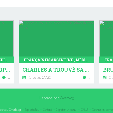
FRANÇAIS EN ARGENTINE., MÉDIA, BALVANERA, TANGO
FRANÇAIS EN ARGENTINE., MÉDIA, SAN TELMO
MATHIS, LA MÉTAMORPHOSE : DE LA SUISSE AU TANGO DE BUENOS AIRES
CHARLES A TROUVÉ SA PLACE À SAN TELMO (BUENOS AIRES)
…
13 Juillet 2026
…
6 J
Hébergé par
Overblog
 portail Overblog
Top articles
Contact
Signaler un abus
C.G.U.
Cookies et donné