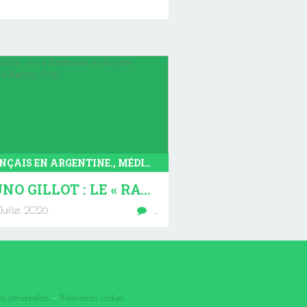
FRANÇAIS EN ARGENTINE., MÉDIA, VILLA ORTUZAR, GASTRONOMIE
BRUNO GILLOT : LE « RATATOUILLE » DU PAIN FRANÇAIS À BUENOS AIRES
uillet 2026
…
es personnelles
Préférences cookies