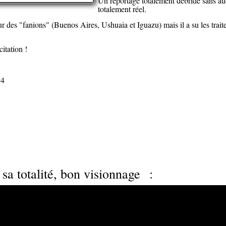
Un reportage totalement débridé sans auc
totalement réel.
r des "fanions" (Buenos Aires, Ushuaia et Iguazu) mais il a su les trait
citation !
14
 sa totalité, bon visionnage :