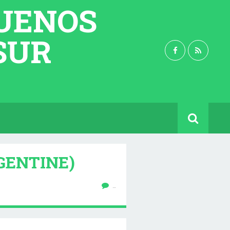
BUENOS
 SUR
RGENTINE)
…