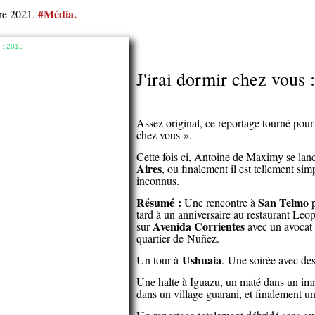
#Média
.
re 2021.
J'irai dormir chez vous :
Assez original, ce reportage tourné pour 
chez vous ».
Cette fois ci, Antoine de Maximy se lanc
Aires
, ou finalement il est tellement sim
inconnus.
Résumé :
San Telmo
Une rencontre à
p
tard à un anniversaire au restaurant Leo
Avenida Corrientes
sur
avec un avocat 
quartier de Nuñez.
Ushuaia
Un tour à
. Une soirée avec des
Une halte à Iguazu, un maté dans un imm
dans un village guarani, et finalement u