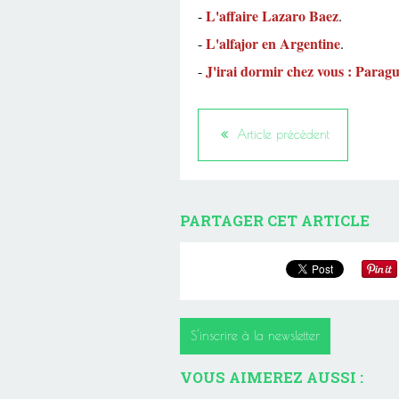
L'affaire Lazaro Baez
-
.
L'alfajor en Argentine
-
.
J'irai dormir chez vous : Parag
-
Article précédent
PARTAGER CET ARTICLE
S'inscrire à la newsletter
VOUS AIMEREZ AUSSI :