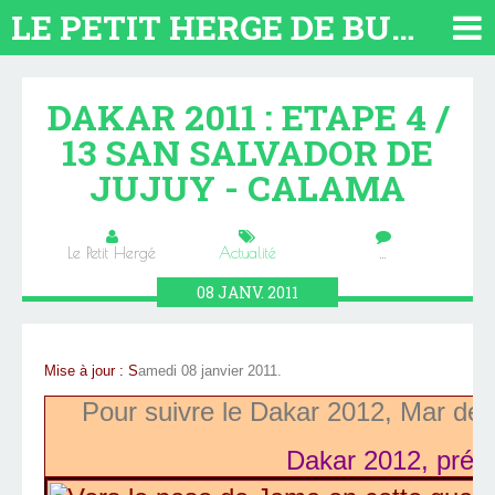
LE PETIT HERGE DE BUENOS AIRES 2026. TOUT SUR L'ARGENTINE
DAKAR 2011 : ETAPE 4 /
13 SAN SALVADOR DE
JUJUY - CALAMA
Le Petit Hergé
Actualité
…
08
JANV.
2011
Mise à jour : S
amedi 08 janvier 2011.
Pour suivre le Dakar 2012, Mar del P
Dakar 2012, prése