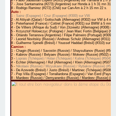
6 - Pablo Sabastian Copetti (#263) (Argentine) sur Yamaha à 1 h 10 m
7 - Jose Santamarina (#273) (Argentine) sur Honda à 1 h 31 mn 31 s.
8 - Rodrigo Ramirez (#272) (Chili) sur Can-Am à 2 h 15 mn 22 s.
Auto :
1 - Sainz (Espagne) / Cruz (Espagne) (#300) sur VW.
2 - Al Attiyah (Qatar) / Gottschalk (Allemagne) (#302) sur VW à 4 mn 
3 -
Peterhansel (France) / Cottret (France) (#301) sur BMW à 5 mn 41
4 - De Villiers (Afrique du Sud) / Von Zitzewitz (Allemagne) (#308) s
5 - Krzysztof Holowczyc (Pologne) / Jean Marc Fortin (Belgique) (#3
6 - Orlando Terranova (Argentine) / Filipe Palmeiro (Portugal) (#309)
7 - Leonid Novitskiy (Russie) / Andreas Schulz (Allemagne) (#311) s
8 - Guilherme Spinelli (Brésil) / Youssef Haddad (Brésil) (#310) sur Mi
Camion :
1 - Chagin (Russie) / Savostin (Russie) / Shaysultanov (Rusie) (#500
2 -
Kabirov (Russie) / Belyaev (Russie) / Mokeev (Russie) (#502) su
3 -
Loprais (Tchéquie) / Holan (Tchéquie) / Kalina (Tchéquie) (#504) su
4 - Echter (Allemagne) / Ruf (Allemagne) / Klein (Allemagne) (#507) 
5 -
Nikolaev (Russie) / Mizyukaev (Russie) / Rybakov (Russie) (#512
6 -
De Azevedo (Brésil) / Justo (Brésil) / Martinec (Tchéquie) (#508) s
7 - Pep Villa (Espagne) / Torrallardona (Espagne) / Van Eerd (Pays Ba
8 - Mardeev (Russie) / Demyanenko (Russie) / Mardeev (Russie) (#51