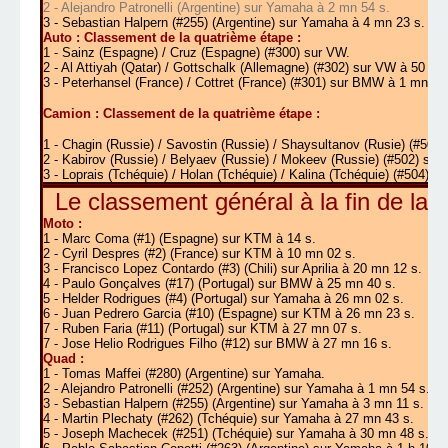
2 - Alejandro Patronelli (Argentine) sur Yamaha à 2 mn 54 s.
3 - Sebastian Halpern (#255) (Argentine) sur Yamaha à 4 mn 23 s.
Auto :
Classement de la quatrième étape :
1 - Sainz (Espagne) / Cruz (Espagne) (#300) sur VW.
2 - Al Attiyah (Qatar) / Gottschalk (Allemagne) (#302) sur VW à 50 s.
3 - Peterhansel (France) / Cottret (France) (#301) sur BMW à 1 mn 22
Camion :
Classement de la quatrième étape :
1 - Chagin (Russie) / Savostin (Russie) / Shaysultanov (Rusie) (#500
2 -
Kabirov (Russie) / Belyaev (Russie) / Mokeev (Russie) (#502) su
3 -
Loprais (Tchéquie) / Holan (Tchéquie) / Kalina (Tchéquie) (#504) su
Le classement général à la fin de la 
Moto :
1 - Marc Coma (#1) (Espagne) sur KTM à 14 s.
2 - Cyril Despres (#2) (France) sur KTM à 10 mn 02 s.
3 - Francisco Lopez Contardo (#3) (Chili) sur Aprilia à 20 mn 12 s.
4 - Paulo Gonçalves (#17) (Portugal) sur BMW à 25 mn 40 s.
5 - Helder Rodrigues (#4) (Portugal) sur Yamaha à 26 mn 02 s.
6 - Juan Pedrero Garcia (#10) (Espagne) sur KTM à 26 mn 23 s.
7 - Ruben Faria (#11) (Portugal) sur KTM à 27 mn 07 s.
7 -
Jose Helio Rodrigues Filho (#12) sur BMW à 27 mn 16 s.
Quad :
1 - Tomas Maffei (#280) (Argentine) sur Yamaha.
2 - Alejandro Patronelli (#252) (Argentine) sur Yamaha à 1 mn 54 s.
3 -
Sebastian Halpern (#255) (Argentine) sur Yamaha à 3 mn 11 s.
4 - Martin Plechaty (#262) (Tchéquie) sur Yamaha à 27 mn 43 s.
5 -
Joseph Machecek (#251) (Tchéquie) sur Yamaha à 30 mn 48 s.