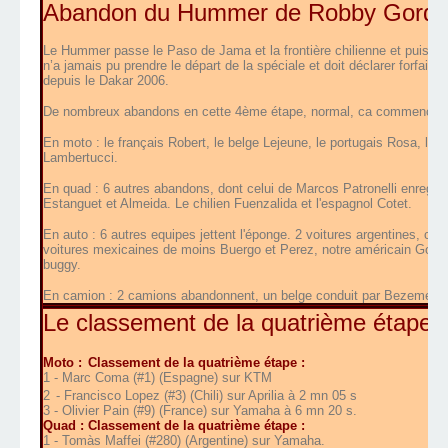
Abandon du Hummer de Robby Gordon 
Le Hummer passe le Paso de Jama et la frontière chilienne et puis doi
n’a jamais pu prendre le départ de la spéciale et doit déclarer forfait
depuis le Dakar 2006.
De nombreux abandons en cette 4ème étape, normal, ca commence a 
En moto : le français Robert, le belge Lejeune, le portugais Rosa, le 
Lambertucci.
En quad : 6 autres abandons, dont celui de Marcos Patronelli enregistr
Estanguet et Almeida. Le chilien Fuenzalida et l'espagnol Cotet.
En auto : 6 autres equipes jettent l'éponge. 2 voitures argentines, ce
voitures mexicaines de moins Buergo et Perez, notre américain Gordon 
buggy.
En camion : 2 camions abandonnent, un belge conduit par Bezemer et 
Le classement de la quatrième étape :
Moto :
Classement de la quatrième étape :
1 - Marc Coma (#1) (Espagne) sur KTM
2
- Francisco Lopez (#3) (Chili) sur Aprilia à 2 mn 05 s
3 - Olivier Pain (#9) (France) sur Yamaha à 6 mn 20 s.
Quad :
Classement de la quatrième étape :
1 - Tomàs Maffei (#280) (Argentine) sur Yamaha.