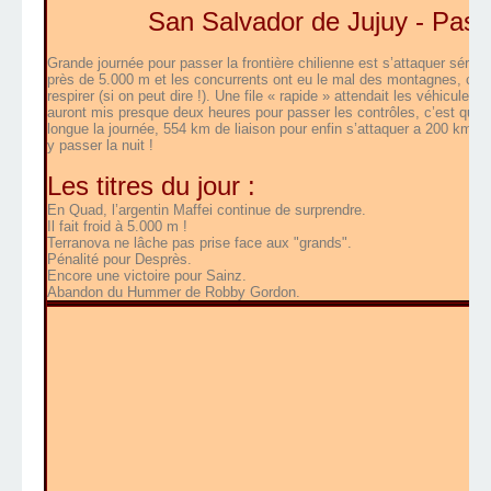
San Salvador de Jujuy - Pas
Grande journée pour passer la frontière chilienne est s’attaquer sérieu
près de 5.000 m et les concurrents ont eu le mal des montagnes, certa
respirer (si on peut dire !). Une file « rapide » attendait les véhicules 
auront mis presque deux heures pour passer les contrôles, c’est que le
longue la journée, 554 km de liaison pour enfin s’attaquer a 200 km d
y passer la nuit !
Les titres du jour :
En Quad, l’argentin Maffei continue de surprendre.
Il fait froid à 5.000 m !
Terranova ne lâche pas prise face aux "grands".
Pénalité pour Desprès.
Encore une victoire pour Sainz.
Abandon du Hummer de Robby Gordon.