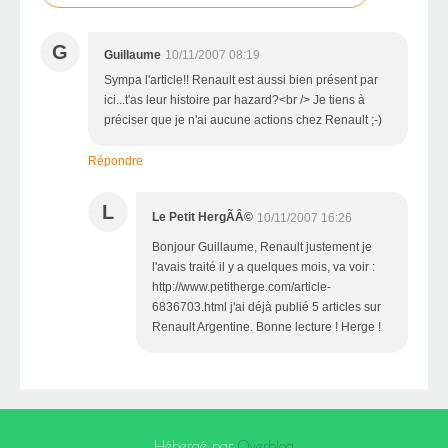
G
Guillaume
10/11/2007 08:19
Sympa l'article!! Renault est aussi bien présent par
ici...t'as leur histoire par hazard?<br /> Je tiens à
préciser que je n'ai aucune actions chez Renault ;-)
Répondre
L
Le Petit HergÃÂ©
10/11/2007 16:26
Bonjour Guillaume, Renault justement je
l'avais traité il y a quelques mois, va voir :
http://www.petitherge.com/article-
6836703.html j'ai déjà publié 5 articles sur
Renault Argentine. Bonne lecture ! Herge !
Hébergé par
Overblog