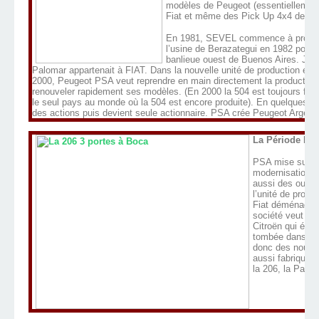
modèles de Peugeot (essentiellement
Fiat et même des Pick Up 4x4 de Ch
En 1981, SEVEL commence à produir
l’usine de Berazategui en 1982 pour s
banlieue ouest de Buenos Aires. Jusq
Palomar appartenait à FIAT. Dans la nouvelle unité de production elle 
2000, Peugeot PSA veut reprendre en main directement la production
renouveler rapidement ses modèles. (En 2000 la 504 est toujours fabr
le seul pays au monde où la 504 est encore produite). En quelques m
des actions puis devient seule actionnaire. PSA crée Peugeot Argent
La Période Peu
PSA mise sur un
modernisation à
aussi des outil
l’unité de produ
Fiat déménage à
société veut au
Citroën qui étai
tombée dans l’o
donc des nouve
aussi fabriqué 
la 206, la Partne