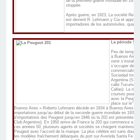
de la première guerre mondiale en 1914, 
stoppée.
Après guerre, en 1923, La société Rech
est devient R. Lehmann y Cia et appose le
importadores de los automóviles, quadril
La période SIA
Peu de temps ap
à Buenos Aires 
venir s’installe
s’occuper des im
commercialisati
Sociedad Impor
Argentina (S.I.A
calle Tucuman a
Callao). La mar
courses pour fa
avec la Peugeot
place sur le"Bu
Buenos Aires ».Roberto Lehmann décède en 1934 à Buenos Aires. L
importations jusqu’au début de la seconde guerre mondiale en 1939. 7 
d’importations des Peugeot jusqu’en 1946 où la 202 est présentée au
Club Argentino). En 1950 arrive de France la 203 qui commence a être
ces années 50, plusieurs agents et sociétés se chargent maintenant 
Peugeot avec l’accord de la marque. La plus célèbre est sans doute Mi
les modèles fraîchement débarqués du port sur Avenida Santa Fe 2535