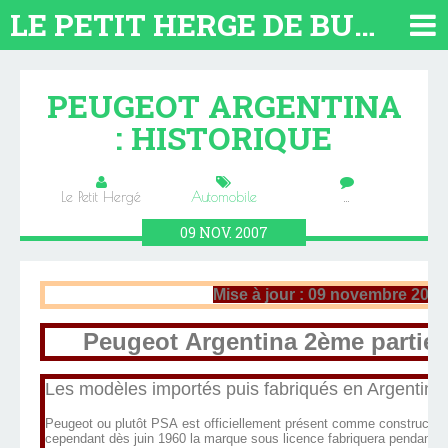
LE PETIT HERGE DE BUENOS AIRES 2026. TOUT SUR L'ARGENTINE
PEUGEOT ARGENTINA
: HISTORIQUE
Le Petit Hergé
Automobile
…
09
NOV.
2007
Mise à jour : 09 novembre 2007
Peugeot Argentina 2ème partie :
Les modèles importés puis fabriqués en Argentine
Peugeot ou plutôt PSA est officiellement présent comme constructeu
cependant dès juin 1960 la marque sous licence fabriquera pendant 4