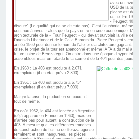
avec un investi
USD de la part 
pioche est donné
usine. En 1960 l
- Peugeot 403 e
discute" (La qualité qui ne se discute pas). C’est l’euphorie, même u
continue à investir alors que le pays entre en crise économique. IAFA
architecturale de la « Tour Peugeot » qui devait survolait la ville de B
l’avenida Libertador et de la Calle Esmeralda. Pierre Peugeot viend
année 1960 pour donner le nom de l’atelier d’architecture gagnant. Le
crise, le projet de la tour est abandonné et même IAFA a du mal à fina
future usine de Berazategui. On entre dans une époque d’hyper inflati
assemblées mais on retarde le lancement de la 404 pour des jours me
En 1960 : La 403 est produite à 2.071
exemplaires (il en était prévu 2.300)
En 1961 : La 403 est produite à 6.734
exemplaires (il en était prévu 7.000)
Malgré la crise, la production se poursuit
tout de même.
En août 1962, la 404 est lancée en Argentine
(déjà apparue en France en 1960), mais on
n’arrête pas pour autant la construction de la
403. A mesure que les différentes tranches
de construction de l’usine de Berazategui se
terminent et sont inaugurées, les pièces
fabriquées à Buenos Aires remplacent les pièces importées de France, 