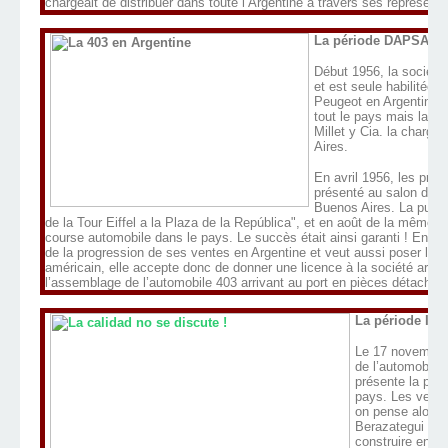
chargeait de distribuer dans toute l’Argentine à travers ses représent
La période DAPSA :
Début 1956, la sociét
et est seule habilitée à
Peugeot en Argentine e
tout le pays mais lais
Millet y Cia. la charge 
Aires.
En avril 1956, les pre
présenté au salon de l’
Buenos Aires. La publi
de la Tour Eiffel a la Plaza de la República", et en août de la même
course automobile dans le pays. Le succès était ainsi garanti ! En 
de la progression de ses ventes en Argentine et veut aussi poser le pi
américain, elle accepte donc de donner une licence à la société argen
l’assemblage de l’automobile 403 arrivant au port en pièces détachée
La période IAF
Le 17 novembre 
de l’automobile
présente la pre
pays. Les vente
on pense alors 
Berazategui
sur
construire entiè