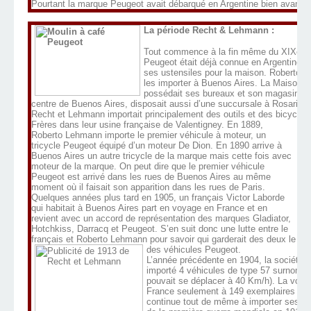
Pourtant la marque Peugeot avait débarqué en Argentine bien avant
La période Recht & Lehmann :
Tout commence à la fin même du XIXème
Peugeot était déjà connue en Argentine po
ses ustensiles pour la maison. Roberto L
les importer à Buenos Aires. La Maison 
possédait ses bureaux et son magasin su
centre de Buenos Aires, disposait aussi d’une succursale à Rosario s
Recht et Lehmann importait principalement des outils et des bicyclet
Frères dans leur usine française de Valentigney.
En 1889,
Roberto Lehmann importe le premier véhicule à moteur, un
tricycle Peugeot équipé d’un moteur De Dion. En 1890 arrive à
Buenos Aires un autre tricycle de la marque mais cette fois avec
moteur de la marque. On peut dire que le premier véhicule
Peugeot est arrivé dans les rues de Buenos Aires au même
moment où il faisait son apparition dans les rues de Paris.
Quelques années plus tard en 1905, un français Victor Laborde
qui habitait à Buenos Aires part en voyage en France et en
revient avec un accord de représentation des marques Gladiator,
Hotchkiss, Darracq et Peugeot. S’en suit donc une lutte entre le
français et Roberto Lehmann pour savoir qui garderait des deux le droi
des véhicules Peugeot.
L’année précédente en 1904, la société 
importé 4 véhicules de type 57 surnommé 
pouvait se déplacer à 40 Km/h). La voitur
France seulement à 149 exemplaires cet
continue tout de même à importer ses Pe