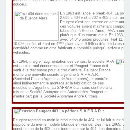
douceur.
En 1963 est lancé le break 404. La produc
2.699 « 404 » et 5.702 « 403 » soit un tot
Peugeot n’est pas encore en cette année 
ces voitures soient maintenant composée
fabriquées à Buenos Aires, IAFA a encor
plutôt que d’un constructeur. En 1963, le 
avec 34.345 unités produites, Fiat 11.70
ème
10.026 unités, et Ford en 4
place avec 9.645 unités produites en A
considéré comme un gros fabricant automobile puisqu’il arrive a produ
véhicules.
En 1964, malgré l’augmentation des ventes, la société IAFA
est au plus mal économiquement et Peugeot France doit
venir à la rescousse pour la tirer d’affaire. Peugeot France
monte une nouvelle société argentine S.A.F.R.A.R.
(Sociedad Franco Argentina de Automotores), et contrôle
ainsi indirectement le montage et la fabrication de ses
modèles en Argentine. La SAFRAR était sous contrôle à la
fois de la Société Anonyme des Automobiles Peugeot et
d’autre part par la Société Anonyme André Citroën.
La période S.A.F.R.A.R. :
Peugeot reprend en main la production de la 404, et lui fait subir des 
rapproche du meme modèle fabriqué en France. Dès mars 1965, SAFR
construction de la 403, pour tous miser sur la 404. Les dernières 403 