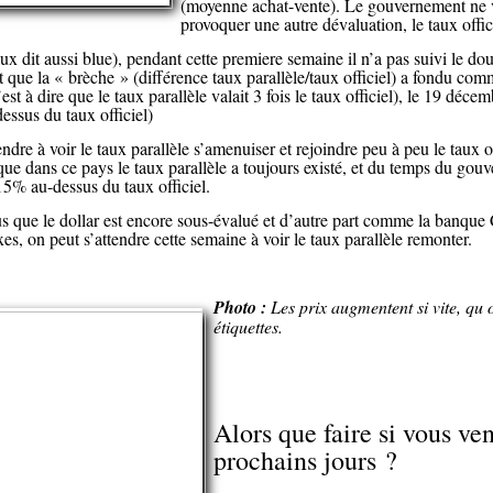
(moyenne achat-vente). Le gouvernement ne 
provoquer une autre dévaluation, le taux offi
aux dit aussi blue), pendant cette premiere semaine il n’a pas suivi le d
 que la « brèche » (différence taux parallèle/taux officiel) a fondu com
st à dire que le taux parallèle valait 3 fois le taux officiel), le 19 déce
sus du taux officiel)
endre à voir le taux parallèle s’amenuiser et rejoindre peu à peu le taux 
que dans ce pays le taux parallèle a toujours existé, et du temps du go
15% au-dessus du taux officiel.
s que le dollar est encore sous-évalué et d’autre part comme la banque C
xes, on peut s’attendre cette semaine à voir le taux parallèle remonter.
Photo :
Les prix augmentent si vite, qu 
étiquettes.
Alors que faire si vous ve
prochains jours ?