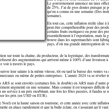
Le gouvernement annonce un taux offici
de 25%. J’ai de gros doutes puisque je pe
qu’on a connu en une semaine (Des inst
semaine).
En tout cas, cette inflation réelle (due à
peut être compréhensible pour des produi
certains fruits exotiques) ou pour des pro
essentiellement à l’exportation, mais la 
trouve dans les supermarchés sont fabri
pays, d’où ma grande interrogation de voi
tion sur toute la chaîne, du producteur, de la logistique, des transformat
s refusent des augmentations qui arrivent même à 100% d’une livraison à 
 voir à travers le pays.
ivre leur salaire à la même vitesse, tôt ou tard la baisse des ventes va
erciaux ou même de petites entreprises. L’année 2024 va se révéler très
n ARS se sont envolés (certaines fois, le double) en ARS mais d’autre p
cément augmenté en une semaine. Mais comme il est toujours difficile de
un service à un prix exorbitant, une fois les fêtes passées, il faudra se 
isser les prix (en USD ou EUR).
Noel) est la haute saison en tourisme, et cette année avec cette inflation,
mette en place rapidement et que la bulle éclate, en s’assurant qu’il vaut