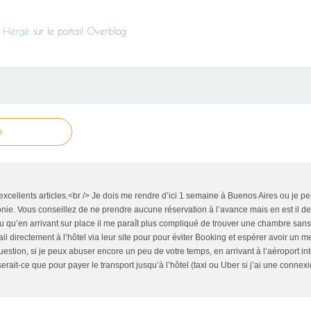
it Hergé
sur le portail Overblog
e
xcellents articles.<br /> Je dois me rendre d’ici 1 semaine à Buenos Aires ou je pe
gonie. Vous conseillez de ne prendre aucune réservation à l’avance mais en est il d
ndu qu’en arrivant sur place il me paraît plus compliqué de trouver une chambre san
l directement à l’hôtel via leur site pour pour éviter Booking et espérer avoir un me
estion, si je peux abuser encore un peu de votre temps, en arrivant à l’aéroport in
erait-ce que pour payer le transport jusqu’à l’hôtel (taxi ou Uber si j’ai une connexi