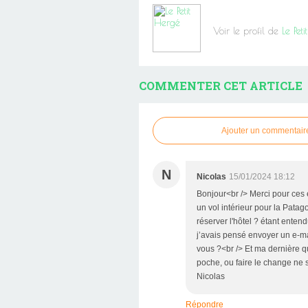
Voir le profil de
Le Pet
COMMENTER CET ARTICLE
Ajouter un commentair
N
Nicolas
15/01/2024 18:12
Bonjour<br /> Merci pour ces e
un vol intérieur pour la Pata
réserver l'hôtel ? étant ente
j’avais pensé envoyer un e-mai
vous ?<br /> Et ma dernière qu
poche, ou faire le change ne s
Nicolas
Répondre