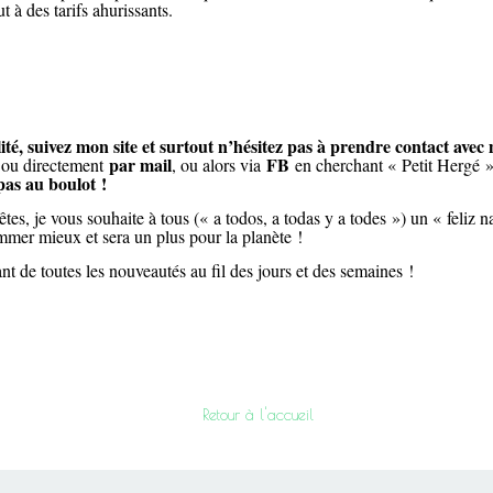
 à des tarifs ahurissants.
té, suivez mon site et surtout n’hésitez pas à prendre contact avec
par mail
FB
, ou directement
, ou alors via
en cherchant « Petit Hergé
 pas au boulot !
s fêtes, je vous souhaite à tous (« a todos, a todas y a todes ») un « fel
ommer mieux et sera un plus pour la planète !
ant de toutes les nouveautés au fil des jours et des semaines !
Retour à l'accueil