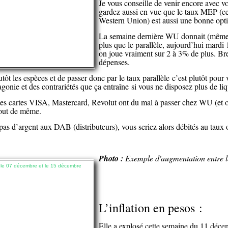
Je vous conseille de venir encore avec v
gardez aussi en vue que le taux MEP (ce
Western Union) est aussi une bonne opt
La semaine dernière WU donnait (même
plus que le parallèle, aujourd’hui mardi 
on joue vraiment sur 2 à 3% de plus. Bre
dépenses.
lutôt les espèces et de passer donc par le taux parallèle c’est plutôt pou
nie et des contrariétés que ça entraîne si vous ne disposez plus de liq
es cartes VISA, Mastercard, Revolut ont du mal à passer chez WU (et o
tout de même.
 pas d’argent aux DAB (distributeurs), vous seriez alors débités au taux o
Photo :
Exemple d'augmentation entre l
L’inflation en pesos :
Elle a explosé cette semaine du 11 décem