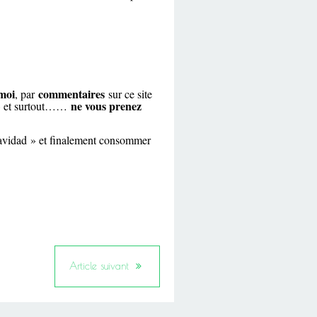
 moi
commentaires
, par
sur ce site
ne vous prenez
 » et surtout……
iz navidad » et finalement consommer
Article suivant