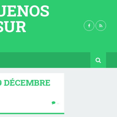
BUENOS
 SUR
19 DÉCEMBRE
…