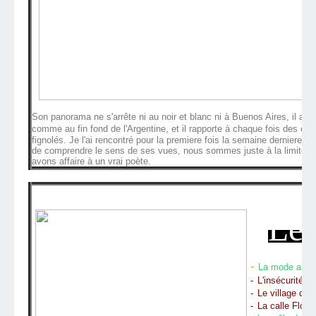
Son panorama ne s'arrête ni au noir et blanc ni à Buenos Aires, il a 
comme au fin fond de l'Argentine, et il rapporte à chaque fois des clic
fignolés. Je l'ai rencontré pour la premiere fois la semaine derniere, 
de comprendre le sens de ses vues, nous sommes juste à la limite entr
avons affaire à un vrai poète.
Le
-
La mode argen
-
L'insécurité à
-
Le village de 
-
La calle Florid