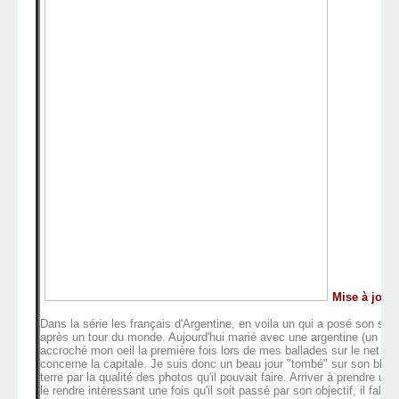
Mise à jour 
Dans la série les français d'Argentine, en voila un qui a posé son sac
après un tour du monde. Aujourd'hui marié avec une argentine (un de p
accroché mon oeil la première fois lors de mes ballades sur le net à l
concerne la capitale. Je suis donc un beau jour "tombé" sur son blog 
terre par la qualité des photos qu'il pouvait faire. Arriver à prendre un
le rendre intéressant une fois qu'il soit passé par son objectif, il fallait