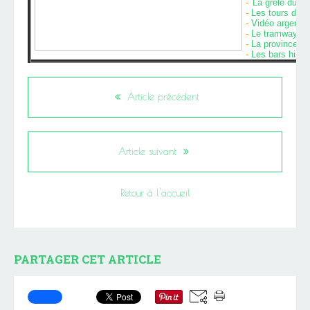
-
La grêle du 26 
-
Les tours de R
-
Vidéo argentin
-
Le tramway de
-
La province de
-
Les bars histor
Article précédent
Article suivant
Retour à l'accueil
PARTAGER CET ARTICLE