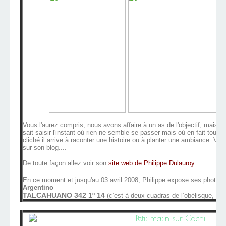
Vous l'aurez compris, nous avons affaire à un as de l'objectif, mais au
sait saisir l'instant où rien ne semble se passer mais où en fait tout est
cliché il arrive à raconter une histoire ou à planter une ambiance. Vo
sur son blog....
D
e toute façon allez voir son
site web de Philippe Dulauroy
.
En ce moment et jusqu'au 03 avril 2008, Philippe expose ses photos
Argentino
TALCAHUANO 342 1º 14
(c’est à deux cuadras de l’obélisque, mé