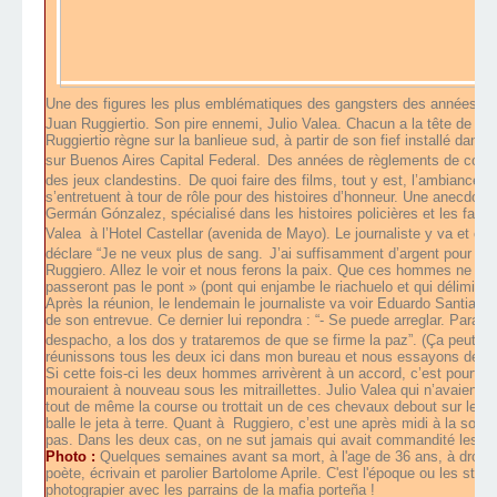
Une des figures les plus emblématiques des gangsters des années 30 
Juan Ruggiertio. Son pire ennemi, Julio Valea. Chacun a la tête de ba
Ruggiertio règne sur la banlieue sud, à partir de son fief installé dans
sur Buenos Aires Capital Federal.
Des années de règlements de compt
des jeux clandestins.
De quoi faire des films, tout y est, l’ambiance,
s’entretuent à tour de rôle pour des histoires d’honneur. Une anecdote :
Germán Gónzalez, spécialisé dans les histoires policières et les fais 
Valea
à l’Hotel Castellar (avenida de Mayo). Le journaliste y va et est
déclare “Je ne veux plus de sang.
J’ai suffisamment d’argent pour qu
Ruggiero. Allez le voir et nous ferons la paix. Que ces hommes ne vi
passeront pas le pont » (pont qui enjambe le riachuelo et qui délimite 
Après la réunion, le lendemain le journaliste va voir Eduardo Santiago, 
de son entrevue. Ce dernier lui repondra : “- Se puede arreglar. Para 
despacho, a los dos y trataremos de que se firme la paz”. (Ça peut s’a
réunissons tous les deux ici dans mon bureau et nous essayons de leur 
Si cette fois-ci les deux hommes arrivèrent à
un accord, c’est pourta
mouraient à nouveau sous les mitraillettes. Julio Valea qui n’avaient pa
tout de même la course ou trottait un de ces chevaux debout sur le toit
balle le jeta à terre. Quant à
Ruggiero, c’est une après midi à la sortie
pas. Dans les deux cas, on ne sut jamais qui avait commandité les d
Photo :
Quelques semaines avant sa mort, à l'age de 36 ans, à droite 
poète, écrivain et parolier Bartolome Aprile. C'est l'époque ou les sta
photograpier avec les parrains de la mafia porteña !