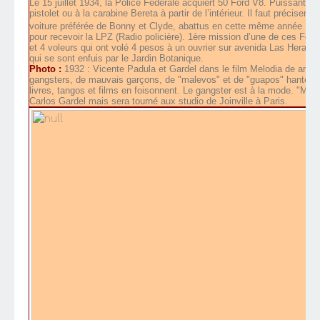
Le 15 juillet 1934, la Police Fédérale acquiert 50 Ford V8. Puissantes
pistolet ou à la carabine Bereta à partir de l’intérieur. Il faut préciser
voiture préférée de Bonny et Clyde, abattus en cette même année 193
pour recevoir la LPZ (Radio policière). 1ère mission d’une de ces Ford
et 4 voleurs qui ont volé 4 pesos à un ouvrier sur avenida Las Heras et
qui se sont enfuis par le Jardin Botanique.
Photo :
1932 : Vicente Padula et Gardel dans le film Melodia de arrab
gangsters, de mauvais garçons, de "malevos" et de "guapos" hantent l
livres, tangos et films en foisonnent. Le gangster est à la mode. "Mel
Carlos Gardel mais sera tourné aux studio de Joinville à Paris.