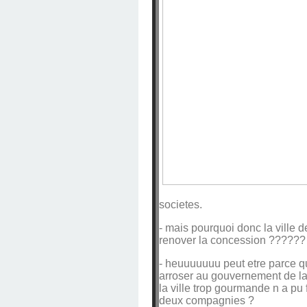
societes.
- mais pourquoi donc la ville 
renover la concession ??????
- heuuuuuuu peut etre parce q
arroser au gouvernement de la v
la ville trop gourmande n a pu 
deux compagnies ?