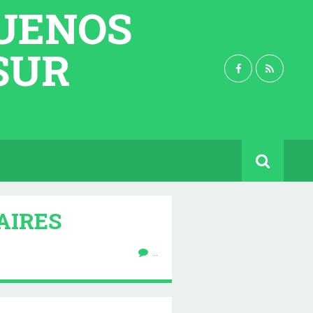
BUENOS
 SUR
AIRES
…