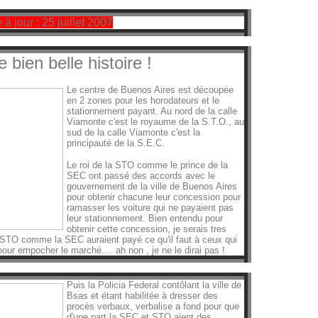
 à jour : 25 juillet 2007
e bien belle histoire !
Le centre de Buenos Aires est découpée
en 2 zones pour les horodateurs et le
stationnement payant. Au nord de la calle
Viamonte c'est le royaume de la S.T.O., au
sud de la calle Viamonte c'est la
principauté de la S.E.C.
Le roi de la STO comme le prince de la
SEC ont passé des accords avec le
gouvernement de la ville de Buenos Aires
pour obtenir chacune leur concession pour
ramasser les voiture qui ne payaient pas
leur stationnement. Bien entendu pour
obtenir cette concession, je serais tres
 STO comme la SEC auraient payé ce qu'il faut à ceux qui
our empocher le marché.... ah non , je ne le dirai pas !
Puis la Policia Federal contôlant la ville de
Bsas et étant habilitée à dresser des
procès verbaux, verbalise a fond pour que
d'une part la SEC et STO aient des