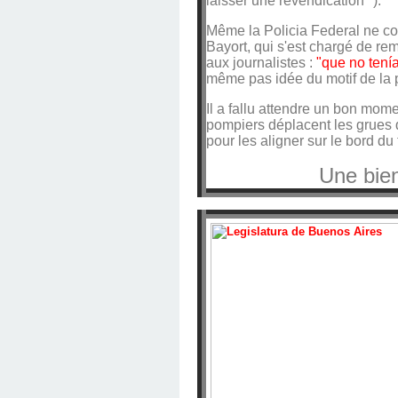
laisser une revendication" ).
Même la Policia Federal ne c
Bayort, qui s'est chargé de re
aux journalistes :
"que no tenía
même pas idée du motif de la p
Il a fallu attendre un bon mo
pompiers déplacent les grues 
pour les aligner sur le bord du tr
Une bien