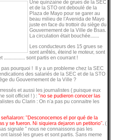
Une quinzaine de grues de la SEC
et de la STO ont deboulé de la
Plaza de Mayo pour se garer au
beau milieu de l'Avenida de Mayo
juste en face du trottoir du siège du
Gouvernement de la Ville de Bsas.
La circulation était bouchée.......
Les conducteurs des 15 grues se
sont arrêtés, éteind le moteur, sont
............... sont partis en courrant !
 pas pourquoi ! Il y a un probleme chez la SEC
endications des salariés de la SEC et de la STO
siège du Gouvernement de la Ville ?
erressés et aussi les journalistes ( puisque eux
 soit officiel ! ) :
"no se pudieron conocer las
nalistes du Clarin : On n'a pas pu connaitre les
o señalaron: "Desconocemos el por qué de la
s y se fueron. Ni siquiera dejaron un petitorio".
(
 Bsas signale " nous ne connaissons pas les
s ont laissé les grues et sont partis. Sans meme