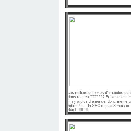
ces milliers de pesos d'amendes qui
dans tout ca ??????? Et bien c'est le 
il n y a plus d amende, donc meme un
retirer ! .... la SEC depuis 3 mois ne
rien !!!!!!!!!!!