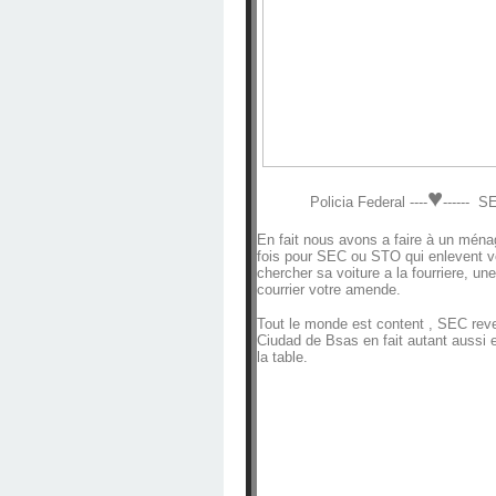
♥
Policia Federal ----
------ S
En fait nous avons a faire à un ménage
fois pour SEC ou STO qui enlevent voi
chercher sa voiture a la fourriere, u
courrier votre amende.
Tout le monde est content , SEC rever
Ciudad de Bsas en fait autant aussi e
la table.