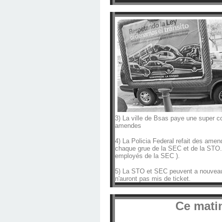
3) La ville de Bsas paye une super co
amendes
4) La Policia Federal refait des ame
chaque grue de la SEC et de la STO. 
employés de la SEC ).
5) La STO et SEC peuvent a nouveau c
n'auront pas mis de ticket.
Ce matin