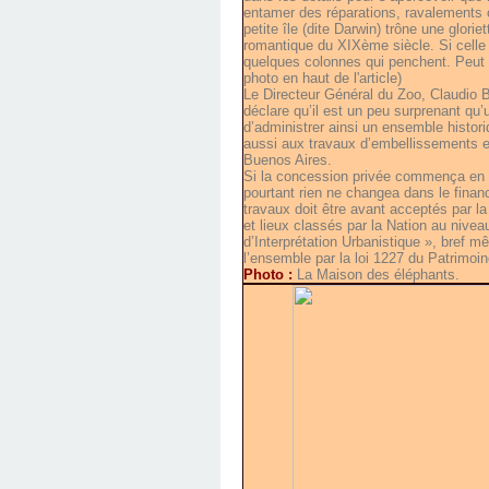
entamer des réparations, ravalements o
petite île (dite Darwin) trône une glor
romantique du XIXème siècle. Si celle
quelques colonnes qui penchent. Peut êt
photo en haut de l'article)
Le Directeur Général du Zoo, Claudio Be
déclare qu’il est un peu surprenant qu’
d’administrer ainsi un ensemble historiq
aussi aux travaux d’embellissements et
Buenos Aires.
Si la concession privée commença en 1
pourtant rien ne changea dans le financ
travaux doit être avant acceptés par l
et lieux classés par la Nation au niveau
d’Interprétation Urbanistique », bref 
l’ensemble par la loi 1227 du Patrimoin
Photo :
La Maison des éléphants.