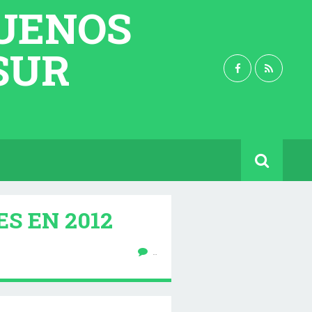
BUENOS
 SUR
S EN 2012
…