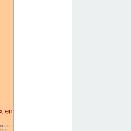
ux en
er bien
 faut