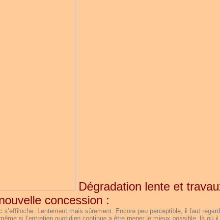
Dégradation lente et trava
nouvelle concession :
rc s’effiloche. Lentement mais sûrement. Encore peu perceptible, il faut regard
même si l’entretien quotidien continue a être mener le mieux possible, là où il