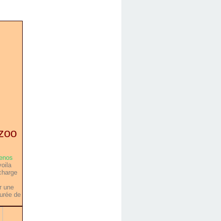
 zoo
enos
voila
 charge
r une
durée de