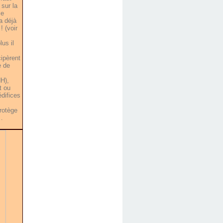
sur la
ce
a déjà
! (voir
us il
cipèrent
e de
H),
t ou
édifices
protège
l…