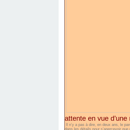
attente en vue d’une 
Il n’y a pas à dire, en deux ans, le pa
dans les détails pour s’apercevoir que 