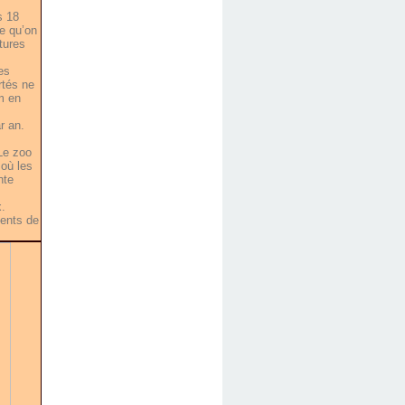
s 18
e qu’on
tures
es
rtés ne
m en
r an.
Le zoo
 où les
nte
.
ments de