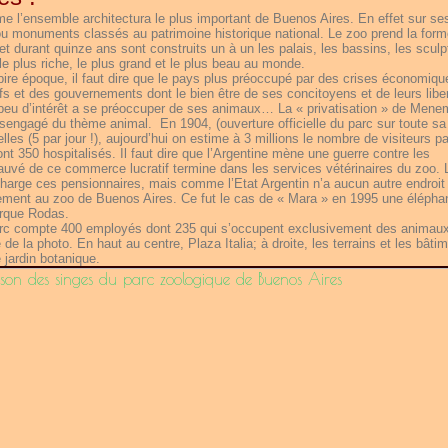
e l’ensemble architectura le plus important de Buenos Aires. En effet sur se
ou monuments classés au patrimoine historique national. Le zoo prend la form
 et durant quinze ans sont construits un à un les palais, les bassins, les sculp
o le plus riche, le plus grand et le plus beau au monde.
pire époque, il faut dire que le pays plus préoccupé par des crises économiqu
ifs et des gouvernements dont le bien être de ses concitoyens et de leurs libe
ès peu d’intérêt a se préoccuper de ses animaux… La « privatisation » de Mene
ésengagé du thème animal.
En 1904, (ouverture officielle du parc sur toute sa
les (5 par jour !), aujourd’hui on estime à 3 millions le nombre de visiteurs pa
t 350 hospitalisés. Il faut dire que l’Argentine mène une guerre contre les
sauvé de ce commerce lucratif termine dans les services vétérinaires du zoo. 
charge ces pensionnaires, mais comme l’Etat Argentin n’a aucun autre endroit
blement au zoo de Buenos Aires. Ce fut le cas de « Mara » en 1995 une élépha
cirque Rodas.
parc compte 400 employés dont 235 qui s’occupent exclusivement des animaux
 la photo. En haut au centre, Plaza Italia; à droite, les terrains et les bâti
 jardin botanique.