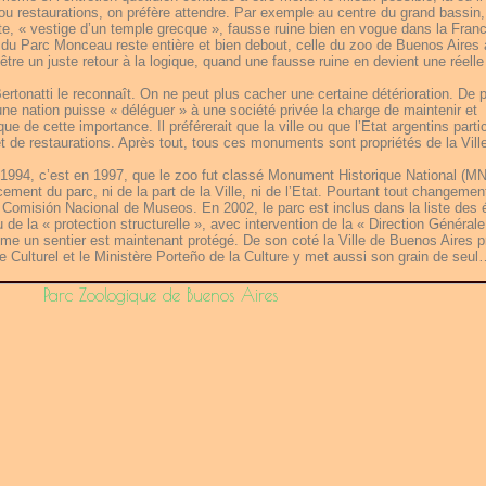
u restaurations, on préfère attendre. Par exemple au centre du grand bassin, 
iette, « vestige d’un temple grecque », fausse ruine bien en vogue dans la Fran
 du Parc Monceau reste entière et bien debout, celle du zoo de Buenos Aires 
re un juste retour à la logique, quand une fausse ruine en devient une réelle 
rtonatti le reconnaît. On ne peut plus cacher une certaine détérioration. De pl
une nation puisse « déléguer » à une société privée la charge de maintenir et
ue de cette importance. Il préférerait que la ville ou que l’Etat argentins parti
 de restaurations. Après tout, tous ces monuments sont propriétés de la Vill
994, c’est en 1997, que le zoo fut classé Monument Historique National (MN
ement du parc, ni de la part de la Ville, ni de l’Etat. Pourtant tout changemen
a Comisión Nacional de Museos. En 2002, le parc est inclus dans la liste des 
 de la « protection structurelle », avec intervention de la « Direction Générale
même un sentier est maintenant protégé. De son coté la Ville de Buenos Aires 
e Culturel et le Ministère Porteño de la Culture y met aussi son grain de seu