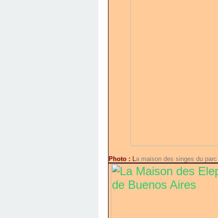
Photo :
L
a maison des singes du parc