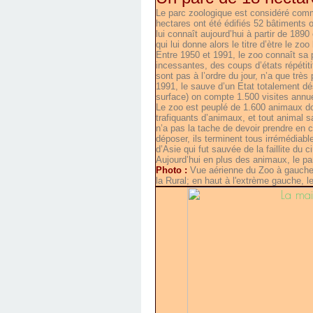
Le parc zoologique est considéré comm
hectares ont été édifiés 52 bâtiments 
lui connaît aujourd’hui à partir de 1890
qui lui donne alors le titre d’ètre le zo
Entre 1950 et 1991, le zoo connaît sa 
incessantes, des coups d’états répétit
sont pas à l’ordre du jour, n’a que tr
1991, le sauve d’un Etat totalement d
surface) on compte 1.500 visites annuel
Le zoo est peuplé de 1.600 animaux don
trafiquants d’animaux, et tout animal 
n’a pas la tache de devoir prendre en 
déposer, ils terminent tous irrémédia
d’Asie qui fut sauvée de la faillite du 
Aujourd’hui en plus des animaux, le 
Photo :
Vue aérienne du Zoo à gauche de
la Rural; en haut à l'extrème gauche, le