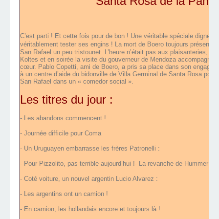
Santa Rosa de la Pamp
C’est parti ! Et cette fois pour de bon ! Une véritable spéciale digne
véritablement tester ses engins
! La mort de Boero toujours présent d
San Rafael un peu tristounet. L’heure n’était pas aux plaisanteries, en
Koltes et en soirée la visite du gouverneur de Mendoza accompagné d
cœur. Pablo Copetti, ami de Boero, a pris sa place dans son engagem
à un centre d’aide du bidonville de Villa Germinal de Santa Rosa pour 
San Rafael dans un « comedor social ».
Les titres du jour :
- Les abandons commencent !
-
Journée difficile pour Coma
-
Un Uruguayen embarrasse les frères Patronelli :
-
Pour Pizzolito, pas terrible aujourd’hui !
-
La revanche de Hummer face
-
Coté voiture, un nouvel argentin Lucio Alvarez :
-
Les argentins ont un camion !
-
En camion, les hollandais encore et toujours là !