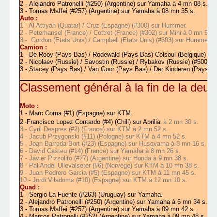
2 - Alejandro Patronelli (#250) (Argentine) sur Yamaha à 4 mn 08 s.
3 - Tomas Maffei (#257) (Argentine) sur Yamaha à 08 mn 35 s.
Auto :
1 - Al Attiyah (Quatar) / Cruz (Espagne) (#300) sur Hummer.
2 - Peterhansel (France) / Cottret (France) (#302) sur Mini à 0 mn 54 s
3 - Gordon (Etats Unis) / Campbell (Etats Unis) (#303) sur Hummer à
Camion :
1 - De Rooy (Pays Bas) / Rodewald (Pays Bas) Colsoul (Belgique) (#5
2 - Nicolaev (Russie) / Savostin (Russie) / Rybakov (Russie) (#500) 
3 - Stacey (Pays Bas) / Van Goor (Pays Bas) / Der Kinderen (Pays Ba
Classement général à la fin de la deux
Moto :
1 - Marc Coma (#1) (Espagne) sur KTM.
2
Francisco Lopez Contardo (#4) (Chili) sur Aprilia
à 2 mn 30 s.
-
3 - Cyril Despres (#2) (France) sur KTM à 2 mn 52 s.
4 - Jacub Przygonski (#11) (Pologne) sur KTM à 4 mn 52 s.
5 -
Joan Barreda Bort (#23) (Espagne) sur Husqvarna à 8 mn 16 s.
6 - David Casteu (#14) (France) sur Yamaha à 8 mn 26 s.
7 - Javier Pizzolito (#27) (Argentine) sur Honda à 9 mn 38 s.
8 - Pal Andel Ullevalseter (#6) (Norvège) sur KTM à 10 mn 38 s.
9 - Juan Pedrero Garcia (#5) (Espagne) sur KTM à 11 mn 45 s.
10 - Jordi Viladoms (#10) (Espagne) sur KTM à 12 mn 10 s.
Quad :
1 -
Sergio La Fuente (#263) (Uruguay) sur Yamaha.
2 - Alejandro Patronelli (#250) (Argentine) sur Yamaha à 6 mn 34 s.
3 - Tomas Maffei (#257) (Argentine) sur Yamaha à 09 mn 42 s.
4 - Marcos Patronelli (#252) (Argentine) sur Yamaha à 09 mn 48 s.