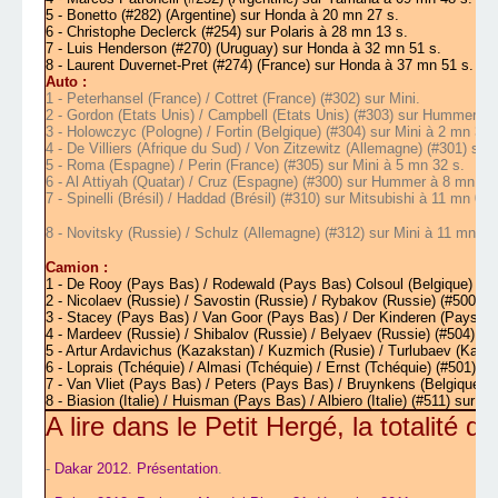
5 - Bonetto (#282) (Argentine) sur Honda à 20 mn 27 s.
6 - Christophe Declerck (#254) sur Polaris à 28 mn 13 s.
7 - Luis Henderson (#270) (Uruguay) sur Honda à 32 mn 51 s.
8 - Laurent Duvernet-Pret (#274) (France) sur Honda à 37 mn 51 s.
Auto :
1 - Peterhansel (France) / Cottret (France) (#302) sur Mini.
2 - Gordon (Etats Unis) / Campbell (Etats Unis) (#303) sur Hummer à 
3 - Holowczyc (Pologne) / Fortin (Belgique) (#304) sur Mini à 2 mn 33 
4 - De Villiers (Afrique du Sud) / Von Zitzewitz (Allemagne) (#301) sur
5 - Roma (Espagne) / Perin (France) (#305) sur Mini à 5 mn 32 s.
6 - Al Attiyah (Quatar) / Cruz (Espagne) (#300) sur Hummer à 8 mn 47
7 - Spinelli (Brésil) / Haddad (Brésil) (#310) sur Mitsubishi à 11 mn 07 
8 -
Novitsky (Russie) / Schulz (Allemagne) (#312) sur Mini à 11 mn 17
Camion :
1 - De Rooy (Pays Bas) / Rodewald (Pays Bas) Colsoul (Belgique) (#5
2 - Nicolaev (Russie) / Savostin (Russie) / Rybakov (Russie) (#500) 
3 - Stacey (Pays Bas) / Van Goor (Pays Bas) / Der Kinderen (Pays Ba
4 - Mardeev (Russie) / Shibalov (Russie) / Belyaev (Russie) (#504) s
5 - Artur Ardavichus (Kazakstan) / Kuzmich (Rusie) / Turlubaev (Kaz
6 - Loprais (Tchéquie) / Almasi (Tchéquie) / Ernst (Tchéquie) (#501) su
7 -
Van Vliet (Pays Bas) / Peters (Pays Bas) / Bruynkens (Belgique) 
8 - Biasion (Italie) / Huisman (Pays Bas) / Albiero (Italie) (#511) sur I
A lire dans le Petit Hergé, la totalité d
-
Dakar 2012. Présentation
.