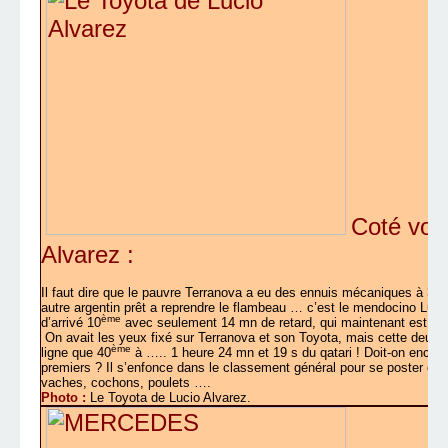
Coté voit
Alvarez :
Il faut dire que le pauvre Terranova a eu des ennuis mécaniques à 30 
autre argentin prêt a reprendre le flambeau … c’est le mendocino Luci
ème
d’arrivé 10
avec seulement 14 mn de retard, qui maintenant est le p
On avait les yeux fixé sur Terranova et son Toyota, mais cette deuxième
ème
ligne que 40
à ….. 1 heure 24 mn et 19 s du qatari ! Doit-on encore
premiers ? Il s’enfonce dans le classement général pour se poster en 
vaches, cochons, poulets ….
Photo :
Le Toyota de Lucio Alvarez.