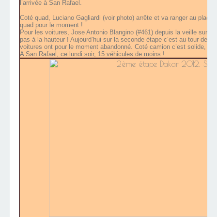
l’arrivée à San Rafael.
Coté quad, Luciano Gagliardi (voir photo) arrête et va ranger au plac
quad pour le moment !
Pour les voitures, Jose Antonio Blangino (#461) depuis la veille sur la 
pas à la hauteur ! Aujourd’hui sur la seconde étape c’est au tour de D
voitures ont pour le moment abandonné. Coté camion c’est solide, a
A San Rafael, ce lundi soir, 15 véhicules de moins !