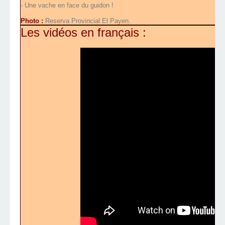
-
Une vache en face du guidon !
Photo :
Reserva Provincial El Payen.
Les vidéos en français :