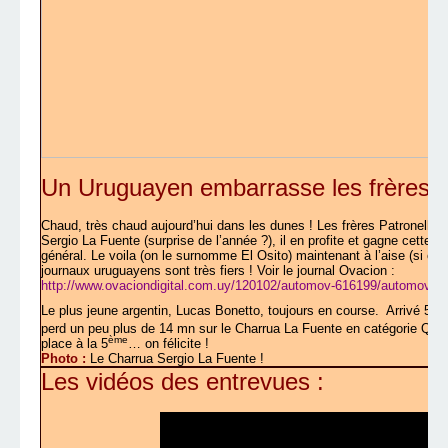
Un Uruguayen embarrasse les frères Pa
Chaud, très chaud aujourd’hui dans les dunes ! Les frères Patronelli e
Sergio La Fuente (surprise de l’année ?), il en profite et gagne cette
général. Le voila (on le surnomme El Osito) maintenant à l’aise (si on 
journaux uruguayens sont très fiers ! Voir le journal Ovacion :
http://www.ovaciondigital.com.uy/120102/automov-616199/automovilismo
èm
Le plus jeune argentin, Lucas Bonetto, toujours en course.
Arrivé 5
perd un peu plus de 14 mn sur le Charrua La Fuente en catégorie Quad
ème
place à la 5
… on félicite !
Photo :
Le Charrua Sergio La Fuente !
Les vidéos des entrevues :