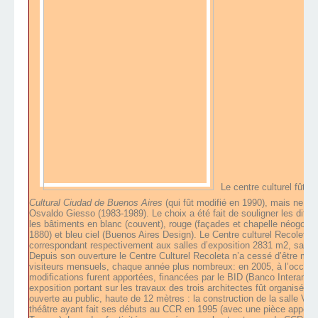
Le centre culturel fût
Cultural Ciudad de Buenos Aires
(qui fût modifié en 1990), mais ne c
Osvaldo Giesso (1983-1989). Le choix a été fait de souligner les diff
les bâtiments en blanc (couvent), rouge (façades et chapelle néogothi
1880) et bleu ciel (Buenos Aires Design). Le Centre culturel Recoleta 
correspondant respectivement aux salles d’exposition 2831 m2, salle
Depuis son ouverture le Centre Culturel Recoleta n’a cessé d’être modi
visiteurs mensuels, chaque année plus nombreux: en 2005, à l’occasio
modifications furent apportées, financées par le BID (Banco Interameri
exposition portant sur les travaux des trois architectes fût organisée.
ouverte au public, haute de 12 mètres : la construction de la salle Vil
théâtre ayant fait ses débuts au CCR en 1995 (avec une pièce appel