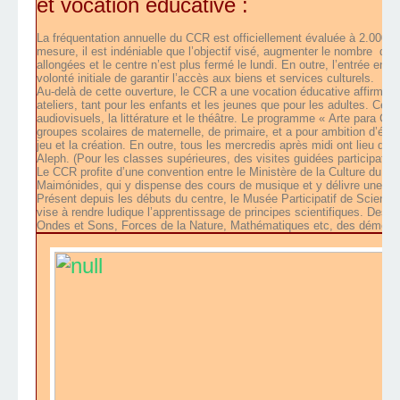
et vocation éducative :
La fréquentation annuelle du CCR est officiellement évaluée à 2.000.000 
mesure, il est indéniable que l’objectif visé, augmenter le nombre
de v
allongées et le centre n’est plus fermé le lundi. En outre, l’entrée en est
volonté initiale de garantir l’accès aux biens et services culturels.
Au-delà de cette ouverture, le CCR a une vocation éducative affirmé
ateliers, tant pour les enfants et les jeunes que pour les adultes. Cet
audiovisuels, la littérature et le théâtre. Le programme « Arte para Ch
groupes scolaires de maternelle, de primaire, et a pour ambition d’éveille
jeu et la création. En outre, tous les mercredis après midi ont lieu de
Aleph. (Pour les classes supérieures, des visites guidées participativ
Le CCR profite d’une convention entre le Ministère de la Culture du Go
Maimónides, qui y dispense des cours de musique et y délivre une lic
Présent depuis les débuts du centre, le Musée Participatif de Scienc
vise à rendre ludique l’apprentissage de principes scientifiques. Des
Ondes et Sons, Forces de la Nature, Mathématiques etc, des démonst