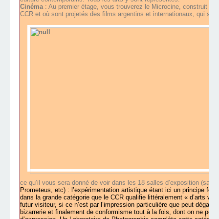
Cinéma
: Au premier étage, vous trouverez le Microcine, construit gr
CCR et où sont projetés des films argentins et internationaux, qui sert
ce qu’il vous sera donné de voir dans les 18 salles d’exposition (sala C
Prometeus, etc) : l’expérimentation artistique étant ici un principe fon
dans la grande catégorie que le CCR qualifie littéralement « d’arts visue
futur visiteur, si ce n’est par l’impression particulière que peut dégager
bizarrerie et finalement de conformisme tout à la fois, dont on ne peut p