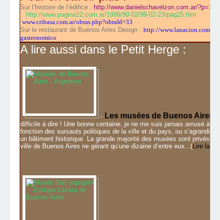
Sur l’histoire de l’édifice :
http://www.danielschavelzon.com.ar/?p=100
http://www.pagina12.com.ar/1999/99-02/99-02-23/pag25.htm
www.cribasa.com.ar/obras.php?obraId=33
Sur le restaurant de Buenos Aires Design :
http://www.lanacion.com.ar/
gastronomico
A lire aussi dans le Petit Herge :
Les musées de Buenos Aires
-
:
difficile à dire ! Une bonne centaine, je ne me suis jamais amusé à les 
fonction des sursauts politiques de la ville et du pays, ou s’agrandis
un bâtiment historique. La grande majorité des musées sont privés, pui
ville de Buenos Aires ne gérant qu’une dizaine d’entre eux...(
Lire la su