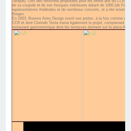
Tanque). Lors des festivités proposées pour les trente ans du CCR, en 
de sa coupole et de ses fresques intérieures datant de 1906 (de Franci
représentations théâtrales et de nombreux concerts, et a été renom
Borges.
En 2003, Buenos Aires Design ouvrit ses portes, à la fois comme centre
CCR et dont Clorindo Testa mena également le projet, comprenant ég
restaurant gastronomique dont les terrasses donnent sur la plaza Alve