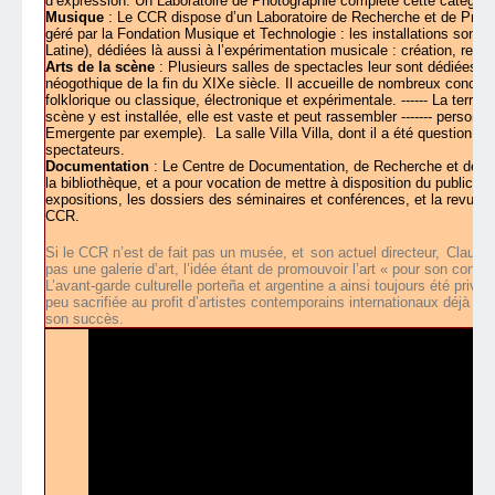
d’expression. Un Laboratoire de Photographie complète cette catégori
Musique
: Le CCR dispose d’un Laboratoire de Recherche et de Produ
géré par la Fondation Musique et Technologie : les installations so
Latine), dédiées là aussi à l’expérimentation musicale : création, rech
Arts de la scène
: Plusieurs salles de spectacles leur sont dédiées : 
néogothique de la fin du XIXe siècle. Il accueille de nombreux concer
folklorique ou classique, électronique et expérimentale. ------ La terra
scène y est installée, elle est vaste et peut rassembler ------- personn
Emergente par exemple).
La salle Villa Villa, dont il a été question 
spectateurs.
Documentation
: Le Centre de Documentation, de Recherche et de Pub
la bibliothèque, et a pour vocation de mettre à disposition du public e
expositions, les dossiers des séminaires et conférences, et la revue
T
CCR.
Si le CCR n’est de fait pas un musée, et
son actuel directeur,
Claudio
pas une galerie d’art, l’idée étant de promouvoir l’art « pour son cont
L’avant-garde culturelle porte
ñ
a et argentine a ainsi toujours été privil
peu sacrifiée au profit d’artistes contemporains internationaux déjà r
son succès.