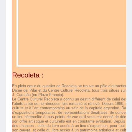
Recoleta :
En plein cœur du quartier de Recoleta se trouve un pôle d’attraction cu
Dame del Pilar et du Centre Culturel Recoleta, tous trois situés sur la 
J. Carcaño (ou Plaza Francia).
Le Centre Culturel Recoleta a connu un destin différent de celui des deu
l’abrite a été de nombreuses fois remanié et rénové. Depuis 1980, il a po
culture et à l’art contemporains au sein de la capitale argentine. Dans 
d’expositions temporaires, de représentations théâtrales, de concer
un lieu hétéroclite à tous points de vue qu’il vous est donné de découv
son offre artistique et culturelle est en constante évolution. Depuis sa 
des chances : celle du libre accès à un lieu d’exposition, pour tout no
son œuvre, et celle du libre accès à un patrimoine artistique et culture