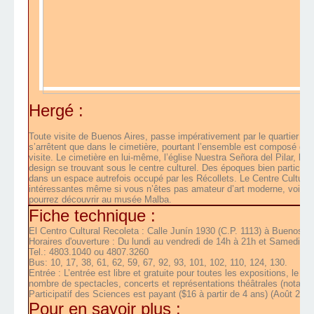
Hergé :
Toute visite de Buenos Aires, passe impérativement par le quartier de 
s’arrêtent que dans le cimetière, pourtant l’ensemble est composé de 4
visite. Le cimetière en lui-même, l’église Nuestra Señora del Pilar, le 
design se trouvant sous le centre culturel. Des époques bien particuliè
dans un espace autrefois occupé par les Récollets. Le Centre Culturel v
intéressantes même si vous n’êtes pas amateur d’art moderne, voir 
pourrez découvrir au musée Malba.
Fiche technique :
El Centro Cultural Recoleta : Calle Junín 1930 (C.P. 1113) à Buenos Ai
Horaires d'ouverture : Du lundi au vendredi de 14h à 21h
et
Samedi, dim
Tel.: 4803.1040 ou 4807.3260
Bus: 10, 17, 38, 61, 62, 59, 67, 92, 93, 101, 102, 110, 124, 130.
Entrée : L’entrée est libre et gratuite pour toutes les expositions, le 
nombre de spectacles, concerts et représentations théâtrales (notamm
Participatif des Sciences est payant ($16 à partir de 4 ans) (Août 2012
Pour en savoir plus :