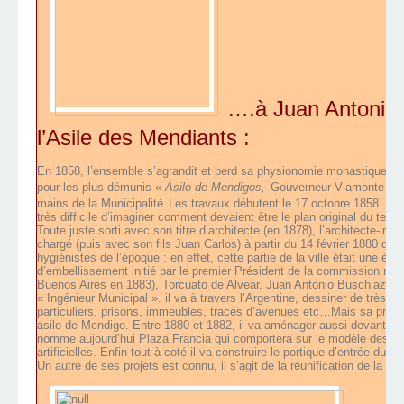
….à Juan Antonio 
l’Asile des Mendiants :
En 1858, l’ensemble s’agrandit et perd sa physionomie monastique, un
pour les plus démunis «
Asilo de Mendigos,
Gouverneur Viamonte » (a
mains de la Municipalité
Les travaux débutent le 17 octobre 1858. Des 
très difficile d’imaginer comment devaient être le plan original du temp
Toute juste sorti avec son titre d’architecte (en 1878), l’architecte-in
chargé (puis avec son fils Juan Carlos) à partir du 14 février 1880 de 
hygiénistes de l’époque : en effet, cette partie de la ville était une ét
d’embellissement initié par le premier Président de la commission mu
Buenos Aires en 1883), Torcuato de Alvear. Juan Antonio Buschiazzo est
« Ingénieur Municipal ». il va à travers l’Argentine, dessiner de très n
particuliers, prisons, immeubles, tracés d’avenues etc…Mais sa princi
asilo de Mendigo. Entre 1880 et 1882, il va aménager aussi devant l’
nomme aujourd’hui Plaza Francia qui comportera sur le modèle des B
artificielles. Enfin tout à coté il va construire le portique d’entrée du 
Un autre de ses projets est connu, il s’agit de la réunification de la 