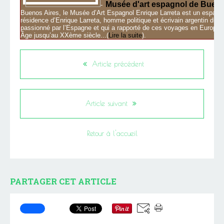
Musée d'art espagnol de Bueno
-
Buenos Aires, le Musée d’Art Espagnol Enrique Larreta est un espace 
résidence d’Enrique Larreta, homme politique et écrivain argentin du 
passionné par l’Espagne et qui a rapporté de ces voyages en Europe 
Âge jusqu’au XXème siècle...(
Lire la suite
).
Article précédent
Article suivant
Retour à l'accueil
PARTAGER CET ARTICLE