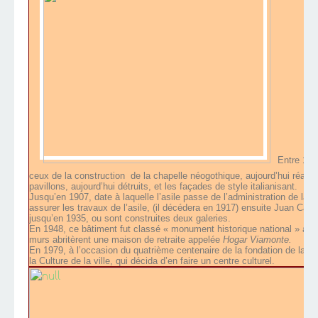
Entre 188
ceux de la construction
de la chapelle néogothique, aujourd’hui réa
pavillons, aujourd’hui détruits, et les façades de style italianisant.
Jusqu’en 1907, date à laquelle l’asile passe de l’administration de la v
assurer les travaux de l’asile, (il décédera en 1917) ensuite Juan Ca
jusqu’en 1935, ou sont construites deux galeries.
En 1948, ce bâtiment fut classé « monument historique national » afi
murs abritèrent une maison de retraite appelée
Hogar Viamonte.
En 1979, à l’occasion du quatrième centenaire de la fondation de la vill
la Culture de la ville, qui décida d’en faire un centre culturel.