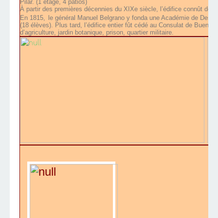
Pilar. (1 étage, 4 patios)
À partir des premières décennies du XIXe siècle, l’édifice connût de 
En 1815,
le général Manuel Belgrano y fonda une Académie de Dessin,
(18 élèves). Plus tard, l’édifice entier fût cédé au Consulat de Buenos 
d’agriculture, jardin botanique, prison, quartier militaire.