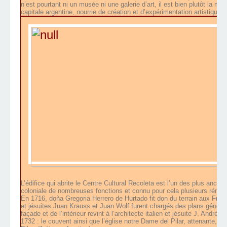
n’est pourtant ni un musée ni une galerie d’art, il est bien plutôt la ma
capitale argentine, nourrie de création et d’expérimentation artistiques.
L’édifice qui abrite le Centre Cultural Recoleta est l’un des plus ancien
coloniale de nombreuses fonctions et connu pour cela plusieurs rénov
En 1716, doña Gregoria Herrero de Hurtado fit don du terrain aux Frèr
et jésuites Juan Krauss et Juan Wolf furent chargés des plans généraux
façade et de l’intérieur revint à l’architecte italien et jésuite J. André
1732 : le couvent ainsi que l’église notre Dame del Pilar, attenante, fu