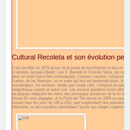
Cultural Recoleta et son évolution perp
C’est en effet en 1979 qu’est né le projet de transformer ce lieu en cent
et artistes Jacques Bedel, Luis F. Benedit et Clorindo Testa, qui souh
dans un style tout à fait contemporain. L’ancien couvent, composé de ci
Fuente, de los Naranjos, et un autre qui leur est perpendiculaire, le pa
monastiques, fut restauré, tandis que l’autre côté, composé de pavillon
néogothique connût un autre sort. Les anciens pavillons furent détruit
de plaques indiquant les noms des principaux donateurs de la fin du X
Alvear fût ainsi dégagée, et le Patio del Tilo devint en 2008 un pass
(ouvert tous les jours de 10h à 21h), que surplombent des passerelles
bâtiments, et des escaliers permettant l’accès aux étages supérieurs 