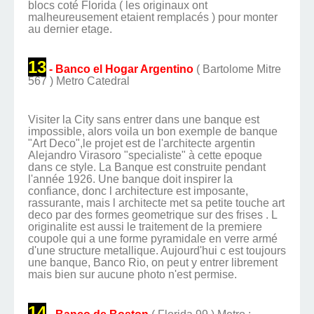
blocs coté Florida ( les originaux ont
malheureusement etaient remplacés ) pour monter
au dernier etage.
13
- Banco el Hogar Argentino
( Bartolome Mitre
567 ) Metro Catedral
Visiter la City sans entrer dans une banque est
impossible, alors voila un bon exemple de banque
"Art Deco",le projet est de l'architecte argentin
Alejandro Virasoro "specialiste" à cette epoque
dans ce style. La Banque est construite pendant
l'année 1926. Une banque doit inspirer la
confiance, donc l architecture est imposante,
rassurante, mais l architecte met sa petite touche art
deco par des formes geometrique sur des frises . L
originalite est aussi le traitement de la premiere
coupole qui a une forme pyramidale en verre armé
d'une structure metallique. Aujourd'hui c est toujours
une banque, Banco Rio, on peut y entrer librement
mais bien sur aucune photo n'est permise.
14