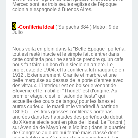
Merced sont les trois seules eglises de l'époque
coloniale espagnole à Buenos Aires.
3
-Confiteria Ideal
( Suipacha 384 ) Metro : 9 de
Julio
Nous voila en plein dans la "Belle Epoque" porteña,
tout est resté intacte et le simple fait d'entrer dans
cette confiteria pour ne serait ce prendre qu'un cafe
nous fait faire un bon d'un siecle en arriere. Le
projet date de 1904, et la confiteria fut inaugurée en
1912 . Exterieurement, Granite et marbre, et une
belle marquise au dessus de la porte d'entree avec
des vitraux. L'interieur est en boiserie venant de
Slovenie et le mobilier "Thonet" est d'origine. Au
premier etage, c est le "salon de fiesta" qui
accueille des cours de tango,( pour les fanas et
autres curieux : le mardi et le vendredi à partir de
18h30) . Les trois grosses confiterias porteñas
ancrées dans les habitudes des porteños du debut
du XXeme siecle sont en plus de l'Ideal, Le Tortoni (
sur Avenida de Mayo ) et le Molino ( dans le quartier
de Congreso aujourd'hui fermé mais classé donc
intouchable jusqu'à sa prochaine ouverture ). Les