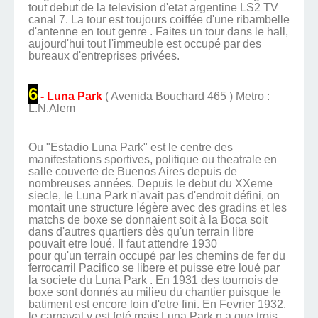
tout debut de la television d'etat argentine LS2 TV
canal 7. La tour est toujours coiffée d'une ribambelle
d'antenne en tout genre . Faites un tour dans le hall,
aujourd'hui tout l'immeuble est occupé par des
bureaux d'entreprises privées.
6
- Luna Park
( Avenida Bouchard 465 ) Metro :
L.N.Alem
Ou "Estadio Luna Park" est le centre des
manifestations sportives, politique ou theatrale en
salle couverte de Buenos Aires depuis de
nombreuses années. Depuis le debut du XXeme
siecle, le Luna Park n'avait pas d'endroit défini, on
montait une structure légère avec des gradins et les
matchs de boxe se donnaient soit à la Boca soit
dans d'autres quartiers dès qu'un terrain libre
pouvait etre loué. Il faut attendre 1930
pour qu'un terrain occupé par les chemins de fer du
ferrocarril Pacifico se libere et puisse etre loué par
la societe du Luna Park . En 1931 des tournois de
boxe sont donnés au milieu du chantier puisque le
batiment est encore loin d'etre fini. En Fevrier 1932,
le carnaval y est feté mais Luna Park n a que trois