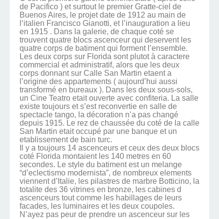
de Pacifico ) et surtout le premier Gratte-ciel de
Buenos Aires, le projet date de 1912 au main de
l‘italien Francisco Gianotti, et l’inauguration a lieu
en 1915 . Dans la galerie, de chaque coté se
trouvent quatre blocs ascenceur qui deservent les
quatre corps de batiment qui forment l’ensemble.
Les deux corps sur Florida sont plutot à caractere
commercial et administratif, alors que les deux
corps donnant sur Calle San Martin etaent a
l’origine des appartements ( aujourd’hui aussi
transformé en bureaux ). Dans les deux sous-sols,
un Cine Teatro etait ouverte avec confiteria. La salle
existe toujours et s’est reconvertie en salle de
spectacle tango, la décoration n’a pas changé
depuis 1915. Le rez de chaussée du coté de la calle
San Martin etait occupé par une banque et un
etablissement de bain turc.
Il y a toujours 14 ascenceurs et ceux des deux blocs
coté Florida montaient les 140 metres en 60
secondes. Le style du batiment est un melange
“d’eclectismo modernista”, de nombreux elements
viennent d’Italie, les pilastres de marbre Botticino, la
totalite des 36 vitrines en bronze, les cabines d
ascenceurs tout comme les habillages de leurs
facades, les luminaires et les deux coupoles.
N’ayez pas peur de prendre un ascenceur sur les