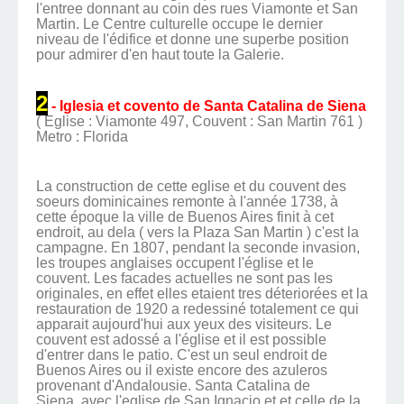
l'entree donnant au coin des rues Viamonte et San
Martin. Le Centre culturelle occupe le dernier
niveau de l'édifice et donne une superbe position
pour admirer d'en haut toute la Galerie.
2
- Iglesia et covento de Santa Catalina de Siena
( Eglise : Viamonte 497, Couvent : San Martin 761 )
Metro : Florida
La construction de cette eglise et du couvent des
soeurs dominicaines remonte à l'année 1738, à
cette époque la ville de Buenos Aires finit à cet
endroit, au dela ( vers la Plaza San Martin ) c'est la
campagne. En 1807, pendant la seconde invasion,
les troupes anglaises occupent l'église et le
couvent. Les facades actuelles ne sont pas les
originales, en effet elles etaient tres déteriorées et la
restauration de 1920 a redessiné totalement ce qui
apparait aujourd'hui aux yeux des visiteurs. Le
couvent est adossé a l'église et il est possible
d'entrer dans le patio. C'est un seul endroit de
Buenos Aires ou il existe encore des azuleros
provenant d'Andalousie. Santa Catalina de
Siena avec l'eglise de San Ignacio et et celle de la