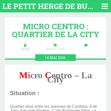
LE PETIT HERGE DE BUENOS AIRES 2026. TOUT SUR L'ARGENTINE
MICRO CENTRO :
QUARTIER DE LA CITY
Hergé
Buenos Aires
…
14
MAI
2006
M
icro
C
entro – La
City
Situation :
Quartier situé entre les avenues de Cordoba, 9 de
Julio, Eduardo Madero, Calle Bartolome Mitre. Le