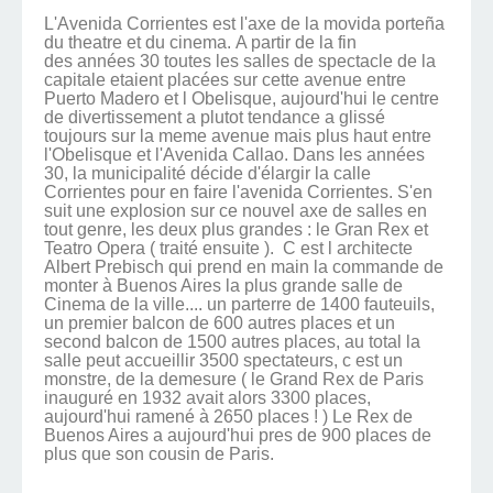
L'Avenida Corrientes est l'axe de la movida porteña
du theatre et du cinema. A partir de la fin
des années 30 toutes les salles de spectacle de la
capitale etaient placées sur cette avenue entre
Puerto Madero et l Obelisque, aujourd'hui le centre
de divertissement a plutot tendance a glissé
toujours sur la meme avenue mais plus haut entre
l'Obelisque et l'Avenida Callao. Dans les années
30, la municipalité décide d'élargir la calle
Corrientes pour en faire l'avenida Corrientes. S'en
suit une explosion sur ce nouvel axe de salles en
tout genre, les deux plus grandes : le Gran Rex et
Teatro Opera ( traité ensuite ). C est l architecte
Albert Prebisch qui prend en main la commande de
monter à Buenos Aires la plus grande salle de
Cinema de la ville.... un parterre de 1400 fauteuils,
un premier balcon de 600 autres places et un
second balcon de 1500 autres places, au total la
salle peut accueillir 3500 spectateurs, c est un
monstre, de la demesure ( le Grand Rex de Paris
inauguré en 1932 avait alors 3300 places,
aujourd'hui ramené à 2650 places ! ) Le Rex de
Buenos Aires a aujourd'hui pres de 900 places de
plus que son cousin de Paris.