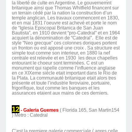
la liberté de culte en Argentine. Le gouvernemnt
britanique ainsi que Thomas Whitfield financent sur
un terrain cédé par la nation la construction d’un
temple anglican. Les travaux commencent en 1830,
et en mai 1831 l’oeuvre est achevé et porte le nom
de “Iglesia Episcopal Britanica de San Juan
Bautista”, en 1910 devient “pro-Catedral” et en 1964
acquiert la dénomination de “Catedral”.
Elle est de
style “Neo grecque” ces colonnes doriques portent
un fronton ou est apposé une croix . Sa structure est
simple tout comme son interieur, en 1880 la nef
centrale est relevée et en 1930
les deux chapelles
entourant le choeur sont terminées. C est un
monument qui rapelle comme l’influence anglaise
en ce XIXeme siècle etait important dans le Rio de
la Plata. La communauté britanique etait alors tres
présente et toute l’industrie feroviaire, portuaire,
frigorifique, tout comme les banques et les
assurances etaient aux mains de ces derniers.
12
- Galeria Guemes
( Florida 165, San Martin154
) Metro : Catedral
C’est la premiere galerie commerciale ( apres celle