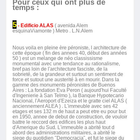
Pour ceux qui ont plus de
temps :
5
- Edificio ALAS
( avenida Alem
esquinaViamonte ) Metro . L.N.Alem
Nous voila en pleine ère péroniste, l architecture de
cette époque ( fin des annees 40, début des années
50 ) est un melange de néo classissisme
monumental avec une tendance au rationalisme,
bref pas loin de l'architecture fasciste, de la
sobrieté, de la grandeur et surtout un sentiment de
force et sutout une austerité à en mourir. Dans la
gamme des monuments péronistes de Buenos
Aires : La fondation Eva Peron ( aujourd'hui Faculté
d'Ingenierie à San Telmo ), la Banque Hypotecario
Nacional, l'Aeroport d'Ezeiza et le gratte ciel ALAS (
anciennement ALEA ) . L'immeuble avec ses 42
etages et ses 132 m de haut a peut etre eu pour but
en 1950, annee de debut de construction, de vouloir
battre le reccord des edifices les plus haut
d'Amerique du Sud. L'immeuble a abrité tout d
abord des administrations militaires, a abrité le
siege du quotidien "Democracia", et fut le siege du