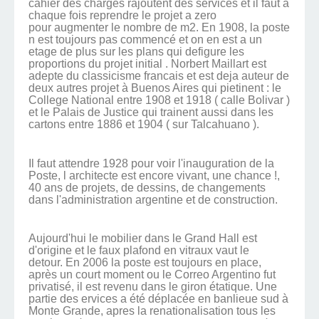
cahier des charges rajoutent des services et il faut a
chaque fois reprendre le projet a zero
pour augmenter le nombre de m2. En 1908, la poste
n est toujours pas commencé et on en est a un
etage de plus sur les plans qui defigure les
proportions du projet initial . Norbert Maillart est
adepte du classicisme francais et est deja auteur de
deux autres projet à Buenos Aires qui pietinent : le
College National entre 1908 et 1918 ( calle Bolivar )
et le Palais de Justice qui trainent aussi dans les
cartons entre 1886 et 1904 ( sur Talcahuano ).
Il faut attendre 1928 pour voir l'inauguration de la
Poste, l architecte est encore vivant, une chance !,
40 ans de projets, de dessins, de changements
dans l'administration argentine et de construction.
Aujourd'hui le mobilier dans le Grand Hall est
d'origine et le faux plafond en vitraux vaut le
detour. En 2006 la poste est toujours en place,
après un court moment ou le Correo Argentino fut
privatisé, il est revenu dans le giron étatique. Une
partie des ervices a été déplacée en banlieue sud à
Monte Grande, apres la renationalisation tous les