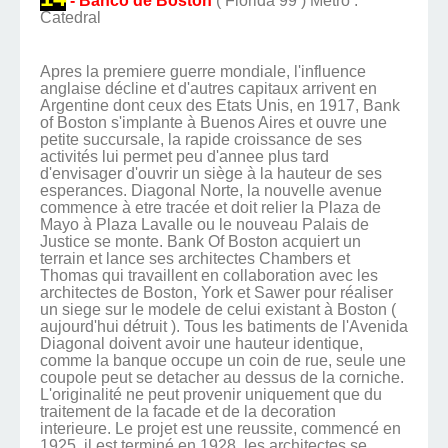
- Banco de Boston
( Florida 99 ) Metro :
Catedral
Apres la premiere guerre mondiale, l'influence
anglaise décline et d'autres capitaux arrivent en
Argentine dont ceux des Etats Unis, en 1917, Bank
of Boston s'implante à Buenos Aires et ouvre une
petite succursale, la rapide croissance de ses
activités lui permet peu d'annee plus tard
d'envisager d'ouvrir un siège à la hauteur de ses
esperances. Diagonal Norte, la nouvelle avenue
commence à etre tracée et doit relier la Plaza de
Mayo à Plaza Lavalle ou le nouveau Palais de
Justice se monte. Bank Of Boston acquiert un
terrain et lance ses architectes Chambers et
Thomas qui travaillent en collaboration avec les
architectes de Boston, York et Sawer pour réaliser
un siege sur le modele de celui existant à Boston (
aujourd'hui détruit ). Tous les batiments de l'Avenida
Diagonal doivent avoir une hauteur identique,
comme la banque occupe un coin de rue, seule une
coupole peut se detacher au dessus de la corniche.
L'originalité ne peut provenir uniquement que du
traitement de la facade et de la decoration
interieure. Le projet est une reussite, commencé en
1925, il est terminé en 1928, les architectes se