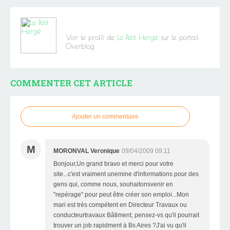
Voir le profil de
Le Petit Hergé
sur le portail
Overblog
COMMENTER CET ARTICLE
Ajouter un commentaire
M
MORONVAL Veronique
09/04/2009 09:11
Bonjour,Un grand bravo et merci pour votre
site...c'est vraiment unemine d'informations pour des
gens qui, comme nous, souhaitonsvenir en
"repérage" pour peut être créer son emploi...Mon
mari est très compétent en Directeur Travaux ou
conducteurtravaux Bâtiment, pensez-vs qu'il pourrait
trouver un job rapidment à Bs Aires ?J'ai vu qu'il