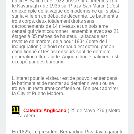
edifices Safico ( de 1932 aussi sur Corrientes ) ou
le Kavanagh ( de 1935 sur Plaza San Martin ) c'est
un exemple de la vague de modernisme qui s abat
sur la ville en ce début de décennie. Le batiment a
trois corps, deux totalement droits sans
décrochements de 14 niveaux et un troisieme
central qui vient couronner l'ensemble avec ses 21
étages à 85 métres de hauteur. La facade est
revetue de marbre, deja pour 1934 ( date de l
inauguration ) le froid et chaud est obtenu par air
conditionné et les ascenseurs sont de derniere
generation ultra rapide. Aujourd'hui le batiment est
occupé par des bureaux.
L'interet pour le visiteur est de pouvoir entrer dans
le batiment et de monter au dernier niveau ou se
trouve un restaurant-confiteria ou l'on peut admirer
la City et Puerto Madero.
11
- Catedral Anglicana
( 25 de Mayo 276 ) Metro
: L.N. Alem
En 1825, Le president Bernardino Rivadavia garanti