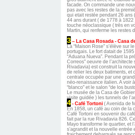
facade. On commande une nouvel
pas avec les restes de la premièr
qui etait restée pendant 26 ans 
44 ans durant ( de 1778 à 1822 )
touche néoclassique ( très en vo
Martin, qui renferme les restes d
3
– La Casa Rosada - Casa d
La “Maison Rose” s’élève sur le 
portugais. Le fort datait de 1595
“Aduana Nueva”. Pendant la prés
Correos” oeuvre de l’architecte 
Rivadavia) est construit la nouv
de relier les deux batiments, et c
centrale occupée par une grande
néo-renaissance italien. A voir à 
“blanco” et le salon “de los bust
Le musée de la Casa de Gobierno
visite guidée ) les tunnels de l’
4
- Café Tortoni
( Avenida de M
En 1858, un café au coin de la 
Café Tortoni en souvenir du ca
fait par la rue Rivadavia 826. C
Mayo transforme le quartier, et 
s'agrandit et la nouvelle entré
fraichement debarqués se rencont