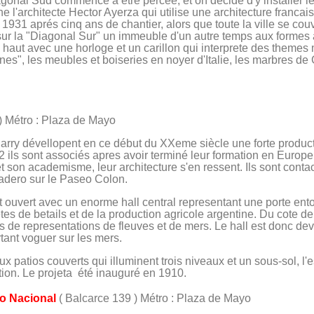
agonal Sud commence à etre percée, et on décide d'y installer 
 l'architecte Hector Ayerza qui utilise une architecture francais
 1931 aprés cinq ans de chantier, alors que toute la ville se co
er sur la "Diagonal Sur" un immeuble d'un autre temps aux form
haut avec une horloge et un carillon qui interprete des themes m
nes", les meubles et boiseries en noyer d'Italie, les marbres de
) Métro : Plaza de Mayo
rry dévellopent en ce début du XXeme siècle une forte productio
 ils sont associés apres avoir terminé leur formation en Europe
et son academisme, leur architecture s'en ressent. Ils sont conta
adero sur le Paseo Colon.
t ouvert avec un enorme hall central representant une porte en
têtes de betails et de la production agricole argentine. Du cote 
s de representations de fleuves et de mers. Le hall est donc de
tant voguer sur les mers.
deux patios couverts qui illuminent trois niveaux et un sous-sol, l
tion. Le projeta été inauguré en 1910.
o Nacional
( Balcarce 139 ) Métro : Plaza de Mayo