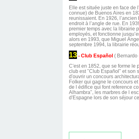
Elle est située juste en face de 
connue) de Buenos Aires en 1830
reunissaient. En 1926, l’ancien b
endroit à l’angle de rue. En 193
premier temps avec la librairie p
employés, et fonctionne jusqu’en
alors en 1993, que Miguel Ángel
septembre 1994, la librairie réou
13
- Club Español
( Bernardo 
C'est en 1852, que se forme le 
club est "Club Español" et son si
d'ouvrir un concours architectur
Folker qui gagne le concours et
de l édifice qui font referenc
Alhambra", les marbres de l esca
d'Espagne lors de son séjour cet