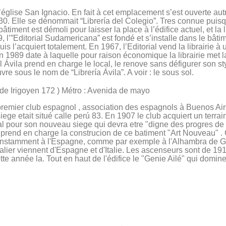
l’église San Ignacio. En fait à cet emplacement s’est ouverte autre
. Elle se dénommait “Librería del Colegio”. Tres connue puisque
âtiment est démoli pour laisser la place à l’édifice actuel, et la 
9, l’”Editorial Sudamericana” est fondé et s’installe dans le bâti
uis l’acquiert totalement. En 1967, l’Editorial vend la librairie à
 1989 date à laquelle pour raison économique la librairie met la
 Ávila prend en charge le local, le renove sans défigurer son s
vre sous le nom de “Librería Ávila”. A voir : le sous sol.
de Irigoyen 172 ) Métro : Avenida de mayo
premier club espagnol , association des espagnols à Buenos Aire
ege etait situé calle perú 83. En 1907 le club acquiert un terrain
al pour son nouveau siege qui devra etre "digne des progres de l
 prend en charge la construcion de ce batiment "Art Nouveau" . C
e constamment à l'Espagne, comme par exemple à l'Alhambra de 
lier viennent d'Espagne et d'Italie. Les ascenseurs sont de 1910
te année la. Tout en haut de l'édifice le "Genie Ailé" qui domin