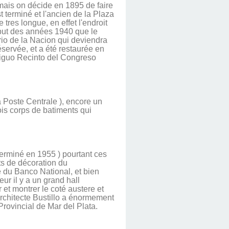
mais on décide en 1895 de faire
 terminé et l'ancien de la Plaza
res longue, en effet l'endroit
ébut des années 1940 que le
io de la Nacion qui deviendra
éservée, et a été restaurée en
ntiguo Recinto del Congreso
la Poste Centrale ), encore un
ois corps de batiments qui
terminé en 1955 ) pourtant ces
ts de décoration du
e du Banco National, et bien
eur il y a un grand hall
r et montrer le coté austere et
'architecte Bustillo a énormement
 Provincial de Mar del Plata.