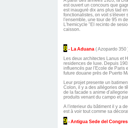
A partir des années 1920, la Di
est ouvert un concours que gagne
est inauguré dix ans plus tad en
fonctionalistes, on voit s'élev
l'ensemble, une tour de 95 m de 
L'hemicycle "El recinto de sesio
caisson.
8
- La Aduana
( Azopardo 350 
Les deux architectes Lanus et Ha
residences de luxe. Depuis 1902
influencés par l'Ecole de Paris 
future douane près de Puerto M
Leur projet presente un batimen
Colon, il y a des allégories de 
de la facade s anime d'allegorie
produits venant du campo et par
A l'interieur du bâtiment il y a 
est à voir tout comme sa décora
9
- Antigua Sede del Congres