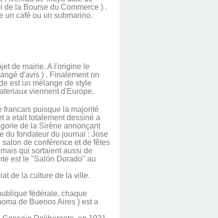
ui de la Bourse du Commerce ) .
re un café ou un submarino.
t de mairie. A l'origine le
angé d'avis ) . Finalement on
ade est un mélange de style
 materiaux viennent d'Europe.
e francais puisque la majorité
et a etait totalement dessiné a
légorie de la Sirène annonçant
e du fondateur du journal : Jose
n salon de conférence et de fêtes
 mais qui sortaient aussi de
nte est le "Salón Dorado" au
t de la culture de la ville.
république fédérale, chaque
ónoma de Buenos Aires ) est a