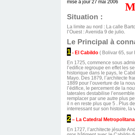
mise à jour 27 mai 2006
Situation :
La limite au nord : La calle Bart
l’Ouest : Avenida 9 de julio.
Le Principal à conna
1
- El Cabildo
( Bolivar 65, sur
En 1725, commence sous adminis
l’edifice regroupe en effet les 
historique dans le pays, le Cab
Mayo. Des 1879, l’architecte fra
1889 pour l’ouverture de la nouv
l’édifice, le percement de la no
laterales destabilise l’ensemble, 
remplacer par une autre plus pet
il n en reste plus que 5 . Plus 
interressant sur son histoire, la
2
– La Catedral Metropolitana
En 1727, l’architecte jésuite A
gros bâtiment avec le Cabildo de