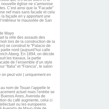
 nouvelle église ne s’armonise
ntes. C’est ainsi que la “Facade”
ne nef mais sans facade et cela
e la façade en y apportant une
 l‘intérieur le mausolée de San
 de Mayo
it la ville des assauts des
moli lors de la construction de la
n) se construit le “Palacio de
partie nord (aujourd’hui calle
inrich Aberg. En 1894, on décide
uit les travaux, la partie
facade de l’ensemble d’un style
r “Italia” et “Francia”, le salon
e on peut voir ( uniquement en
s au nom de Touan l'appelle le
acement actuel mais l'entrée se
de Buenos Aires, Avenida de
tion du café augmente, celui ci
tellectuel ou les europeens
coté Avenida de Mayo date de