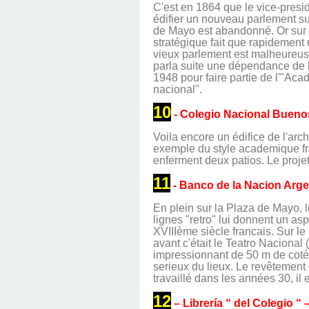
C'est en 1864 que le vice-presi
édifier un nouveau parlement su
de Mayo est abandonné. Or sur l
stratégique fait que rapidement
vieux parlement est malheureus
parla suite une dépendance de la
1948 pour faire partie de l'"Ac
nacional".
10
- Colegio Nacional Bueno
Voila encore un édifice de l'arch
exemple du style academique fra
enferment deux patios. Le projet
11
- Banco de la Nacion Arge
En plein sur la Plaza de Mayo, l
lignes "retro" lui donnent un 
XVIIIème siècle francais. Sur le
avant c'était le Teatro Nacional (
impressionnant de 50 m de coté et
serieux du lieux. Le revêtement 
travaillé dans les années 30, il 
12
– Librería “ del Colegio “ 