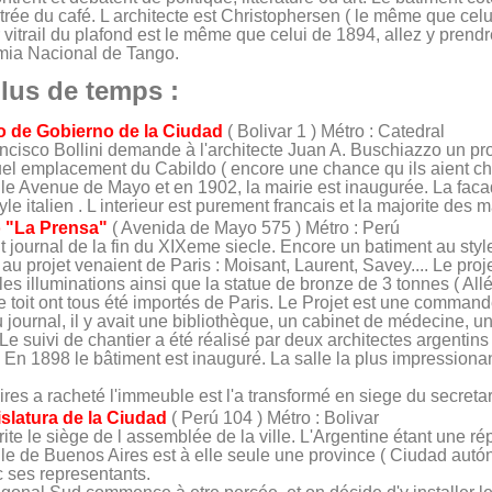
rée du café. L architecte est Christophersen ( le même que cel
 vitrail du plafond est le même que celui de 1894, allez y prend
emia Nacional de Tango.
lus de temps :
io de Gobierno de la Ciudad
( Bolivar 1 ) Métro : Catedral
ancisco Bollini demande à l'architecte Juan A. Buschiazzo un proje
ctuel emplacement du Cabildo ( encore une chance qu ils aient ch
elle Avenue de Mayo et en 1902, la mairie est inaugurée. La fac
tyle italien . L interieur est purement francais et la majorite des
io "La Prensa"
( Avenida de Mayo 575 ) Métro : Perú
nt journal de la fin du XIXeme siecle. Encore un batiment au styl
 au projet venaient de Paris : Moisant, Laurent, Savey.... Le proj
 les illuminations ainsi que la statue de bronze de 3 tonnes ( Al
le toit ont tous été importés de Paris. Le Projet est une command
u journal, il y avait une bibliothèque, un cabinet de médecine, u
Le suivi de chantier a été réalisé par deux architectes argentins
. En 1898 le bâtiment est inauguré. La salle la plus impressiona
res a racheté l'immeuble est l'a transformé en siege du secretaria
islatura de la Ciudad
( Perú 104 ) Métro : Bolivar
brite le siège de l assemblée de la ville. L'Argentine étant une 
lle de Buenos Aires est à elle seule une province ( Ciudad aut
 ses representants.