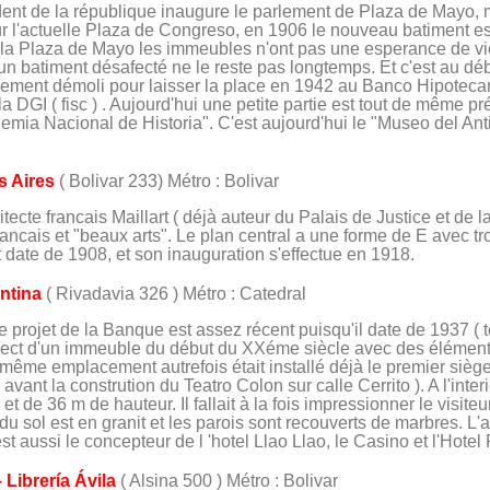
dent de la république inaugure le parlement de Plaza de Mayo, 
r l'actuelle Plaza de Congreso, en 1906 le nouveau batiment est
a Plaza de Mayo les immeubles n'ont pas une esperance de vie t
 un batiment désafecté ne le reste pas longtemps. Et c'est au d
ement démoli pour laisser la place en 1942 au Banco Hipotecar
 DGI ( fisc ) . Aujourd'hui une petite partie est tout de même pr
ademia Nacional de Historia". C'est aujourd'hui le "Museo del A
s Aires
( Bolivar 233) Métro : Bolivar
itecte francais Maillart ( déjà auteur du Palais de Justice et de 
ncais et "beaux arts". Le plan central a une forme de E avec tr
 date de 1908, et son inauguration s'effectue en 1918.
ntina
( Rivadavia 326 ) Métro : Catedral
e projet de la Banque est assez récent puisqu'il date de 1937 ( 
aspect d'un immeuble du début du XXéme siècle avec des élémen
 même emplacement autrefois était installé déjà le premier sièg
 avant la constrution du Teatro Colon sur calle Cerrito ). A l'interi
 de 36 m de hauteur. Il fallait à la fois impressionner le visiteu
du sol est en granit et les parois sont recouverts de marbres. L
est aussi le concepteur de l 'hotel Llao Llao, le Casino et l'Hotel
– Librería Ávila
( Alsina 500 ) Métro : Bolivar