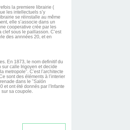
fois la premiere librairie (
 les intellectuels s’y
librairie se réinstalle au même
ment, elle s’associe dans un
 une cooperative crée par les
 clef sous le paillasson.
C’est
tyle des annnées 20, et en
s. En 1873, le nom definitif du
 sur calle Irigoyen et decide
a metropole". C'est l'architecte
e sont des éléments à l'interier
Grenade dans le "Salón
 et ont été donnés par l'Infante
e sur sa coupole.