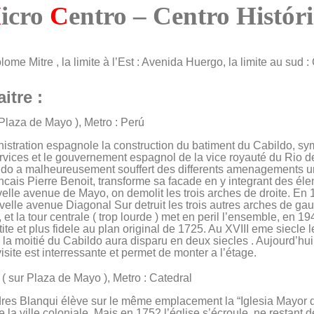
M
icro
C
entro – Centro Histór
olome Mitre , la limite à l’Est : Avenida Huergo, la limite au sud :
itre :
 Plaza de Mayo ), Metro : Perú
tration espagnole la construction du batiment du Cabildo, sym
services et le gouvernement espagnol de la vice royauté du Rio d
ildo a malheureusement souffert des differents amenagements u
ncais Pierre Benoit, transforme sa facade en y integrant des éle
elle avenue de Mayo, on demolit les trois arches de droite. En 
uvelle avenue Diagonal Sur detruit les trois autres arches de ga
et la tour centrale ( trop lourde ) met en peril l’ensemble, en 194
ite et plus fidele au plan original de 1725. Au XVIII eme siecle 
de la moitié du Cabildo aura disparu en deux siecles . Aujourd’
 visite est interressante et permet de monter a l’étage.
( sur Plaza de Mayo ), Metro : Catedral
ndres Blanqui élève sur le même emplacement la “Iglesia Mayor d
 la ville coloniale. Mais en 1752 l’église s’écroule, ne restant d