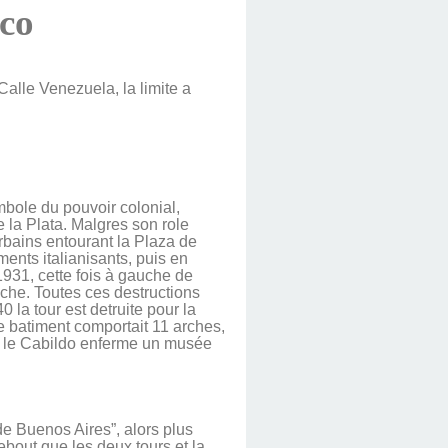
ico
 Calle Venezuela, la limite a
bole du pouvoir colonial,
e la Plata. Malgres son role
rbains entourant la Plaza de
ments italianisants, puis en
1931, cette fois à gauche de
uche. Toutes ces destructions
0 la tour est detruite pour la
le batiment comportait 11 arches,
hui le Cabildo enferme un musée
e Buenos Aires”, alors plus
ebout que les deux tours et la