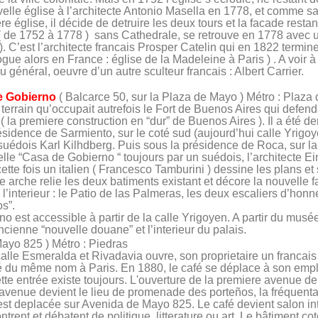
le église à l’architecte Antonio Masella en 1778, et comme sa
e église, il décide de detruire les deux tours et la facade resta
( de 1752 à 1778 )
sans Cathedrale, se retrouve en 1778 avec u
. C’est l’architecte francais Prosper Catelin qui en 1822 termin
gue alors en France : église de la Madeleine à Paris ) . A voir à
u général, oeuvre d’un autre sculteur francais : Albert Carrier.
e Gobierno
( Balcarce 50, sur la Plaza de Mayo ) Métro : Plaza
terrain qu’occupait autrefois le Fort de Buenos Aires qui defenda
 ( la premiere construction en “dur” de Buenos Aires ). Il a été de
idence de Sarmiento, sur le coté sud (aujourd’hui calle Yrigoye
suédois Karl Kilhdberg. Puis sous la présidence de Roca, sur la 
elle “Casa de Gobierno “ toujours par un suédois, l’architecte E
ette fois un italien ( Francesco Tamburini ) dessine les plans et s
 arche relie les deux batiments existant et décore la nouvelle 
l’interieur : le Patio de las Palmeras, les deux escaliers d’honneu
os”.
 est accessible à partir de la calle Yrigoyen. A partir du musé
ancienne “nouvelle douane” et l’interieur du palais.
ayo 825 ) Métro : Piedras
calle Esmeralda et Rivadavia ouvre, son proprietaire un francai
fé du même nom à Paris. En 1880, le café se déplace à son empl
ette entrée existe toujours. L'ouverture de la premiere avenue 
l'avenue devient le lieu de promenade des porteños, la fréquenta
e est deplacée sur Avenida de Mayo 825. Le café devient salon in
rent et débatent de politique, litterature ou art. Le bâtiment 