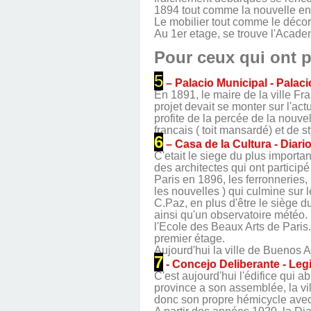
1894 tout comme la nouvelle ent
Le mobilier tout comme le décor
Au 1er etage, se trouve l'Acad
Pour ceux qui ont p
5
– Palacio Municipal - Palac
En 1891, le maire de la ville Fr
projet devait se monter sur l'a
profite de la percée de la nouv
francais ( toit mansardé) et de s
6
– Casa de la Cultura - Diar
C'etait le siege du plus importa
des architectes qui ont participé
Paris en 1896, les ferronneries,
les nouvelles ) qui culmine sur 
C.Paz, en plus d'être le siège d
ainsi qu'un observatoire météo. 
l'Ecole des Beaux Arts de Paris
premier étage.
Aujourd'hui la ville de Buenos Ai
7
- Concejo Deliberante - Leg
C'est aujourd'hui l'édifice qui a
province a son assemblée, la vi
donc son propre hémicycle avec