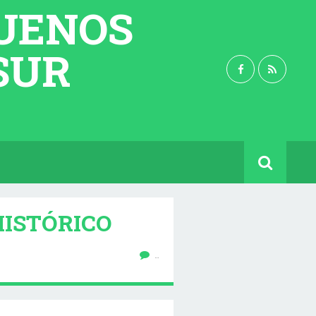
BUENOS
 SUR
HISTÓRICO
…