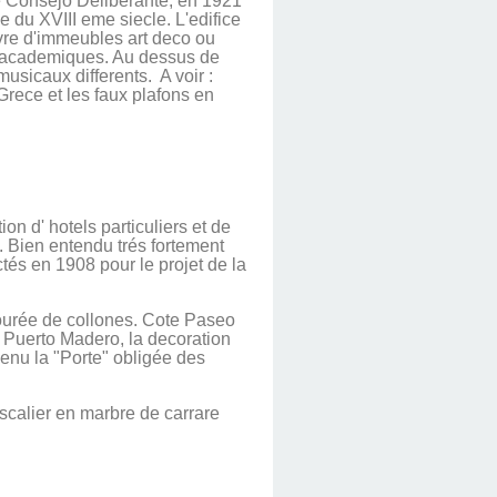
le Consejo Deliberante, en 1921
e du XVIII eme siecle. L'edifice
uvre d'immeubles art deco ou
es academiques. Au dessus de
usicaux differents. A voir :
 Grece et les faux plafons en
n d' hotels particuliers et de
. Bien entendu trés fortement
ctés en 1908 pour le projet de la
tourée de collones. Cote Paseo
de Puerto Madero, la decoration
venu la "Porte" obligée des
'escalier en marbre de carrare