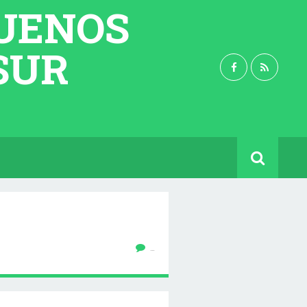
BUENOS
 SUR
…