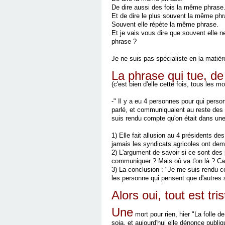
De dire aussi des fois la même phrase
Et de dire le plus souvent la même phr
Souvent elle répète la même phrase.
Et je vais vous dire que souvent elle n
phrase ?
Je ne suis pas spécialiste en la matièr
La phrase qui tue, de 
(c'est bien d'elle cette fois, tous les 
-" Il y a eu 4 personnes pour qui perso
parlé, et communiquaient au reste des ar
suis rendu compte qu'on était dans une 
1) Elle fait allusion au 4 présidents de
jamais les syndicats agricoles ont dem
2) L'argument de savoir si ce sont des 
communiquer ? Mais où va t'on là ? Ca d
3) La conclusion : "Je me suis rendu c
les personne qui pensent que d'autres 
Alors oui, tout est tri
Une
mort pour rien, hier "La folle 
soja, et aujourd'hui elle dénonce publi