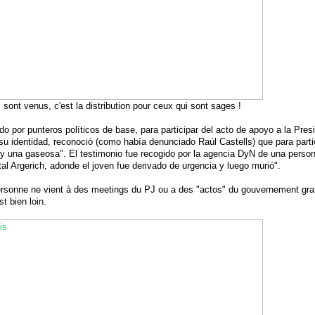
 sont venus, c'est la distribution pour ceux qui sont sages !
ado por punteros políticos de base, para participar del acto de apoyo a la Pre
su identidad, reconoció (como había denunciado Raúl Castells) que para partic
 una gaseosa". El testimonio fue recogido por la agencia DyN de una person
l Argerich, adonde el joven fue derivado de urgencia y luego murió".
personne ne vient à des meetings du PJ ou a des "actos" du gouvernement gratu
t bien loin.