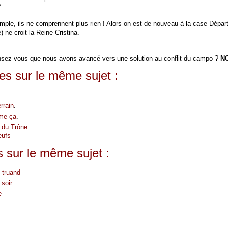
?
simple, ils ne comprennent plus rien ! Alors on est de nouveau à la case Dépar
ne croit la Reine Cristina.
nsez vous que nous avons avancé vers une solution au conflit du campo ?
NO
les sur le même sujet :
rrain
.
mme ça
.
 du Trône
.
eufs
s sur le même sujet :
e truand
 soir
e