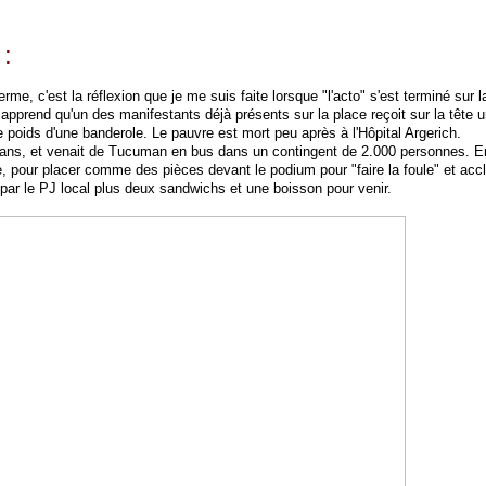
 :
erme, c'est la réflexion que je me suis faite lorsque "l'acto" s'est terminé sur
 apprend qu'un des manifestants déjà présents sur la place reçoit sur la tête
e poids d'une banderole. Le pauvre est mort peu après à l'Hôpital Argerich.
t 21 ans, et venait de Tucuman en bus dans un contingent de 2.000 personnes. 
e, pour placer comme des pièces devant le podium pour "faire la foule" et acc
 par le PJ local plus deux sandwichs et une boisson pour venir.