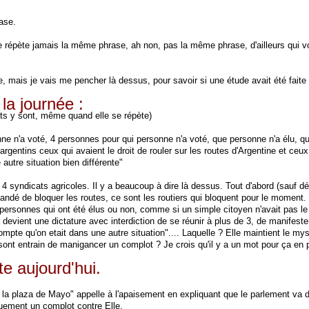
.
ase.
e répète jamais la même phrase, ah non, pas la même phrase, d'ailleurs qui vo
e, mais je vais me pencher là dessus, pour savoir si une étude avait été faite
la journée :
mots y sont, même quand elle se répète)
nne n'a voté, 4 personnes pour qui personne n'a voté, que personne n'a élu, qui
gentins ceux qui avaient le droit de rouler sur les routes d'Argentine et ceux 
autre situation bien différente"
s 4 syndicats agricoles. Il y a beaucoup à dire là dessus. Tout d'abord (sauf d
andé de bloquer les routes, ce sont les routiers qui bloquent pour le moment.
personnes qui ont été élus ou non, comme si un simple citoyen n'avait pas le dr
evient une dictature avec interdiction de se réunir à plus de 3, de manifeste
ompte qu'on etait dans une autre situation".... Laquelle ? Elle maintient le 
sont entrain de manigancer un complot ? Je crois qu'il y a un mot pour ça en p
ste aujourd'hui.
de la plaza de Mayo" appelle à l'apaisement en expliquant que le parlement va d
quement un complot contre Elle.