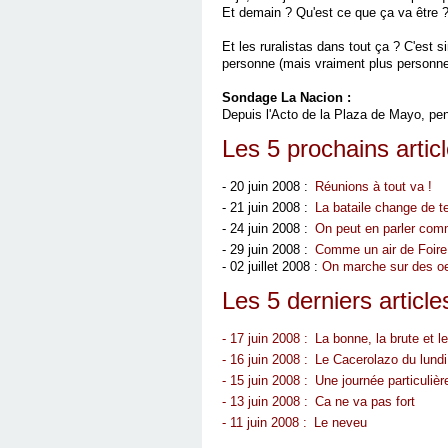
Et demain ? Qu'est ce que ça va être 
Et les ruralistas dans tout ça ? C'est 
personne (mais vraiment plus personne) 
Sondage La Nacion :
Depuis l'Acto de la Plaza de Mayo, pe
Les 5 prochains artic
- 20 juin 2008 :
Réunions à tout va !
- 21 juin 2008 :
La bataile change de te
- 24 juin 2008 :
On peut en parler co
- 29 juin 2008 :
Comme un air de Foire
- 02 juillet 2008 :
On marche
sur des o
Les 5 derniers article
- 17 juin 2008 :
La bonne, la brute et l
- 16 juin 2008 :
Le Cacerolazo du lundi
- 15 juin 2008 :
Une journée particulièr
- 13 juin 2008 :
Ca ne va pas fort
- 11 juin 2008 :
Le neveu