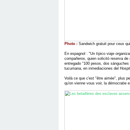
Photo :
Sandwich gratuit pour ceux qui
En espagnol : "Un típico viaje organiz
compañeros, quien solicitó reserva de 
entregado "100 pesos, dos sánguches y
tucumana, en inmediaciones del Hospita
Voilà ce que c'est "être aimée", plus 
qu'on vienne vous voir, la démocratie es