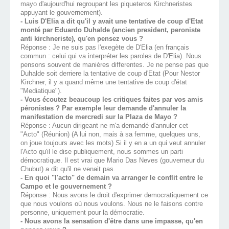
mayo d'aujourd'hui regroupant les piqueteros Kirchneristes
appuyant le gouvernement).
- Luis D'Elia a dit qu'il y avait une tentative de coup d'Etat
monté par Eduardo Duhalde (ancien president, peroniste
anti kirchneriste), qu'en pensez vous ?
Réponse : Je ne suis pas l'exegète de D'Elia (en français
commun : celui qui va interpréter les paroles de D'Elia). Nous
pensons souvent de manières differentes. Je ne pense pas que
Duhalde soit derriere la tentative de coup d'Etat (Pour Nestor
Kirchner, il y a quand même une tentative de coup d'état
"Mediatique").
- Vous écoutez beaucoup les critiques faites par vos amis
péronistes ? Par exemple leur demande d'annuler la
manifestation de mercredi sur la Plaza de Mayo ?
Réponse : Aucun dirigeant ne m'a demandé d'annuler cet
"Acto" (Réunion) (A lui non, mais à sa femme, quelques uns,
on joue toujours avec les mots) Si il y en a un qui veut annuler
l'Acto qu'il le dise publiquement, nous sommes un parti
démocratique. Il est vrai que Mario Das Neves (gouverneur du
Chubut) a dit qu'il ne venait pas.
- En quoi "l'acto" de demain va arranger le conflit entre le
Campo et le gouvernement ?
Réponse : Nous avons le droit d'exprimer democratiquement ce
que nous voulons où nous voulons. Nous ne le faisons contre
personne, uniquement pour la démocratie.
- Nous avons la sensation d'être dans une impasse, qu'en