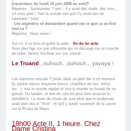
(cacerolazo du lundi 16 juin 2008 au soir)?
Réponse : Spontanées ? non !, il y avait des mails, des sms,...
s'il vous plait ! Tout le monde sait qu'il n'y avait rien de
spontané ! (rire)
- Les argentins se demandent quand est ce que ca va finir
tout ca ?
Réponse : Nous aussi !
Sur ce, il se lève et quitte la salle...
fin du Ier acte.
Gros plan figé sur une silhouette qui se découpe sur un couché
de soleil, Nestor Kirchner sur son cheval :
Le Truand
...ouhouh...ouhouh... yayaya !
Les réactions ensuite ? j'etais dans un petit bar à ce moment
là, (plutot classe moyenne basse, chauffeur de taxi, remis
etc...), tout le monde rigolait et tout le monde se foutait de sa
gueule. Du baratin, et rien de concret pour faire avancer le
shmilblick. La seule de chose de sure était que le lendemain
avait bien lieu el "Acto", et qu'il y aurait surement de la casse
sur la PLaza de Mayo.
18h00 Acte II, 1 heure. Chez
Dame Cristina