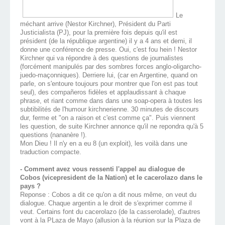
Le
méchant arrive (Nestor Kirchner), Président du Parti
Justicialista (PJ), pour la première fois depuis qu'il est
président (de la république argentine) il y a 4 ans et demi, il
donne une conférence de presse. Oui, c'est fou hein ! Nestor
Kirchner qui va répondre à des questions de journalistes
(forcément manipulés par des sombres forces anglo-oligarcho-
juedo-maçonniques). Derriere lui, (car en Argentine, quand on
parle, on s'entoure toujours pour montrer que l'on est pas tout
seul), des compañeros fidèles et applaudissant à chaque
phrase, et riant comme dans dans une soap-opera à toutes les
subtibilités de l'humour kirchnerienne. 30 minutes de discours
dur, ferme et "on a raison et c'est comme ça". Puis viennent
les question, de suite Kirchner annonce qu'il ne repondra qu'à 5
questions (nananère !).
Mon Dieu ! Il n'y en a eu 8 (un exploit), les voilà dans une
traduction compacte.
- Comment avez vous ressenti l'appel au dialogue de
Cobos (vicepresident de la Nation) et le cacerolazo dans le
pays ?
Reponse : Cobos a dit ce qu'on a dit nous même, on veut du
dialogue. Chaque argentin a le droit de s'exprimer comme il
veut. Certains font du cacerolazo (de la casserolade), d'autres
vont à la PLaza de Mayo (allusion à la réunion sur la Plaza de