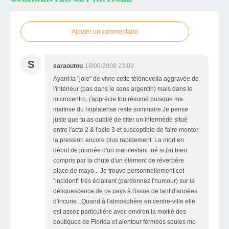
Ajouter un commentaire
S
saraoutou
18/06/2008 23:09
Ayant la "joie" de vivre cette télénovella aggravée de
l'intérieur (pas dans le sens argentin) mais dans le
microcentro, j'apprécie ton résumé puisque ma
maitrise du rioplatense reste sommaire.Je pense
juste que tu as oublié de citer un intermède situé
entre l'acte 2 & l'acte 3 et susceptible de faire monter
la pression encore plus rapidement: La mort en
début de journée d'un manifestant tué si j'ai bien
compris par la chute d'un élément de réverbère
place de mayo... Je trouve personnellement cet
"incident" trés éclairant (pardonnez l'humour) sur la
déliquescence de ce pays à l'issue de tant d'années
d'incurie...Quand à l'atmosphère en centre-ville elle
est assez particulière avec environ la moitié des
boutiques de Florida et alentour fermées seules me