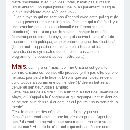
d'être présidente avec 46% des votes, n'etait pas suffisant".
(sous entendu, pourquoi passer une loi au parlement, puisque
je suis présidente avec 46% des voix).
- "Les citoyens qui ne sont pas d'accord avec cette politique (la
sienne) peuvent recourir à la justice (c'est ce qui a été fait il y a
une semaine pour inconstitutionnalité de l'impôt sur les
rétentions), mais si en plus ils veulent changer le modèle
économique (le sien) du pays, ce qu'ils doivent faire, c'est de
monter un parti politique, se présenter et gagner les élections".
(En un mot : l'opposition on n'en a rien à foutre, et les
revendications syndicales qui ne collent pas à notre
programme, ils peuvent se les mettre au...)
Mais
, car il y a un "mais" comme Cristina est gentille,
comme Cristina est bonne, elle propose (enfin pas elle, car elle
ne peux pas perdre la face !). Disons que son viceprésident
Julio Cobos a soumis une bonne idée ( L'idée en fait serait
venue du sénateur Jose Pampuro).
Cette idée est de se dire : "On a un truc au bout de l'avenida de
Mayo, qui s'appelle le Congreso et qui regroupe un truc dont on
ne se sert plus depuis 4 et demi et qui pourrait nous sortir de la
merde"
C'est la chambre des députés....... il fallait y penser !
Des députés vont discuter une loi, c'est dingue en Argentine,
non ? ils vont même voter pour savoir si une majorité va dire
oui ou non ! Et cette loi c'est celle qui est passée par decret