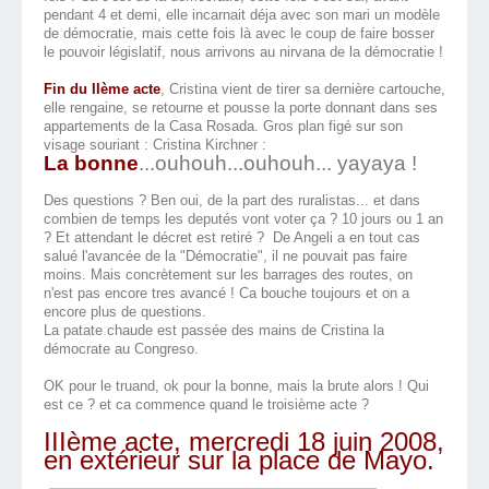
pendant 4 et demi, elle incarnait déja avec son mari un modèle
de démocratie, mais cette fois là avec le coup de faire bosser
le pouvoir législatif, nous arrivons au nirvana de la démocratie !
Fin du IIème acte
, Cristina vient de tirer sa dernière cartouche,
elle rengaine, se retourne et pousse la porte donnant dans ses
appartements de la Casa Rosada. Gros plan figé sur son
visage souriant : Cristina Kirchner :
La bonne
...ouhouh...ouhouh... yayaya !
Des questions ? Ben oui, de la part des ruralistas... et dans
combien de temps les deputés vont voter ça ? 10 jours ou 1 an
? Et attendant le décret est retiré ? De Angeli a en tout cas
salué l'avancée de la "Démocratie", il ne pouvait pas faire
moins. Mais concrètement sur les barrages des routes, on
n'est pas encore tres avancé ! Ca bouche toujours et on a
encore plus de questions.
La patate chaude est passée des mains de Cristina la
démocrate au Congreso.
OK pour le truand, ok pour la bonne, mais la brute alors ! Qui
est ce ? et ca commence quand le troisième acte ?
IIIème acte, mercredi 18 juin 2008,
en extérieur sur la place de Mayo.