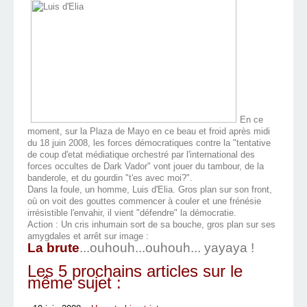
En ce
moment, sur la Plaza de Mayo en ce beau et froid après midi
du 18 juin 2008, les forces démocratiques contre la "tentative
de coup d'etat médiatique orchestré par l'international des
forces occultes de Dark Vador" vont jouer du tambour, de la
banderole, et du gourdin "t'es avec moi?".
Dans la foule, un homme, Luis d'Elia. Gros plan sur son front,
où on voit des gouttes commencer à couler et une frénésie
irrésistible l'envahir, il vient "défendre" la démocratie.
Action : Un cris inhumain sort de sa bouche, gros plan sur ses
amygdales et arrêt sur image :
La brute
...ouhouh...ouhouh... yayaya !
Les 5 prochains articles sur le
même sujet :