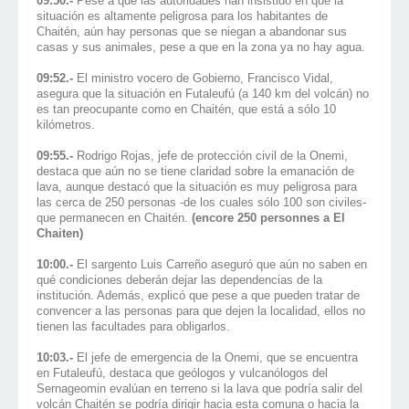
09:50.-
Pese a que las autoridades han insistido en que la
situación es altamente peligrosa para los habitantes de
Chaitén, aún hay personas que se niegan a abandonar sus
casas y sus animales, pese a que en la zona ya no hay agua.
09:52.-
El ministro vocero de Gobierno, Francisco Vidal,
asegura que la situación en Futaleufú (a 140 km del volcán) no
es tan preocupante como en Chaitén, que está a sólo 10
kilómetros.
09:55.-
Rodrigo Rojas, jefe de protección civil de la Onemi,
destaca que aún no se tiene claridad sobre la emanación de
lava, aunque destacó que la situación es muy peligrosa para
las cerca de 250 personas -de los cuales sólo 100 son civiles-
que permanecen en Chaitén.
(encore 250 personnes a El
Chaiten)
10:00.-
El sargento Luis Carreño aseguró que aún no saben en
qué condiciones deberán dejar las dependencias de la
institución. Además, explicó que pese a que pueden tratar de
convencer a las personas para que dejen la localidad, ellos no
tienen las facultades para obligarlos.
10:03.-
El jefe de emergencia de la Onemi, que se encuentra
en Futaleufú, destaca que geólogos y vulcanólogos del
Sernageomin evalúan en terreno si la lava que podría salir del
volcán Chaitén se podría dirigir hacia esta comuna o hacia la