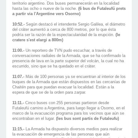
territorio argentino. Dos buses permanecerán en la localidad
hasta las ocho o nueve de la noche.
(6 bus de Futaleufú prets
a partir via l'Argentine vers Osorno)
10:52.-
Según destacó el intendente Sergio Galilea, el diámetro
del cráter aumentó a cerca de 800 metros, por lo que ésta
podría ser la razón de la espectacularidad de la erupción.
(le
cratere s'est elargi a 800m)
11:00.-
Un reportero de TVN pudo escuchar, a través de
conversaciones radiales de la Armada, que se ha confirmado la
presencia de lava en la parte superior del volcán, la cual no ha
escurrido, sino que se ha quedado en el cráter.
11:07.-
Más de 100 personas ya se encuentran al interior de los
buques de la Armada que están dispuestos en las cercanías de
Chaitén para que puedan evacuar la localidad. Están a la
espera de que se de la orden para zarpar.
11:11.-
Cinco buses con 255 personas partieron desde
Futaleufú camino a Argentina, para luego llegar a Osorno, en el
marco de la evacuación programa para los vecinos que aún se
encontraban en el lugar.
(les bus sont partis de Futaleufu)
11:15.-
La Armada ha dispuesto diversos medios para realizar
la evacuación de emergencia de las personas que aún