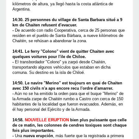
kilómetros de altura, ya llegó hasta la costa atlántica de
Argentina.
14:30. 25 personnes du village de Santa Barbara situé a 9
km de Chaiten refusent d'evacuer.
-
De acuerdo con radio Cooperativa, cerca de 25 personas que
residen en el pueblo de Santa Bárbara, a nueve kilómetros de
Chaitén, se rehúsan a abandonar la zona.
14:41. Le ferry "Colono" vient de quitter Chaiten avec
quelques voitures pour l'ile de Chiloe.
-
El transbordador "Colono" ya zarpó desde Chaitén,
transportando algunos vehículos que estaban en dicha
comuna. Su destino es la isla de Chiloé.
14:50. Le navire "Merino" est toujours en quai de Chaiten
avec 150 civils n'a aps encore recu l'ordre d'amarrer.
-
Aún no se ha emitido la orden para que el buque "Merino" de
la Armada zarpe de Chaitén rumbo a Castro con cerca de 150
habitantes de la localidad que fueron evacuados. Además, en
él hay personal del Ejército y de la Armada.
14:58.
NOUVELLE ERUPTION
bien plus puissante que celle
de ce matin, les colonnes de cendres toxiques sont chaque
fois plus importantes.
-
Una
nueva erupción
, más fuerte que la registrada a primera