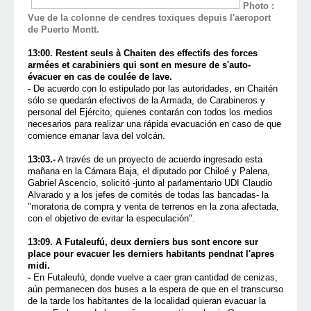
Photo :
Vue de la colonne de cendres toxiques depuis l'aeroport
de Puerto Montt.
13:00. Restent seuls à Chaiten des effectifs des forces
armées et carabiniers qui sont en mesure de s'auto-
évacuer en cas de coulée de lave.
-
De acuerdo con lo estipulado por las autoridades, en Chaitén
sólo se quedarán efectivos de la Armada, de Carabineros y
personal del Ejército, quienes contarán con todos los medios
necesarios para realizar una rápida evacuación en caso de que
comience emanar lava del volcán.
13:03.-
A través de un proyecto de acuerdo ingresado esta
mañana en la Cámara Baja, el diputado por Chiloé y Palena,
Gabriel Ascencio, solicitó -junto al parlamentario UDI Claudio
Alvarado y a los jefes de comités de todas las bancadas- la
"moratoria de compra y venta de terrenos en la zona afectada,
con el objetivo de evitar la especulación".
13:09. A Futaleufú, deux derniers bus sont encore sur
place pour evacuer les derniers habitants pendnat l'apres
midi.
-
En Futaleufú, donde vuelve a caer gran cantidad de cenizas,
aún permanecen dos buses a la espera de que en el transcurso
de la tarde los habitantes de la localidad quieran evacuar la