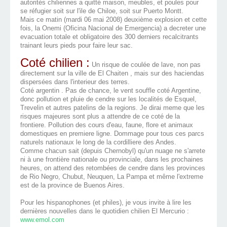
autorités chiliennes a quitté maison, meubles, et poules pour
se réfugier soit sur l'ile de Chiloe, soit sur Puerto Montt.
Mais ce matin (mardi 06 mai 2008) deuxième explosion et cette
fois, la Onemi (Oficina Nacional de Emergencia) a decreter une
evacuation totale et obligatoire des 300 derniers recalcitrants
trainant leurs pieds pour faire leur sac.
Coté chilien :
Un risque de coulée de lave, non pas
directement sur la ville de El Chaiten , mais sur des haciendas
dispersées dans l'interieur des terres.
Coté argentin . Pas de chance, le vent souffle coté Argentine,
donc pollution et pluie de cendre sur les localités de Esquel,
Trevelin et autres patelins de la regions. Je dirai meme que les
risques majeures sont plus a attendre de ce coté de la
frontiere. Pollution des cours d'eau, faune, flore et animaux
domestiques en premiere ligne. Dommage pour tous ces parcs
naturels nationaux le long de la cordilliere des Andes.
Comme chacun sait (depuis Chernobyl) qu'un nuage ne s'arrete
ni à une frontière nationale ou provinciale, dans les prochaines
heures, on attend des retombées de cendre dans les provinces
de Rio Negro, Chubut, Neuquen, La Pampa et même l'extreme
est de la province de Buenos Aires.
Pour les hispanophones (et philes), je vous invite à lire les
dernières nouvelles dans le quotidien chilien El Mercurio :
www.emol.com