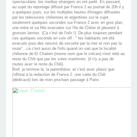
spectaculaire, les medias etrangers en ont parlé. En passant,
au sujet du reportage diffusé par France 2 au journal de 20h il y
a quelques jours, sur les multiples heures d'images diffusées
par les televisions chiliennes et argentines sur le sujet,
seulement quelques secondes sur France 2 avec en gros plan,
une mère et sa fille evacuées sur l'ile de Chiloe et pleurant à
grosses larmes. (Ca c'est de l'info !). De plus toujours pendant
ces quelques seconde en voix off : " les habitants ont été
evacués pour des raisons de securité par la mer et non pas la
route"...ca c'est aussi de l'info quand on sait que la localité
chilienne de El Chaiten (meme nom que le volcan) n'est relié au
reste du Chili que par les voies maritimes. (il n'y a pas de
routes avec le reste du Chili).
Bref, je termine là. la parenthèse, et c'est avec plaisir que
j'offrirai à la redaction de France 2, une carte du Chili
(dédicacé) lors de mon prochain passage à Paris.