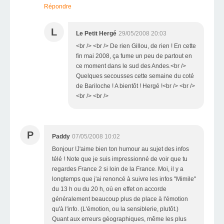
Répondre
L
Le Petit Hergé
29/05/2008 20:03
<br /> <br /> De rien Gillou, de rien ! En cette
fin mai 2008, ça fume un peu de partout en
ce moment dans le sud des Andes.<br />
Quelques secousses cette semaine du coté
de Bariloche ! A bientôt ! Hergé !<br /> <br />
<br /> <br />
P
Paddy
07/05/2008 10:02
Bonjour !J'aime bien ton humour au sujet des infos
télé ! Note que je suis impressionné de voir que tu
regardes France 2 si loin de la France. Moi, il y a
longtemps que j'ai renoncé à suivre les infos "Mimile"
du 13 h ou du 20 h, où en effet on accorde
généralement beaucoup plus de place à l'émotion
qu'à l'info. (L'émotion, ou la sensiblerie, plutôt.)
Quant aux erreurs géographiques, même les plus