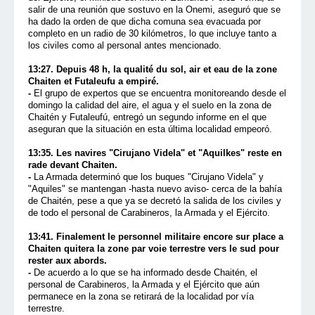
salir de una reunión que sostuvo en la Onemi, aseguró que se
ha dado la orden de que dicha comuna sea evacuada por
completo en un radio de 30 kilómetros, lo que incluye tanto a
los civiles como al personal antes mencionado.
13:27. Depuis 48 h, la qualité du sol, air et eau de la zone
Chaiten et Futaleufu a empiré.
-
El grupo de expertos que se encuentra monitoreando desde el
domingo la calidad del aire, el agua y el suelo en la zona de
Chaitén y Futaleufú, entregó un segundo informe en el que
aseguran que la situación en esta última localidad empeoró.
13:35. Les navires "Cirujano Videla" et "Aquilkes" reste en
rade devant Chaiten.
-
La Armada determinó que los buques "Cirujano Videla" y
"Aquiles" se mantengan -hasta nuevo aviso- cerca de la bahía
de Chaitén, pese a que ya se decretó la salida de los civiles y
de todo el personal de Carabineros, la Armada y el Ejército.
13:41. Finalement le personnel militaire encore sur place a
Chaiten quitera la zone par voie terrestre vers le sud pour
rester aux abords.
-
De acuerdo a lo que se ha informado desde Chaitén, el
personal de Carabineros, la Armada y el Ejército que aún
permanece en la zona se retirará de la localidad por vía
terrestre.