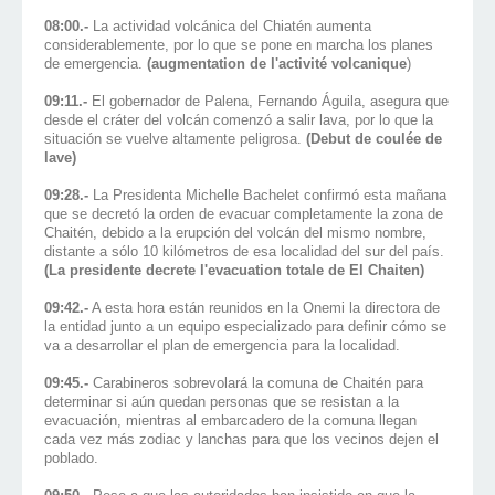
08:00.-
La actividad volcánica del Chiatén aumenta
considerablemente, por lo que se pone en marcha los planes
de emergencia.
(augmentation de l'activité volcanique
)
09:11.-
El gobernador de Palena, Fernando Águila, asegura que
desde el cráter del volcán comenzó a salir lava, por lo que la
situación se vuelve altamente peligrosa.
(Debut de coulée de
lave)
09:28.-
La Presidenta Michelle Bachelet confirmó esta mañana
que se decretó la orden de evacuar completamente la zona de
Chaitén, debido a la erupción del volcán del mismo nombre,
distante a sólo 10 kilómetros de esa localidad del sur del país.
(La presidente decrete l'evacuation totale de El Chaiten)
09:42.-
A esta hora están reunidos en la Onemi la directora de
la entidad junto a un equipo especializado para definir cómo se
va a desarrollar el plan de emergencia para la localidad.
09:45.-
Carabineros sobrevolará la comuna de Chaitén para
determinar si aún quedan personas que se resistan a la
evacuación, mientras al embarcadero de la comuna llegan
cada vez más zodiac y lanchas para que los vecinos dejen el
poblado.