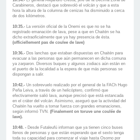
Carabineros, destacó que sobrevoló el volcán y que a esta
hora la altura de la columna de cenizas ha disminuido a cerca
de dos kilómetros.
10:35.-
La versión oficial de la Onemi es que no se ha
registrado emanación de lava, pese a que en Chaitén se ha
dicho extraoficialmente que ya hay presencia de ésta.
(officiellement pas de coulee de lave)
10:36.-
Dos lanchas que estaban dispuestas en Chaitén para
evacuar a las personas que aún permanecen en dicha comuna
ya zarparon. Diversos buques y algunos zodiacs aún están en
el puerto de la localidad a la espera de que más personas se
dispongan a salir.
10:42.-
Un sobrevuelo realizado por el general de la FACh Hugo
Peña Leiva, a través de un helicóptero, confirmó que
efectivamente salió lava, aunque precisó que está estancada
en el cráter del volcán. Asimismo, aseguró que la actividad del
Chaitén ha vuelto a tomar fuerza con grandes emanaciones,
según informó TVN.
(Finalement on toruve une coulée de
lave).
10:48. -
Desde Futaleufú informan que ya tienen cinco buses
llenos de personas y que están esperando que el sexto tenga
toda su capacidad para comenzar el viaje hasta Osorno por