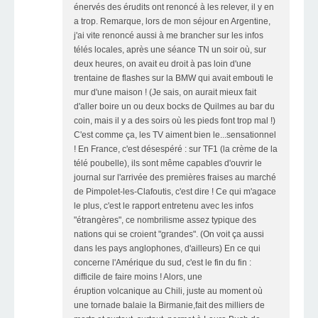
énervés des érudits ont renoncé à les relever, il y en
a trop. Remarque, lors de mon séjour en Argentine,
j'ai vite renoncé aussi à me brancher sur les infos
télés locales, après une séance TN un soir où, sur
deux heures, on avait eu droit à pas loin d'une
trentaine de flashes sur la BMW qui avait embouti le
mur d'une maison ! (Je sais, on aurait mieux fait
d'aller boire un ou deux bocks de Quilmes au bar du
coin, mais il y a des soirs où les pieds font trop mal !)
C'est comme ça, les TV aiment bien le...sensationnel
! En France, c'est désespéré : sur TF1 (la crème de la
télé poubelle), ils sont même capables d'ouvrir le
journal sur l'arrivée des premières fraises au marché
de Pimpolet-les-Clafoutis, c'est dire ! Ce qui m'agace
le plus, c'est le rapport entretenu avec les infos
"étrangères", ce nombrilisme assez typique des
nations qui se croient "grandes". (On voit ça aussi
dans les pays anglophones, d'ailleurs) En ce qui
concerne l'Amérique du sud, c'est le fin du fin :
difficile de faire moins ! Alors, une
éruption volcanique au Chili, juste au moment où
une tornade balaie la Birmanie,fait des milliers de