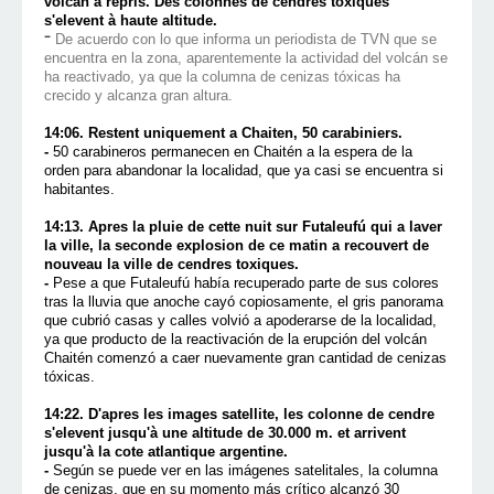
volcan a repris. Des colonnes de cendres toxiques
s'elevent à haute altitude.
-
De acuerdo con lo que informa un periodista de TVN que se
encuentra en la zona, aparentemente la actividad del volcán se
ha reactivado, ya que la columna de cenizas tóxicas ha
crecido y alcanza gran altura.
14:06. Restent uniquement a Chaiten, 50 carabiniers.
-
50 carabineros permanecen en Chaitén a la espera de la
orden para abandonar la localidad, que ya casi se encuentra si
habitantes.
14:13. Apres la pluie de cette nuit sur Futaleufú qui a laver
la ville, la seconde explosion de ce matin a recouvert de
nouveau la ville de cendres toxiques.
-
Pese a que Futaleufú había recuperado parte de sus colores
tras la lluvia que anoche cayó copiosamente, el gris panorama
que cubrió casas y calles volvió a apoderarse de la localidad,
ya que producto de la reactivación de la erupción del volcán
Chaitén comenzó a caer nuevamente gran cantidad de cenizas
tóxicas.
14:22. D'apres les images satellite, les colonne de cendre
s'elevent jusqu'à une altitude de 30.000 m. et arrivent
jusqu'à la cote atlantique argentine.
-
Según se puede ver en las imágenes satelitales, la columna
de cenizas, que en su momento más crítico alcanzó 30