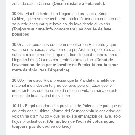
zona de caleta Chana.
(Onemi installé a Futaleufú).
10:05.-
El intendente de la Región de Los Lagos, Sergio
Galilea, quien se encuentra en Futaleufú, asegura que aún no
se puede asegurar que haya salido lava desde el volcán.
(Toujours aucune info concernant une coulée de lave
possible)
10:07.-
Las personas que se encuentran en Futaleufú y que
van a ser evacuadas vía terrestre por Argentina, comienzan a
subirse a los ocho buses que se han dispuesto para la tarea.
Llegarán hasta Osorno por territorio trasandino.
(Debut de
l'evacuation de la petite localité de Futaleufú par bus sur
route de ripio vers l'Argentine)
10:09.-
Francisco Vidal precisa que la Mandataria habló de
material incandescente y no de lava, pero enfatizó que lo
importante es que no se pierda ninguna vida humana en este
reinicio de la actividad del volcán.
10:11.-
El gobernador de la provincia de Palena asegura que de
acuerdo con el último informe del Sernageomin la actividad del
volcán ha disminuido y que no existe emanación de lava, sólo
flujos piroclásticos.
(Diminution de l'activité volcanique,
toujours pas de coulée de lave).