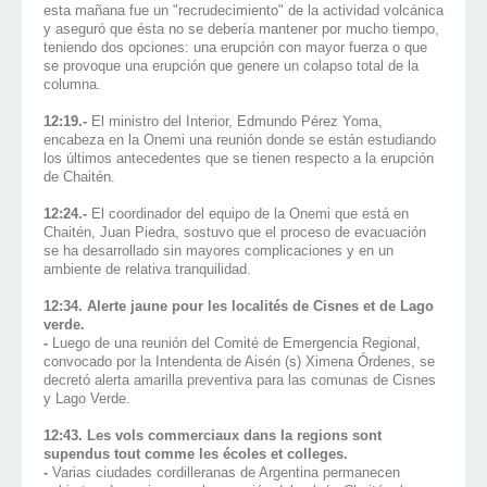
esta mañana fue un "recrudecimiento" de la actividad volcánica
y aseguró que ésta no se debería mantener por mucho tiempo,
teniendo dos opciones: una erupción con mayor fuerza o que
se provoque una erupción que genere un colapso total de la
columna.
12:19.-
El ministro del Interior, Edmundo Pérez Yoma,
encabeza en la Onemi una reunión donde se están estudiando
los últimos antecedentes que se tienen respecto a la erupción
de Chaitén.
12:24.-
El coordinador del equipo de la Onemi que está en
Chaitén, Juan Piedra, sostuvo que el proceso de evacuación
se ha desarrollado sin mayores complicaciones y en un
ambiente de relativa tranquilidad.
12:34. Alerte jaune pour les localités de Cisnes et de Lago
verde.
-
Luego de una reunión del Comité de Emergencia Regional,
convocado por la Intendenta de Aisén (s) Ximena Órdenes, se
decretó alerta amarilla preventiva para las comunas de Cisnes
y Lago Verde.
12:43. Les vols commerciaux dans la regions sont
supendus tout comme les écoles et colleges.
-
Varias ciudades cordilleranas de Argentina permanecen