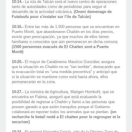
10:14.-
La isla de Talcán será el nuevo centro de operaciones
tanto de autoridades como de periodistas para seguir el
desarrollo de la actividad volcánica.
(Oneni demenage de
Futaleufu pour s'instaler sur l'ile de Talcán)
10:16.-
Entre las más de 1.500 personas que se encuentran en
Puerto Montt, que abandonaron Chaitén en los días previos,
existe gran preocupación, ya que muchos de ellos tienen
familiares o conocidos que aún permanecen en dicha comuna.
(1500 personnes evacués de El Chaiten sont a Puerto
Montt)
10:20.-
El mayor de Carabineros Mauricio González asegura
que la situación en Chaitén no es "tan terrible", destacando que
la evacuación total es "una medida preventiva" y anticipó que
si la situación se mantiene como está hasta ahora, ellos
permanecerán en la zona.
10:27.-
La ministra de Agricultura, Marigen Hornkohl, que se
encuentra en Palena, aseguró que está evaluando la
posibilidad de regresar a Chaitén y llamó a las personas que
poseen ganado a que estén tranquilos porque el Gobierno
colaborará en reponer todos los animales que se pierdan.
(on
recherche le betail resté a El chaiten pour le regrouper et le
securiser)
10:34.-
El general Alejandro Crestá, jefe de la Décima Zona de