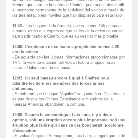
Merino -que está en la bahía de Chaitén- para seguir desde allí
el monitoreo permanente de la actividad del volcán a través de
las tres estaciones móviles que han dispuesto para esta labor.
11:52.-
Los buques de la Armada, que ya tienen 145 personas
a bordo, están a la espera de que se les de la orden de zarpar
para partir rumbo a Castro, que es su destino más probable.
12:00. L
'explosion de ce matin a projeté des roches à 20
km du volcan.
-
De acuerdo con las últimas informaciones proporcionadas por
TVN, la violenta erupción del volcán habría arrojado rocas
hasta 20 kilómetros de distancia.
12:03. Un seul bateau encore à quai à Chaiten pour
attendre les derniers membres des forces armes
chiliennes.
-
Se informó que el buque "Aquiles" se quedará en Chaitén a la
espera de que los últimos Carabineros y miembros de la
Fuerzas Armadas abandonen la comuna.
12:08. D'après le vulcanologue Luis Lara, il y a deux
options, soit une éruption encore plus importante, soit une
éruption plus faible qui dans ce cas boucherait la colonne
d'évacuation
-
El vulcanólogo del Sernageomin, Luis Lara, aseguró que lo de