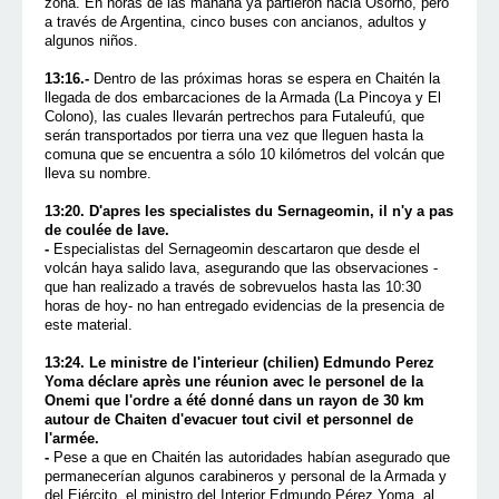
zona. En horas de las mañana ya partieron hacia Osorno, pero
a través de Argentina, cinco buses con ancianos, adultos y
algunos niños.
13:16.-
Dentro de las próximas horas se espera en Chaitén la
llegada de dos embarcaciones de la Armada (La Pincoya y El
Colono), las cuales llevarán pertrechos para Futaleufú, que
serán transportados por tierra una vez que lleguen hasta la
comuna que se encuentra a sólo 10 kilómetros del volcán que
lleva su nombre.
13:20. D'apres les specialistes du Sernageomin, il n'y a pas
de coulée de lave.
-
Especialistas del Sernageomin descartaron que desde el
volcán haya salido lava, asegurando que las observaciones -
que han realizado a través de sobrevuelos hasta las 10:30
horas de hoy- no han entregado evidencias de la presencia de
este material.
13:24. Le ministre de l'interieur (chilien) Edmundo Perez
Yoma déclare après une réunion avec le personel de la
Onemi que l'ordre a été donné dans un rayon de 30 km
autour de Chaiten d'evacuer tout civil et personnel de
l'armée.
-
Pese a que en Chaitén las autoridades habían asegurado que
permanecerían algunos carabineros y personal de la Armada y
del Ejército, el ministro del Interior Edmundo Pérez Yoma, al