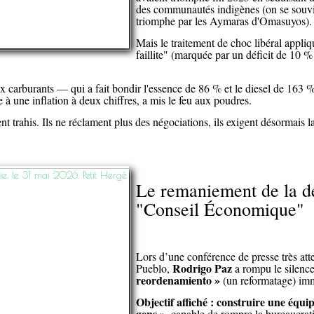
des communautés indigènes (on se souvi
triomphe par les Aymaras d'Omasuyos).
Mais le traitement de choc libéral appl
faillite" (marquée par un déficit de 10 %
ux carburants — qui a fait bondir l'essence de 86 % et le diesel de 16
à une inflation à deux chiffres, a mis le feu aux poudres.
nt trahis. Ils ne réclament plus des négociations, ils exigent désormais 
Le remaniement de la de
"Conseil Économique"
Lors d’une conférence de presse très at
Rodrigo Paz
Pueblo,
a rompu le silenc
reordenamiento »
(un reformatage) immi
Objectif affiché : construire une équip
gens »
, capable de rompre la bureaucrati