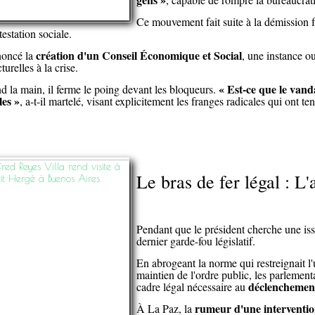
Ce mouvement fait suite à la démission f
estation sociale.
création d'un Conseil Économique et Social
nnoncé la
, une instance ou
urelles à la crise.
« Est-ce que le vand
nd la main, il ferme le poing devant les bloqueurs.
les »
, a-t-il martelé, visant explicitement les franges radicales qui ont te
Le bras de fer légal : 
Pendant que le président cherche une iss
dernier garde-fou législatif.
En abrogeant la norme qui restreignait l
maintien de l'ordre public, les parlementa
déclenchement
cadre légal nécessaire au
rumeur d'une interventio
À La Paz, la