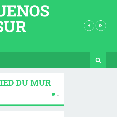
BUENOS
 SUR
 PIED DU MUR
…