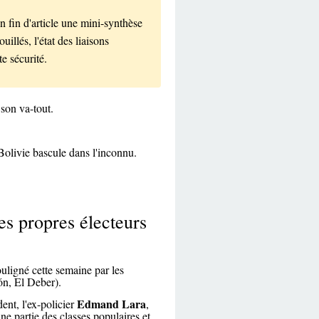
en fin d'article une mini-synthèse
illés, l'état des liaisons
te sécurité.
son va-tout.
 Bolivie bascule dans l'inconnu.
es propres électeurs
ouligné cette semaine par les
ón, El Deber).
Edmand Lara
dent, l'ex-policier
,
ne partie des classes populaires et