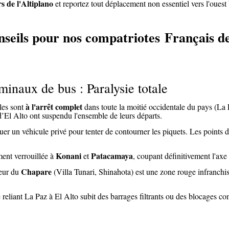
s de l'Altiplano
et reportez tout déplacement non essentiel vers l'ouest 
nseils pour nos compatriotes Français de
minaux de bus : Paralysie totale
à l'arrêt complet
les sont
dans toute la moitié occidentale du pays (La
’El Alto ont suspendu l'ensemble de leurs départs.
ouer un véhicule privé pour tenter de contourner les piquets. Les points 
Konani
Patacamaya
ent verrouillée à
et
, coupant définitivement l'axe
Chapare
eur du
(Villa Tunari, Shinahota) est une zone rouge infranchis
reliant La Paz à El Alto subit des barrages filtrants ou des blocages c