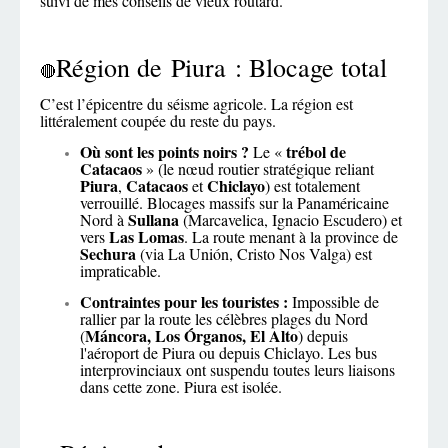
suivi de mes conseils de vieux routard.
Région de Piura : Blocage total
🔴
C’est l’épicentre du séisme agricole. La région est
littéralement coupée du reste du pays.
Où sont les points noirs ?
trébol de
Le «
Catacaos
» (le nœud routier stratégique reliant
Piura
Catacaos
Chiclayo
,
et
) est totalement
verrouillé. Blocages massifs sur la Panaméricaine
Sullana
Nord à
(Marcavelica, Ignacio Escudero) et
Las Lomas
vers
. La route menant à la province de
Sechura
(via La Unión, Cristo Nos Valga) est
impraticable.
Contraintes pour les touristes :
Impossible de
rallier par la route les célèbres plages du Nord
Máncora, Los Órganos, El Alto
(
) depuis
l'aéroport de Piura ou depuis Chiclayo. Les bus
interprovinciaux ont suspendu toutes leurs liaisons
dans cette zone. Piura est isolée.