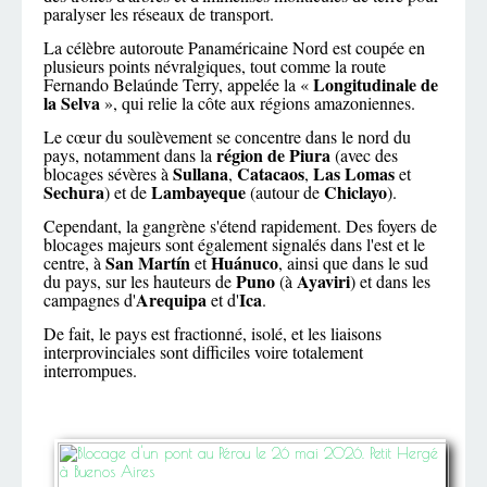
paralyser les réseaux de transport.
La célèbre autoroute Panaméricaine Nord est coupée en
plusieurs points névralgiques, tout comme la route
Longitudinale de
Fernando Belaúnde Terry, appelée la «
la Selva
», qui relie la côte aux régions amazoniennes.
Le cœur du soulèvement se concentre dans le nord du
région de Piura
pays, notamment dans la
(avec des
Sullana
Catacaos
Las Lomas
blocages sévères à
,
,
et
Sechura
Lambayeque
Chiclayo
) et de
(autour de
).
Cependant, la gangrène s'étend rapidement. Des foyers de
blocages majeurs sont également signalés dans l'est et le
San Martín
Huánuco
centre, à
et
, ainsi que dans le sud
Puno
Ayaviri
du pays, sur les hauteurs de
(à
) et dans les
Arequipa
Ica
campagnes d'
et d'
.
De fait, le pays est fractionné, isolé, et les liaisons
interprovinciales sont difficiles voire totalement
interrompues.