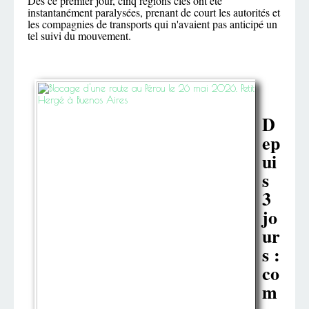
Dès ce premier jour, cinq régions clés ont été
instantanément paralysées, prenant de court les autorités et
les compagnies de transports qui n'avaient pas anticipé un
tel suivi du mouvement.
D
ep
ui
s
3
jo
ur
s :
co
m