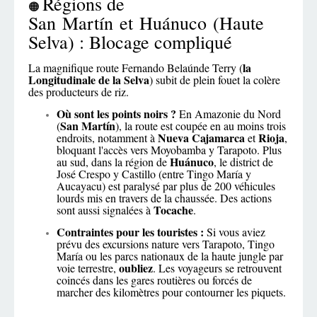
Régions de
🟠
San Martín et Huánuco (Haute
Selva) : Blocage compliqué
la
La magnifique route Fernando Belaúnde Terry (
Longitudinale de la Selva
) subit de plein fouet la colère
des producteurs de riz.
Où sont les points noirs ?
En Amazonie du Nord
San Martín
(
), la route est coupée en au moins trois
Nueva Cajamarca
Rioja
endroits, notamment à
et
,
bloquant l'accès vers Moyobamba y Tarapoto. Plus
Huánuco
au sud, dans la région de
, le district de
José Crespo y Castillo (entre Tingo María y
Aucayacu) est paralysé par plus de 200 véhicules
lourds mis en travers de la chaussée. Des actions
Tocache
sont aussi signalées à
.
Contraintes pour les touristes :
Si vous aviez
prévu des excursions nature vers Tarapoto, Tingo
María ou les parcs nationaux de la haute jungle par
oubliez
voie terrestre,
. Les voyageurs se retrouvent
coincés dans les gares routières ou forcés de
marcher des kilomètres pour contourner les piquets.