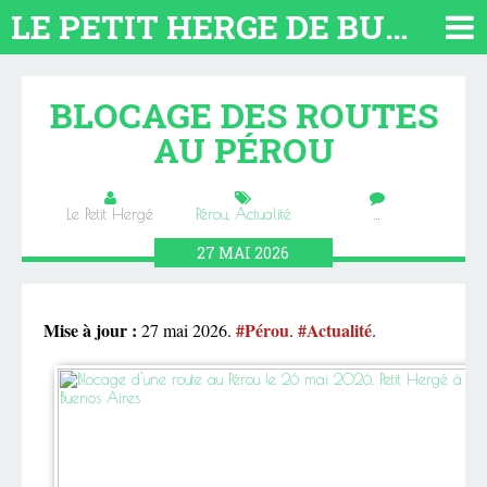
LE PETIT HERGE DE BUENOS AIRES 2026. TOUT SUR L'ARGENTINE
BLOCAGE DES ROUTES
AU PÉROU
Le Petit Hergé
Pérou
,
Actualité
…
27
MAI
2026
Mise à jour :
#Pérou
#Actualité
27 mai 2026.
.
.