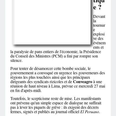
e ?
Devant
la
tournur
e
explosi
ve des
événem
ents et
la paralysie de pans entiers de l'économie, la Présidence
du Conseil des Ministres (PCM) a fini par rompre son
silence.
Pour tenter de désamorcer cette bombe sociale, le
gouvernement a convoqué en urgence les gouverneurs des
régions les plus touchées ainsi que les principaux
Conveagro
dirigeants des syndicats rizicoles et de
à une
réunion de haut niveau à Lima, prévue ce mercredi 27 mai
en fin d'après-midi.
Toutefois, le scepticisme reste de mise. Les manifestants
ont prévenu qu'un simple espace de dialogue ne suffirait
pas à lever les piquets de grève : ils exigent des décrets
fermes, signés et publiés au journal officiel
El Peruano
.