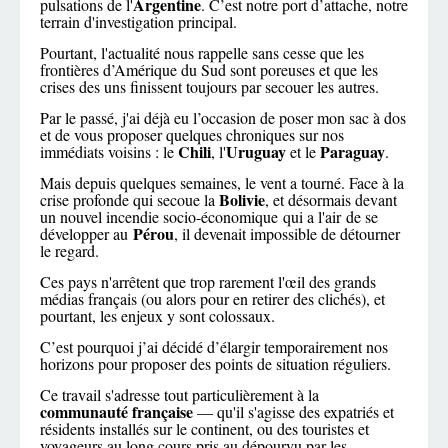
Argentine
pulsations de l'
. C’est notre port d’attache, notre
terrain d'investigation principal.
Pourtant, l'actualité nous rappelle sans cesse que les
frontières d’Amérique du Sud sont poreuses et que les
crises des uns finissent toujours par secouer les autres.
Par le passé, j'ai déjà eu l’occasion de poser mon sac à dos
et de vous proposer quelques chroniques sur nos
Chili
Uruguay
Paraguay
immédiats voisins : le
, l'
et le
.
Mais depuis quelques semaines, le vent a tourné. Face à la
Bolivie
crise profonde qui secoue la
, et désormais devant
un nouvel incendie socio-économique qui a l'air de se
Pérou
développer au
, il devenait impossible de détourner
le regard.
Ces pays n'arrêtent que trop rarement l'œil des grands
médias français (ou alors pour en retirer des clichés), et
pourtant, les enjeux y sont colossaux.
C’est pourquoi j’ai décidé d’élargir temporairement nos
horizons pour proposer des points de situation réguliers.
Ce travail s'adresse tout particulièrement à la
communauté française
— qu'il s'agisse des expatriés et
résidents installés sur le continent, ou des touristes et
voyageurs au long cours pris au dépourvu par les