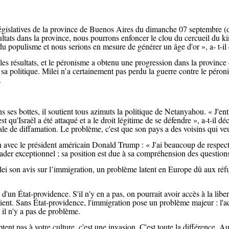
 législatives de la province de Buenos Aires du dimanche 07 septembre (
ltats dans la province, nous pourrons enfoncer le clou du cercueil du ki
 du populisme et nous serions en mesure de générer un âge d'or », a- t-il 
les résultats, et le péronisme a obtenu une progression dans la provinc
sa politique. Milei n’a certainement pas perdu la guerre contre le péron
.
s ses bottes, il soutient tous azimuts la politique de Netanyahou. « J'ent
st qu'Israël a été attaqué et a le droit légitime de se défendre », a-t-il d
e de diffamation. Le problème, c'est que son pays a des voisins qui veu
n avec le président américain Donald Trump : « J'ai beaucoup de respect,
ader exceptionnel ; sa position est due à sa compréhension des questions
i son avis sur l’immigration, un problème latent en Europe dû aux réf
'un État-providence. S'il n'y en a pas, on pourrait avoir accès à la libert
icient. Sans État-providence, l'immigration pose un problème majeur : l'a
, il n'y a pas de problème.
tent pas à votre culture, c'est une invasion. C'est toute la différence. Autr