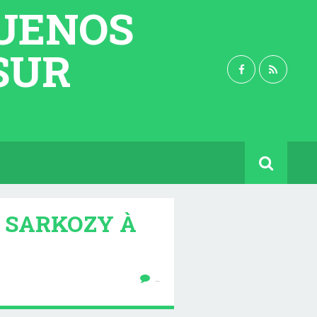
BUENOS
 SUR
S SARKOZY À
…