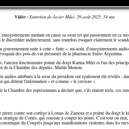
Vidéo :
Entretien de Javier Milei. 29 août 2025. 54 mn
d’enregistrements mettant en cause sa sœur (et qui passionnent en ce mom
 le discréditer indirectement, sans toutefois évoquer clairement le scand
u gouvernement suite à cette « fuite », mi-août, d'enregistrements audi
l évoquait des pots-de-vin présumés de la pharmacie Suizo Argentina.
, l'ancien fonctionnaire pointe du doigt Karina Milei et l'un des princi
nt de la Chambre des députés, Martín Menem.
s audios attribués à la sœur du président ont également été révélés ; da
i qui détient l'information » et comme « le cerveau ».
de la Chambre des représentants a déclaré que, s'ils étaient réels, ces en
de pierre contre son cortège à Lomas de Zamora et a pointé du doigt le k
a stratégie de Cortés, qui consiste à couper les ponts. C'est tout ou rien,
économique du Congrès jusqu'aux manifestations violentes dans les rues,