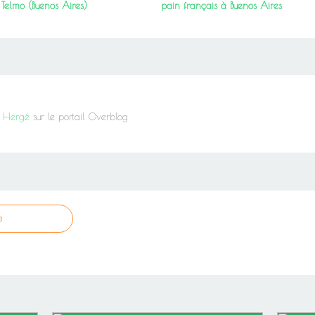
Telmo (Buenos Aires)
pain français à Buenos Aires
it Hergé
sur le portail Overblog
e