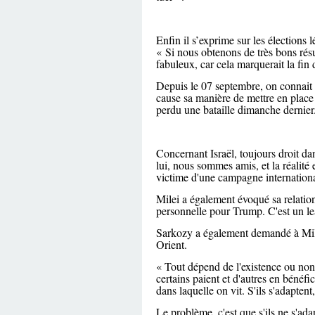
Enfin il s’exprime sur les élections
« Si nous obtenons de très bons résu
fabuleux, car cela marquerait la fin
Depuis le 07 septembre, on connait 
cause sa manière de mettre en place 
perdu une bataille dimanche dernier
Concernant Israël, toujours droit dan
lui, nous sommes amis, et la réalité e
victime d'une campagne international
Milei a également évoqué sa relatio
personnelle pour Trump. C'est un le
Sarkozy a également demandé à Mile
Orient.
« Tout dépend de l'existence ou non d
certains paient et d'autres en bénéf
dans laquelle on vit. S'ils s'adaptent
Le problème, c'est que s'ils ne s'adap