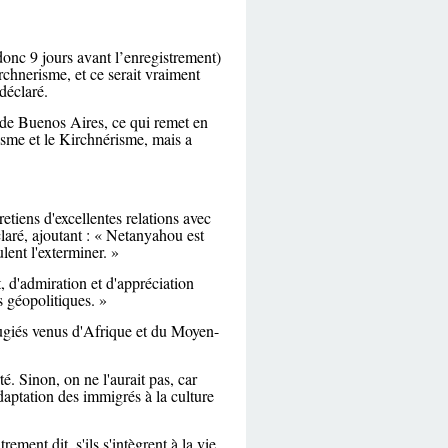
donc 9 jours avant l’enregistrement)
rchnerisme, et ce serait vraiment
déclaré.
e de Buenos Aires, ce qui remet en
isme et le Kirchnérisme, mais a
retiens d'excellentes relations avec
éclaré, ajoutant : « Netanyahou est
lent l'exterminer. »
 d'admiration et d'appréciation
 géopolitiques. »
ugiés venus d'Afrique et du Moyen-
é. Sinon, on ne l'aurait pas, car
daptation des immigrés à la culture
ement dit, s'ils s'intègrent à la vie