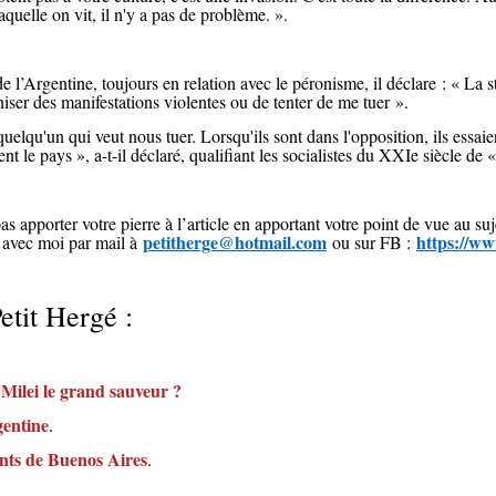
quelle on vit, il n'y a pas de problème. ».
 l’Argentine, toujours en relation avec le péronisme, il déclare : « La s
iser des manifestations violentes ou de tenter de me tuer ».
elqu'un qui veut nous tuer. Lorsqu'ils sont dans l'opposition, ils essaie
sent le pays », a-t-il déclaré, qualifiant les socialistes du XXIe siècle de
s apporter votre pierre à l’article en apportant votre point de vue au su
petitherge@hotmail.com
https://ww
 avec moi par mail à
ou sur FB :
Petit Hergé :
Milei le grand sauveur ?
gentine
.
nts de Buenos Aires
.