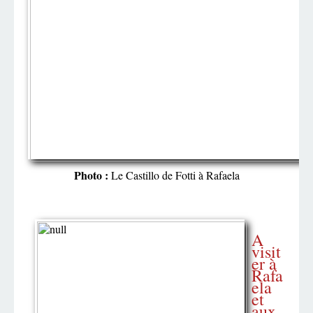
Photo :
Le Castillo de Fotti à Rafaela
A
visit
er à
Rafa
ela
et
aux